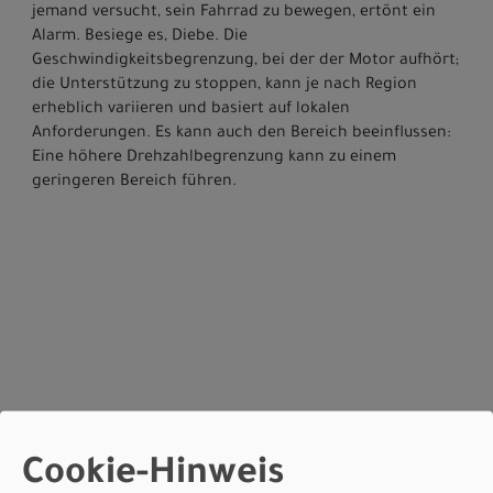
jemand versucht, sein Fahrrad zu bewegen, ertönt ein
Alarm. Besiege es, Diebe. Die
Geschwindigkeitsbegrenzung, bei der der Motor aufhört;
die Unterstützung zu stoppen, kann je nach Region
erheblich variieren und basiert auf lokalen
Anforderungen. Es kann auch den Bereich beeinflussen:
Eine höhere Drehzahlbegrenzung kann zu einem
geringeren Bereich führen.
Cookie-Hinweis