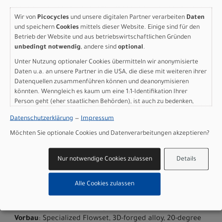
Motor
: Specialized 2.0, 70Nm torque, custom tuned
motor, 250W nominal
Wir von
Picocycles
und unsere digitalen Partner verarbeiten
Daten
Akku
: Specialized integrated battery, state of charge
und speichern
Cookies
mittels dieser Website. Einige sind für den
display, 710Wh, UL
Betrieb der Website und aus betriebswirtschaftlichen Gründen
Rahmen
: E5 Aluminum, mid-drive motor, fully integrated
unbedingt notwendig
, andere sind
optional
.
& lockable downtube battery, internal cable routing,
Unter Nutzung optionaler Cookies übermitteln wir anonymisierte
wheel lock mount, and front rack compatible
Daten u.a. an unsere Partner in die USA, die diese mit weiteren ihrer
Gabel
: SR Suntour MobieA32, 80mm travel, lockout,
Datenquellen zusammenführen können und deanonymisieren
fender-mounts, integrated light mount
könnten. Wenngleich es kaum um eine 1:1-Identifikation Ihrer
Bremse vorne
: Shimano BR-MT200, hydraulic disc,
Person geht (eher staatlichen Behörden), ist auch zu bedenken,
180mm
dass Ihre Daten in den USA nicht in der gleichen Weise geschützt
Datenschutzerklärung
—
Impressum
Bremse hinten
: Shimano BR-MT200, hydraulic disc,
sind wie bei uns in der Europäischen Union.
180mm
Möchten Sie optionale Cookies und Datenverarbeitungen akzeptieren?
Kassette
: Shimano CUES 9-speed, 11-41t
Kette
: Shimano LG
Nur notwendige Cookies zulassen
Details
Kurbelgarnitur
: Custom alloy forged crankarms
Umwerfer hinten
: Shimano CUES 9-Speed
Alle Cookies zulassen
Pedale
: Specialized Commuter w/ grip tape & reflectors
Vorderreifen
: Pathfinder Sport Reflect, 650Bx2.3
Hinterreifen
: Pathfinder Sport Reflect, 650Bx2.3
Vorbau
: Specialized Flowset, 3D-forged alloy, 20-degree