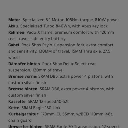
Motor
: Specialized 3.1 Motor, 105Nm torque, 810W power
Akku
: Specialized Turbo 840Wh, with Abus key lock
Rahmen
: Vado X frame, premium comfort with 120mm
rear travel, side entry battery
Gabel
: Rock Shox Psylo suspension fork, extra comfort
and sensitivity, 130MM of travel, 15MM Thru axle, 27.5
wheel
Dämpfer hinten
: Rock Shox Delux Select rear
suspension, 120mm of travel
Bremse vorne
: SRAM DB6, extra power 4 pistons, with
custom silver finish
Bremse hinten
: SRAM DB6, extra power 4 pistons, with
custom silver finish
Kassette
: SRAM 12-speed,10-52t
Kette
: SRAM Eagle 130 Link
Kurbelgarnitur
: 170mm, CL 55mm, w/BCD 110mm, 48t,
chain guard
Umwerfer hinten
: SRAM Eagle 70 Transmission, 12-speed,