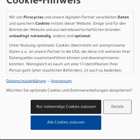
Cookie-Hinweis
Wir von
Picocycles
und unsere digitalen Partner verarbeiten
Daten
und speichern
Cookies
mittels dieser Website. Einige sind für den
Varianten
Betrieb der Website und aus betriebswirtschaftlichen Gründen
unbedingt notwendig
, andere sind
optional
.
Unter Nutzung optionaler Cookies übermitteln wir anonymisierte
Daten u.a. an unsere Partner in die USA, die diese mit weiteren ihrer
Datenquellen zusammenführen können und deanonymisieren
Specialized Turbo Vado 3
könnten. Wenngleich es kaum um eine 1:1-Identifikation Ihrer
Person geht (eher staatlichen Behörden), ist auch zu bedenken,
X 5.0 GLOSS STALLION
dass Ihre Daten in den USA nicht in der gleichen Weise geschützt
Datenschutzerklärung
—
Impressum
sind wie bei uns in der Europäischen Union.
METALLIC / SUNSET
Möchten Sie optionale Cookies und Datenverarbeitungen akzeptieren?
YELLOW M
Nur notwendige Cookies zulassen
Details
Modelljahr 2027
Lieferbar in ca. 5-8 Werktagen
Alle Cookies zulassen
Art.Nr. 91627-3303
Farbe: GLOSS STALLION METALLIC / SUNSET YELLOW
Grösse: M