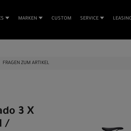
ES
MARKEN
CUSTOM
SERVICE
LEASIN
FRAGEN ZUM ARTIKEL
ado 3 X
 /