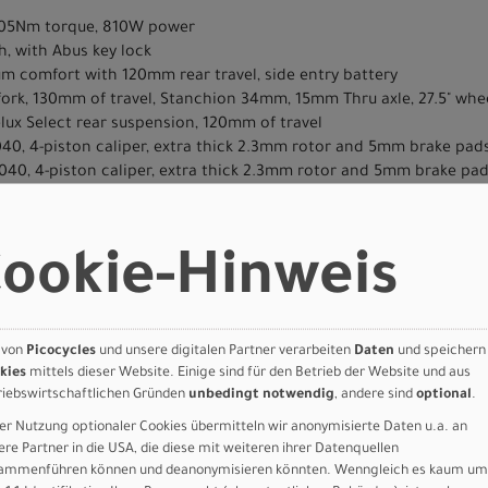
, 105Nm torque, 810W power
, with Abus key lock
um comfort with 120mm rear travel, side entry battery
fork, 130mm of travel, Stanchion 34mm, 15mm Thru axle, 27.5" whe
lux Select rear suspension, 120mm of travel
040, 4-piston caliper, extra thick 2.3mm rotor and 5mm brake pad
040, 4-piston caliper, extra thick 2.3mm rotor and 5mm brake pa
eed, 11-48t
5mm, w/BCD 110mm, 48t, chain guard
ookie-Hinweis
ES 11-speed w/ Shadow Plus
isphere Flat Resistant ALLTERRAIN Reflect 27.5X2.6
isphere Flat Resistant ALLTERRAIN Reflect 27.5X2.6
 von
Picocycles
und unsere digitalen Partner verarbeiten
Daten
und speichern
 colored display & USB-C phone charger, 31.8mm.
kies
mittels dieser Website. Einige sind für den Betrieb der Website und aus
1.8mm, Back Sweep 13°, Up Sweep 7.8°, Bar End 22.2mm, 690-730mm
riebswirtschaftlichen Gründen
unbedingt notwendig
, andere sind
optional
.
dy Geometry
er Nutzung optionaler Cookies übermitteln wir anonymisierte Daten u.a. an
ls, 155mm
ere Partner in die USA, die diese mit weiteren ihrer Datenquellen
able, 34.9mm, Offset 0mm, 100/125/150 Travel
ammenführen können und deanonymisieren könnten. Wenngleich es kaum um
)