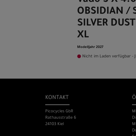
Vado 3 X 4.
OBSIDIAN / 
SILVER DUS
XL
Modelljahr 2027
Nicht im Laden verfügbar - J
KONTAKT
Ö
Picocycles GbR
M
Rathausstraße 6
Di
24103 Kiel
Mi
Do