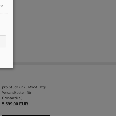
wie
pro Stück (inkl. MwSt. zzgl.
Versandkosten für
Grossartikel
)
5.599,00 EUR