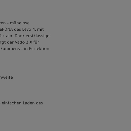
uren – mühelose
al-DNA des Levo 4, mit
errain. Dank erstklassiger
rgt der Vado 3 X für
nkommens – in Perfektion.
chweite
m einfachen Laden des