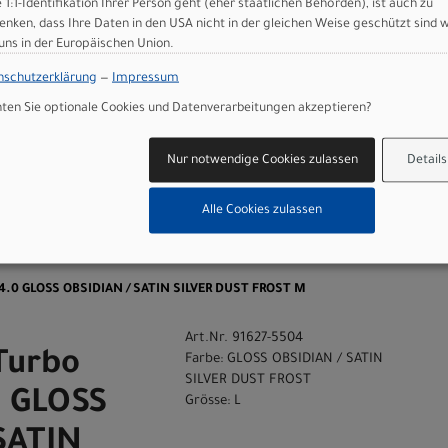
e 1:1-Identifikation Ihrer Person geht (eher staatlichen Behörden), ist auch zu
enken, dass Ihre Daten in den USA nicht in der gleichen Weise geschützt sind 
 uns in der Europäischen Union.
 GmbH
nschutzerklärung
—
Impressum
en Sie optionale Cookies und Datenverarbeitungen akzeptieren?
Nur notwendige Cookies zulassen
Details
Alle Cookies zulassen
n
 4.0 GLOSS OBSIDIAN / SATIN SILVER DUST FROST M
Art.Nr. 91627-5504
Turbo
Farbe: GLOSS OBSIDIAN / SATIN
SILVER DUST FROST
0 GLOSS
Grösse: L
SATIN