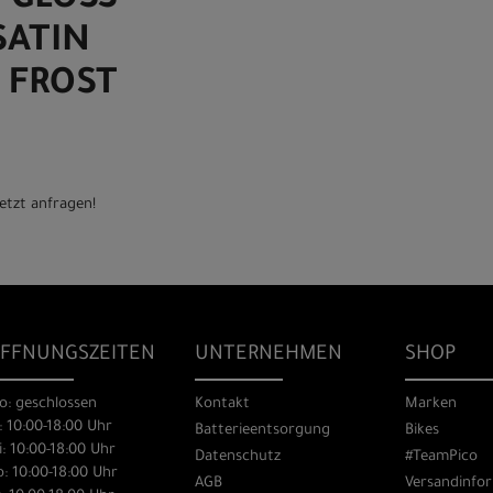
0 GLOSS
SATIN
T FROST
etzt anfragen!
FFNUNGSZEITEN
UNTERNEHMEN
SHOP
o: geschlossen
Kontakt
Marken
: 10:00-18:00 Uhr
Batterieentsorgung
Bikes
: 10:00-18:00 Uhr
Datenschutz
#TeamPico
: 10:00-18:00 Uhr
AGB
Versandinfo