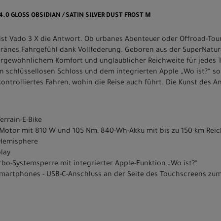
 4.0 GLOSS OBSIDIAN / SATIN SILVER DUST FROST M
ist Vado 3 X die Antwort. Ob urbanes Abenteuer oder Offroad-To
veränes Fahrgefühl dank Vollfederung. Geboren aus der SuperNatur
ßergewöhnlichem Komfort und unglaublicher Reichweite für jedes T
n schlüssellosen Schloss und dem integrierten Apple „Wo ist?“ so
ontrolliertes Fahren, wohin die Reise auch führt. Die Kunst des A
errain-E-Bike
.1 Motor mit 810 W und 105 Nm, 840-Wh-Akku mit bis zu 150 km Rei
" Hemisphere
play
rbo-Systemsperre mit integrierter Apple-Funktion „Wo ist?“
Smartphones - USB-C-Anschluss an der Seite des Touchscreens zu