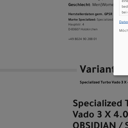
ein
Geschlecht
: Men|Women
bed
bei
Herstellerdaten gem. GPSR
Marke Specialized:
Specialized Germany
Date
Hauptstr. 4
D-83607 Holzkirchen
Möcht
+49 8024 90 288 01
Variante
Specialized Turbo Vado 3 X
Specialized 
Vado 3 X 4.
OBSIDIAN / 