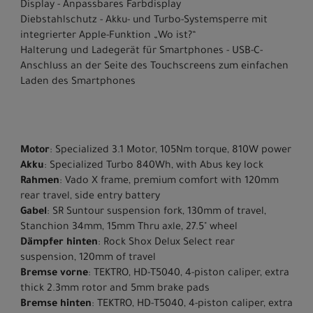
Display - Anpassbares Farbdisplay
Diebstahlschutz - Akku- und Turbo-Systemsperre mit
integrierter Apple-Funktion „Wo ist?“
Halterung und Ladegerät für Smartphones - USB-C-
Anschluss an der Seite des Touchscreens zum einfachen
Laden des Smartphones
Motor
: Specialized 3.1 Motor, 105Nm torque, 810W power
Akku
: Specialized Turbo 840Wh, with Abus key lock
Rahmen
: Vado X frame, premium comfort with 120mm
rear travel, side entry battery
Gabel
: SR Suntour suspension fork, 130mm of travel,
Stanchion 34mm, 15mm Thru axle, 27.5" wheel
Dämpfer hinten
: Rock Shox Delux Select rear
suspension, 120mm of travel
Bremse vorne
: TEKTRO, HD-T5040, 4-piston caliper, extra
thick 2.3mm rotor and 5mm brake pads
Bremse hinten
: TEKTRO, HD-T5040, 4-piston caliper, extra