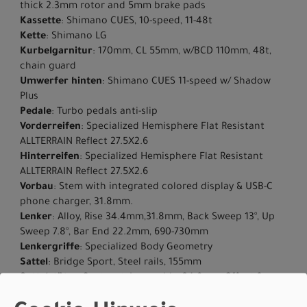
thick 2.3mm rotor and 5mm brake pads
Kassette
: Shimano CUES, 10-speed, 11-48t
Kette
: Shimano LG
Kurbelgarnitur
: 170mm, CL 55mm, w/BCD 110mm, 48t,
chain guard
Umwerfer hinten
: Shimano CUES 11-speed w/ Shadow
Plus
Pedale
: Turbo pedals anti-slip
Vorderreifen
: Specialized Hemisphere Flat Resistant
ALLTERRAIN Reflect 27.5X2.6
Hinterreifen
: Specialized Hemisphere Flat Resistant
ALLTERRAIN Reflect 27.5X2.6
Vorbau
: Stem with integrated colored display & USB-C
phone charger, 31.8mm.
Lenker
: Alloy, Rise 34.4mm,31.8mm, Back Sweep 13°, Up
Sweep 7.8°, Bar End 22.2mm, 690-730mm
Lenkergriffe
: Specialized Body Geometry
Sattel
: Bridge Sport, Steel rails, 155mm
Sattelstütze
: Seatpost, Lowerable, 34.9mm, Offset 0mm,
100/125/150 Travel