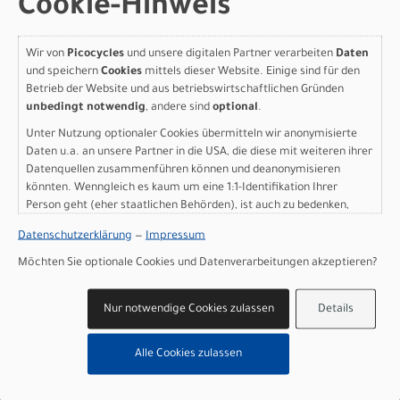
Cookie-Hinweis
Gewicht
: 30.9 kg (68 lb, 2.0 oz)
Geschlecht
: Men|Women
Herstellerdaten gem. GPSR
Wir von
Picocycles
und unsere digitalen Partner verarbeiten
Daten
Marke Specialized:
Specialized Germany GmbH
und speichern
Cookies
mittels dieser Website. Einige sind für den
Hauptstr. 4
Betrieb der Website und aus betriebswirtschaftlichen Gründen
D-83607 Holzkirchen
unbedingt notwendig
, andere sind
optional
.
+49 8024 90 288 01
Unter Nutzung optionaler Cookies übermitteln wir anonymisierte
Daten u.a. an unsere Partner in die USA, die diese mit weiteren ihrer
Datenquellen zusammenführen können und deanonymisieren
könnten. Wenngleich es kaum um eine 1:1-Identifikation Ihrer
Person geht (eher staatlichen Behörden), ist auch zu bedenken,
Varianten
dass Ihre Daten in den USA nicht in der gleichen Weise geschützt
Datenschutzerklärung
—
Impressum
sind wie bei uns in der Europäischen Union.
Möchten Sie optionale Cookies und Datenverarbeitungen akzeptieren?
Specialized Turbo Vado 3
Nur notwendige Cookies zulassen
Details
X 4.0 GLOSS OBSIDIAN /
Alle Cookies zulassen
SATIN SILVER DUST FROST