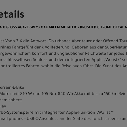
tails
X 4.0 GLOSS AGAVE GREY / OAK GREEN METALLIC / BRUSHED CHROME DECAL 
ist Vado 3 X die Antwort. Ob urbanes Abenteuer oder Offroad-To
veränes Fahrgefühl dank Vollfederung. Geboren aus der SuperNatur
ßergewöhnlichem Komfort und unglaublicher Reichweite für jedes T
n schlüssellosen Schloss und dem integrierten Apple „Wo ist?“ so
ontrolliertes Fahren, wohin die Reise auch führt. Die Kunst des A
errain-E-Bike
.1 Motor mit 810 W und 105 Nm, 840-Wh-Akku mit bis zu 150 km Rei
" Hemisphere
play
rbo-Systemsperre mit integrierter Apple-Funktion „Wo ist?“
Smartphones - USB-C-Anschluss an der Seite des Touchscreens zu