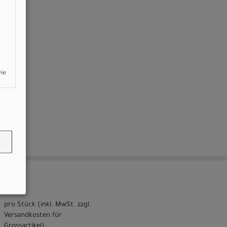
wie
M
pro Stück (inkl. MwSt. zzgl.
Versandkosten für
Grossartikel
)