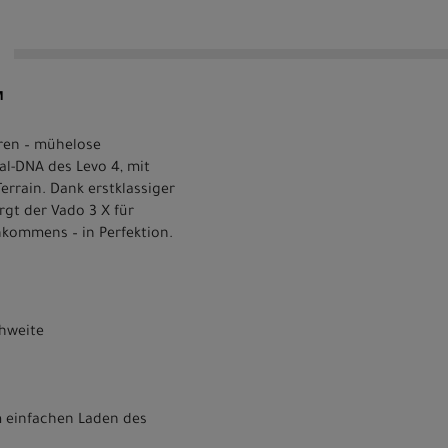
M
uren – mühelose
al-DNA des Levo 4, mit
errain. Dank erstklassiger
rgt der Vado 3 X für
nkommens – in Perfektion.
chweite
m einfachen Laden des