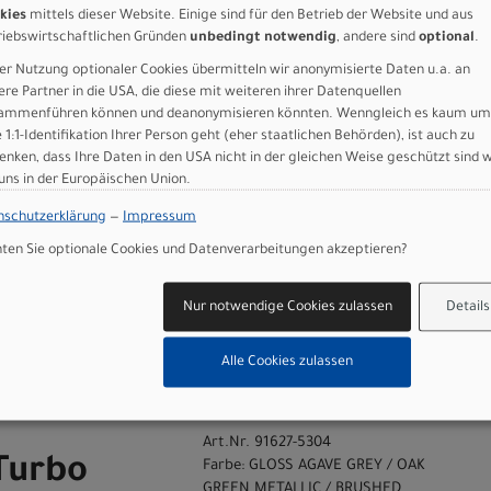
kies
mittels dieser Website. Einige sind für den Betrieb der Website und aus
ls, 155mm
riebswirtschaftlichen Gründen
unbedingt notwendig
, andere sind
optional
.
able, 34.9mm, Offset 0mm, 100/125/150 Travel
)
er Nutzung optionaler Cookies übermitteln wir anonymisierte Daten u.a. an
ere Partner in die USA, die diese mit weiteren ihrer Datenquellen
ammenführen können und deanonymisieren könnten. Wenngleich es kaum um
e 1:1-Identifikation Ihrer Person geht (eher staatlichen Behörden), ist auch zu
 GmbH
enken, dass Ihre Daten in den USA nicht in der gleichen Weise geschützt sind 
 uns in der Europäischen Union.
nschutzerklärung
—
Impressum
en Sie optionale Cookies und Datenverarbeitungen akzeptieren?
Nur notwendige Cookies zulassen
Details
n
Alle Cookies zulassen
X 4.0 GLOSS AGAVE GREY / OAK GREEN METALLIC / BRUSHED CHROME DECAL 
Art.Nr. 91627-5304
Turbo
Farbe: GLOSS AGAVE GREY / OAK
GREEN METALLIC / BRUSHED