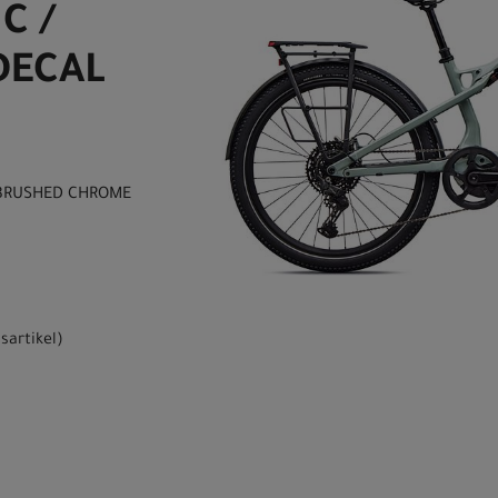
C /
DECAL
/ BRUSHED CHROME
sartikel
)