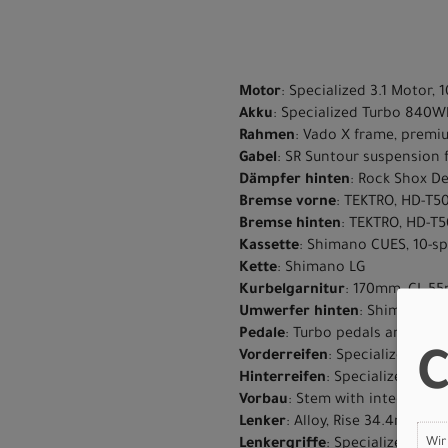
Motor
: Specialized 3.1 Motor
Akku
: Specialized Turbo 840Wh
Rahmen
: Vado X frame, premi
Gabel
: SR Suntour suspension 
Dämpfer hinten
: Rock Shox De
Bremse vorne
: TEKTRO, HD-T5
Bremse hinten
: TEKTRO, HD-T5
Kassette
: Shimano CUES, 10-sp
Kette
: Shimano LG
Kurbelgarnitur
: 170mm, CL 5
Umwerfer hinten
: Shimano CU
Pedale
: Turbo pedals anti-slip
C
Vorderreifen
: Specialized Hem
Hinterreifen
: Specialized Hem
Vorbau
: Stem with integrated
Lenker
: Alloy, Rise 34.4mm,3
Wir
Lenkergriffe
: Specialized Bo