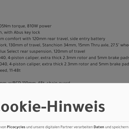
, 105Nm torque, 810W power
, with Abus key lock
um comfort with 120mm rear travel, side entry battery
fork, 130mm of travel, Stanchion 34mm, 15mm Thru axle, 27.5" whe
lux Select rear suspension, 120mm of travel
040, 4-piston caliper, extra thick 2.3mm rotor and 5mm brake pad
040, 4-piston caliper, extra thick 2.3mm rotor and 5mm brake pa
eed, 11-48t
5mm, w/BCD 110mm, 48t, chain guard
ES 11-speed w/ Shadow Plus
ookie-Hinweis
isphere Flat Resistant ALLTERRAIN Reflect 27.5X2.6
isphere Flat Resistant ALLTERRAIN Reflect 27.5X2.6
 colored display & USB-C phone charger, 31.8mm.
1.8mm, Back Sweep 13°, Up Sweep 7.8°, Bar End 22.2mm, 690-730mm
 von
Picocycles
und unsere digitalen Partner verarbeiten
Daten
und speichern
dy Geometry