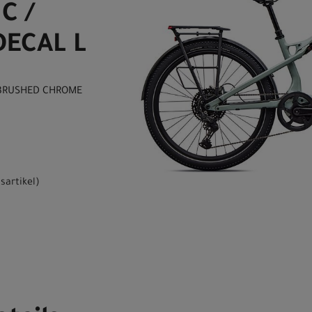
C /
ECAL L
/ BRUSHED CHROME
sartikel
)