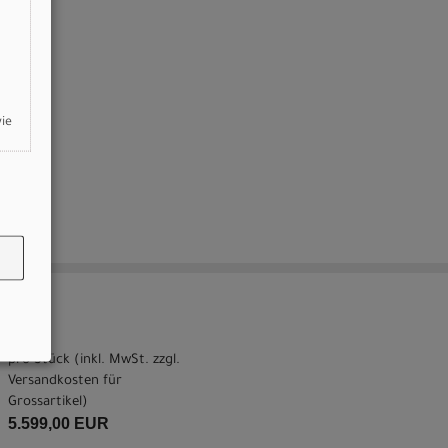
wie
pro Stück (inkl. MwSt. zzgl.
Versandkosten für
Grossartikel
)
5.599,00 EUR