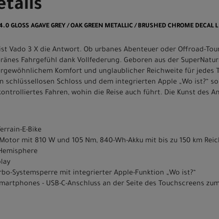
tails
X 4.0 GLOSS AGAVE GREY / OAK GREEN METALLIC / BRUSHED CHROME DECAL L
ist Vado 3 X die Antwort. Ob urbanes Abenteuer oder Offroad-To
veränes Fahrgefühl dank Vollfederung. Geboren aus der SuperNatur
ßergewöhnlichem Komfort und unglaublicher Reichweite für jedes T
n schlüssellosen Schloss und dem integrierten Apple „Wo ist?“ so
ontrolliertes Fahren, wohin die Reise auch führt. Die Kunst des A
errain-E-Bike
.1 Motor mit 810 W und 105 Nm, 840-Wh-Akku mit bis zu 150 km Rei
" Hemisphere
play
rbo-Systemsperre mit integrierter Apple-Funktion „Wo ist?“
Smartphones - USB-C-Anschluss an der Seite des Touchscreens zu