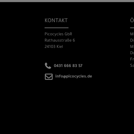
KONTAKT
Ö
Picocycles GbR
M
Rathausstraße 6
Di
24103 Kiel
Mi
Do
Fr
Sa
0431 666 83 57
info@picocycles.de