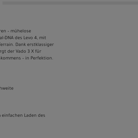
uren – mühelose
al-DNA des Levo 4, mit
errain. Dank erstklassiger
rgt der Vado 3 X für
nkommens – in Perfektion.
chweite
m einfachen Laden des