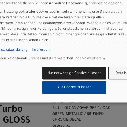
riebswirtschaftlichen Gründen
unbedingt notwendig
, andere sind
optional
.
)
er Nutzung optionaler Cookies übermitteln wir anonymisierte Daten u.a. an
ere Partner in die USA, die diese mit weiteren ihrer Datenquellen
ammenführen können und deanonymisieren könnten. Wenngleich es kaum um
 GmbH
e 1:1-Identifikation Ihrer Person geht (eher staatlichen Behörden), ist auch zu
enken, dass Ihre Daten in den USA nicht in der gleichen Weise geschützt sind 
 uns in der Europäischen Union.
nschutzerklärung
—
Impressum
en Sie optionale Cookies und Datenverarbeitungen akzeptieren?
n
Nur notwendige Cookies zulassen
Details
Alle Cookies zulassen
X 4.0 GLOSS AGAVE GREY / OAK GREEN METALLIC / BRUSHED CHROME DECAL L
Art.Nr. 91627-5305
Turbo
Farbe: GLOSS AGAVE GREY / OAK
GREEN METALLIC / BRUSHED
0 GLOSS
CHROME DECAL
Grösse: XL