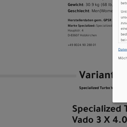
bet
Gewicht
: 30.9 kg (68 lb, 2.0 oz
Geschlecht
: Men|Women
Unt
uns
Herstellerdaten gem. GPSR
zus
Marke Specialized:
Specialized Germany
ein
Hauptstr. 4
bed
D-83607 Holzkirchen
bei
+49 8024 90 288 01
Date
Möcht
Variante
Specialized Turbo Vado 3 
Specialized 
Vado 3 X 4.