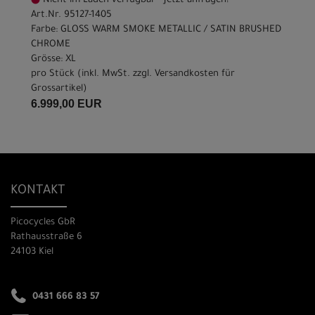
Nicht im Laden verfügbar - Jetzt anfragen!
Art.Nr. 95127-1405
Farbe: GLOSS WARM SMOKE METALLIC / SATIN BRUSHED
CHROME
Grösse: XL
pro Stück (inkl. MwSt. zzgl.
Versandkosten für
Grossartikel
)
6.999,00 EUR
KONTAKT
Picocycles GbR
Rathausstraße 6
24103 Kiel
0431 666 83 57