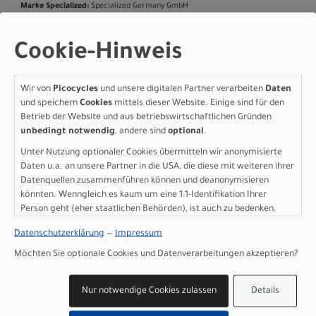
Marke Specialized:
Specialized Germany GmbH
Hauptstr. 4
D-83607 Holzkirchen
Cookie-Hinweis
+49 8024 90 288 01
Wir von
Picocycles
und unsere digitalen Partner verarbeiten
Daten
und speichern
Cookies
mittels dieser Website. Einige sind für den
Betrieb der Website und aus betriebswirtschaftlichen Gründen
Varianten
unbedingt notwendig
, andere sind
optional
.
Unter Nutzung optionaler Cookies übermitteln wir anonymisierte
Daten u.a. an unsere Partner in die USA, die diese mit weiteren ihrer
Datenquellen zusammenführen können und deanonymisieren
Specialized Turbo Vado 3
könnten. Wenngleich es kaum um eine 1:1-Identifikation Ihrer
Person geht (eher staatlichen Behörden), ist auch zu bedenken,
EVO 6.0 GLOSS WARM
dass Ihre Daten in den USA nicht in der gleichen Weise geschützt
Datenschutzerklärung
—
Impressum
sind wie bei uns in der Europäischen Union.
SMOKE METALLIC / SATIN
Möchten Sie optionale Cookies und Datenverarbeitungen akzeptieren?
BRUSHED CHROME L
Nur notwendige Cookies zulassen
Details
Modelljahr 2027