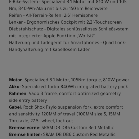
E-Bike-System - Specialized 3.1 Motor mit 810 W und 105
Nm, 840-Wh-Akku mit bis zu 150 km Reichweite
Reifen - All-Terrain-Reifen: 2;6" Hemisphere
Lenker - Ergonomisches Cockpit mit 2;2"-Touchscreen
Diebstahlschutz - Digitales schlüsselloses Schließsystem
mit integrierter Apple-Funktion „Wo Ist?“
Halterung und Ladegerät für Smartphones - Quad Lock-
Handyhalterung mit kabellosem Laden
Motor
: Specialized 3.1 Motor, 105Nm torque, 810W power
Akku
: Specialized Turbo 840Wh integrated battery pack
Rahmen
: Vado 3 frame, comfort optimized geometry,
side entry battery
Gabel
: Rock Shox Psylo suspension fork, extra comfort
and sensitivity, 120MM of travel (100MM size S, 15MM
Thru axle, 27.5'' wheel, lock out
Bremse vorne
: SRAM DB DB6 Custom Red Metallic
Bremse hinten
: SRAM DB DB6 Custom Red Metallic