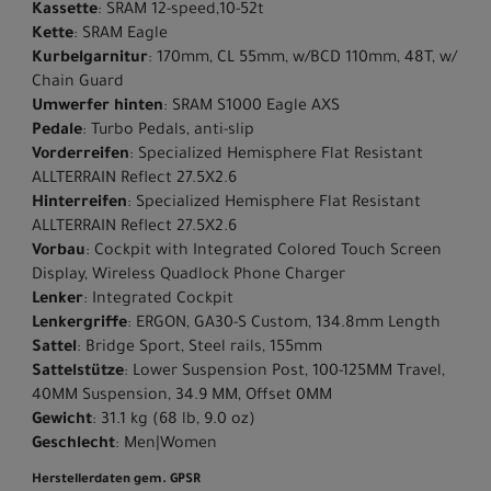
Kassette
: SRAM 12-speed,10-52t
Kette
: SRAM Eagle
Kurbelgarnitur
: 170mm, CL 55mm, w/BCD 110mm, 48T, w/
Chain Guard
Umwerfer hinten
: SRAM S1000 Eagle AXS
Pedale
: Turbo Pedals, anti-slip
Vorderreifen
: Specialized Hemisphere Flat Resistant
ALLTERRAIN Reflect 27.5X2.6
Hinterreifen
: Specialized Hemisphere Flat Resistant
ALLTERRAIN Reflect 27.5X2.6
Vorbau
: Cockpit with Integrated Colored Touch Screen
Display, Wireless Quadlock Phone Charger
Lenker
: Integrated Cockpit
Lenkergriffe
: ERGON, GA30-S Custom, 134.8mm Length
Sattel
: Bridge Sport, Steel rails, 155mm
Sattelstütze
: Lower Suspension Post, 100-125MM Travel,
40MM Suspension, 34.9 MM, Offset 0MM
Gewicht
: 31.1 kg (68 lb, 9.0 oz)
Geschlecht
: Men|Women
Herstellerdaten gem. GPSR