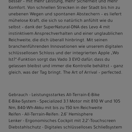
besser – mit mehr Leistung, mehr Sicherheit und mehr
Komfort. Von schnellen Strecken in der Stadt bis hin zu
unebenen Wegen und spontanen Abstechern – es liefert
mühelose Kraft, die sich so natürlich anfühlt wie du
selbst – dank der SuperNatural-DNA des Levo 4 mit
instinktivem Ansprechverhalten und einer unglaublichen
Reichweite, die dich überall hinbringt. Mit seinen
branchenführenden Innovationen wie unserem digitalen
schlüssellosen Schloss und der integrierten Apple „Wo
Ist?“-Funktion sorgt das Vado 3 EVO dafür; dass du
gelassen bleibst und immer die Kontrolle behältst – ganz
gleich, was der Tag bringt. The Art of Arrival – perfected.
Gebrauch - Leistungsstarkes All-Terrain-E-Bike
E-Bike-System - Specialized 3.1 Motor mit 810 W und 105
Nm, 840-Wh-Akku mit bis zu 150 km Reichweite
Reifen - All-Terrain-Reifen: 2;6" Hemisphere
Lenker - Ergonomisches Cockpit mit 2;2"-Touchscreen
Diebstahlschutz - Digitales schlüsselloses Schließsystem