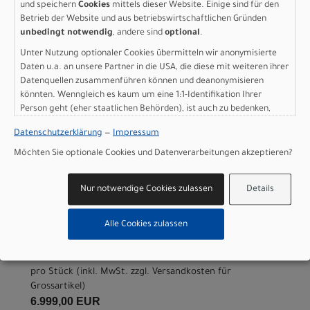
und speichern
Cookies
mittels dieser Website. Einige sind für den
Betrieb der Website und aus betriebswirtschaftlichen Gründen
unbedingt notwendig
, andere sind
optional
.
Varianten
Unter Nutzung optionaler Cookies übermitteln wir anonymisierte
Daten u.a. an unsere Partner in die USA, die diese mit weiteren ihrer
Datenquellen zusammenführen können und deanonymisieren
könnten. Wenngleich es kaum um eine 1:1-Identifikation Ihrer
Person geht (eher staatlichen Behörden), ist auch zu bedenken,
Specialized Turbo Vado 3
dass Ihre Daten in den USA nicht in der gleichen Weise geschützt
Datenschutzerklärung
—
Impressum
sind wie bei uns in der Europäischen Union.
EVO 6.0 GLOSS AGAVE
Möchten Sie optionale Cookies und Datenverarbeitungen akzeptieren?
GREY / BLACK PEARL S
Nur notwendige Cookies zulassen
Details
Modelljahr 2027
Lieferbar in ca. 5-8 Werktagen
Alle Cookies zulassen
Art.Nr. 95127-1502
Farbe: GLOSS AGAVE GREY / BLACK PEARL
Grösse: S
pro Stück (inkl. MwSt. zzgl.
Versandkosten für
Grossartikel
)
6.999,00 EUR