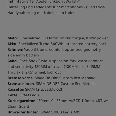
mit integrierter Apple-Funktion „Wo Ist?“
Halterung und Ladegerät für Smartphones - Quad Lock-
Handyhalterung mit kabellosem Laden
Motor
: Specialized 3.1 Motor, 105Nm torque, 810W power
Akku
: Specialized Turbo 840Wh integrated battery pack
Rahmen
: Vado 3 frame, comfort optimized geometry,
side entry battery
Gabel
: Rock Shox Psylo suspension fork, extra comfort
and sensitivity, 120MM of travel (100MM size S, 15MM
Thru axle, 27.5'' wheel, lock out
Bremse vorne
: SRAM DB DB6 Custom Red Metallic
Bremse hinten
: SRAM DB DB6 Custom Red Metallic
Kassette
: SRAM 12-speed,10-52t
Kette
: SRAM Eagle
Kurbelgarnitur
: 170mm, CL 55mm, w/BCD 110mm, 48T, w/
Chain Guard
Umwerfer hinten
: SRAM S1000 Eagle AXS