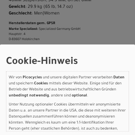
40MM Suspension, 34.9 MM, Offset 0MM
Gewicht
: 29.9 kg (65 lb, 14.7 oz)
Geschlecht
: Men|Women
Herstellerdaten gem. GPSR
Marke Specialized:
Specialized Germany GmbH
Hauptstr. 4
D-83607 Holzkirchen
+49 8024 90 288 01
Cookie-Hinweis
Varianten
Wir von
Picocycles
und unsere digitalen Partner verarbeiten
Daten
und speichern
Cookies
mittels dieser Website. Einige sind für den
Betrieb der Website und aus betriebswirtschaftlichen Gründen
unbedingt notwendig
, andere sind
optional
.
Unter Nutzung optionaler Cookies übermitteln wir anonymisierte
Specialized Turbo Vado 3
Daten u.a. an unsere Partner in die USA, die diese mit weiteren ihrer
Datenquellen zusammenführen können und deanonymisieren
EVO 5.0 GLOSS
könnten. Wenngleich es kaum um eine 1:1-Identifikation Ihrer
Person geht (eher staatlichen Behörden), ist auch zu bedenken,
AMETHYST FROST
dass Ihre Daten in den USA nicht in der gleichen Weise geschützt