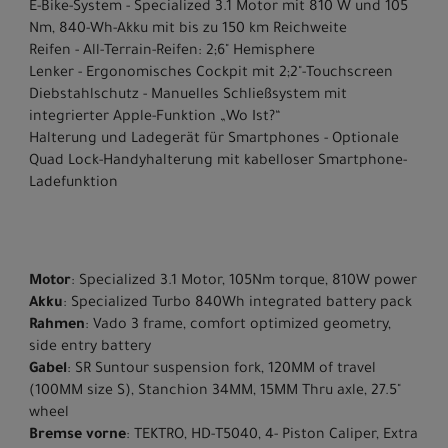
E-Bike-System - Specialized 3.1 Motor mit 810 W und 105
Nm, 840-Wh-Akku mit bis zu 150 km Reichweite
Reifen - All-Terrain-Reifen: 2;6" Hemisphere
Lenker - Ergonomisches Cockpit mit 2;2"-Touchscreen
Diebstahlschutz - Manuelles Schließsystem mit
integrierter Apple-Funktion „Wo Ist?“
Halterung und Ladegerät für Smartphones - Optionale
Quad Lock-Handyhalterung mit kabelloser Smartphone-
Ladefunktion
Motor
: Specialized 3.1 Motor, 105Nm torque, 810W power
Akku
: Specialized Turbo 840Wh integrated battery pack
Rahmen
: Vado 3 frame, comfort optimized geometry,
side entry battery
Gabel
: SR Suntour suspension fork, 120MM of travel
(100MM size S), Stanchion 34MM, 15MM Thru axle, 27.5"
wheel
Bremse vorne
: TEKTRO, HD-T5040, 4- Piston Caliper, Extra