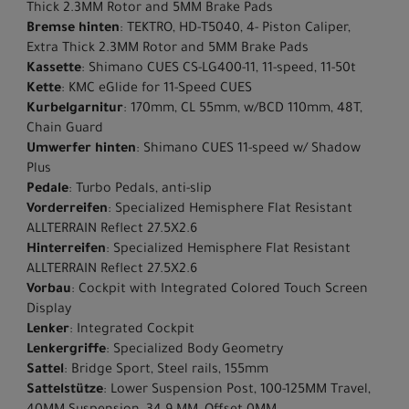
Thick 2.3MM Rotor and 5MM Brake Pads
Bremse hinten
: TEKTRO, HD-T5040, 4- Piston Caliper,
Extra Thick 2.3MM Rotor and 5MM Brake Pads
Kassette
: Shimano CUES CS-LG400-11, 11-speed, 11-50t
Kette
: KMC eGlide for 11-Speed CUES
Kurbelgarnitur
: 170mm, CL 55mm, w/BCD 110mm, 48T,
Chain Guard
Umwerfer hinten
: Shimano CUES 11-speed w/ Shadow
Plus
Pedale
: Turbo Pedals, anti-slip
Vorderreifen
: Specialized Hemisphere Flat Resistant
ALLTERRAIN Reflect 27.5X2.6
Hinterreifen
: Specialized Hemisphere Flat Resistant
ALLTERRAIN Reflect 27.5X2.6
Vorbau
: Cockpit with Integrated Colored Touch Screen
Display
Lenker
: Integrated Cockpit
Lenkergriffe
: Specialized Body Geometry
Sattel
: Bridge Sport, Steel rails, 155mm
Sattelstütze
: Lower Suspension Post, 100-125MM Travel,