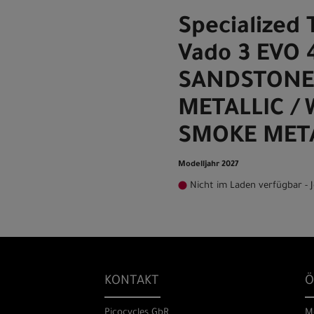
Specialized 
Vado 3 EVO 
SANDSTONE
METALLIC /
SMOKE META
Modelljahr 2027
Nicht im Laden verfügbar - J
KONTAKT
Ö
Picocycles GbR
M