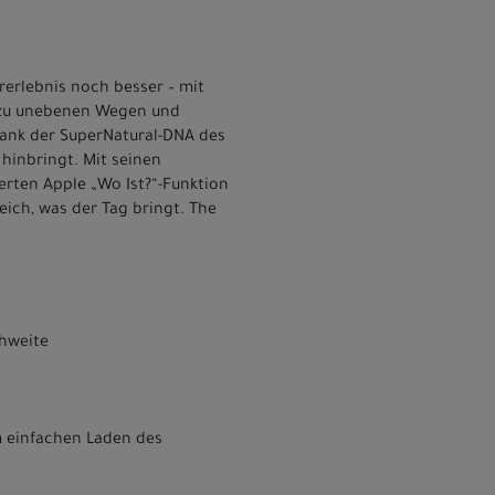
rerlebnis noch besser – mit
n zu unebenen Wegen und
 dank der SuperNatural-DNA des
 hinbringt. Mit seinen
rten Apple „Wo Ist?“-Funktion
eich, was der Tag bringt. The
chweite
m einfachen Laden des