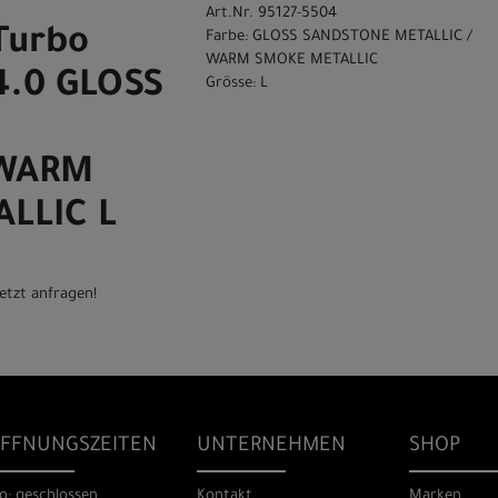
Art.Nr. 95127-5504
Turbo
Farbe: GLOSS SANDSTONE METALLIC /
WARM SMOKE METALLIC
4.0 GLOSS
Grösse: L
 WARM
LLIC L
etzt anfragen!
FFNUNGSZEITEN
UNTERNEHMEN
SHOP
o: geschlossen
Kontakt
Marken