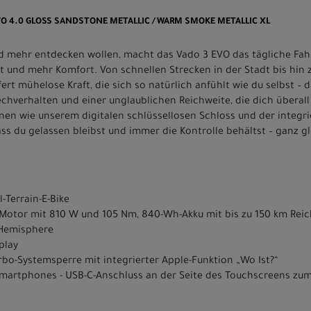
 EVO 4.0 GLOSS SANDSTONE METALLIC / WARM SMOKE METALLIC XL
und mehr entdecken wollen, macht das Vado 3 EVO das tägliche Fah
t und mehr Komfort. Von schnellen Strecken in der Stadt bis hi
ert mühelose Kraft, die sich so natürlich anfühlt wie du selbst –
chverhalten und einer unglaublichen Reichweite, die dich überall
n wie unserem digitalen schlüssellosen Schloss und der integrie
ss du gelassen bleibst und immer die Kontrolle behältst – ganz gl
-Terrain-E-Bike
.1 Motor mit 810 W und 105 Nm, 840-Wh-Akku mit bis zu 150 km Rei
" Hemisphere
play
rbo-Systemsperre mit integrierter Apple-Funktion „Wo Ist?“
Smartphones - USB-C-Anschluss an der Seite des Touchscreens zu