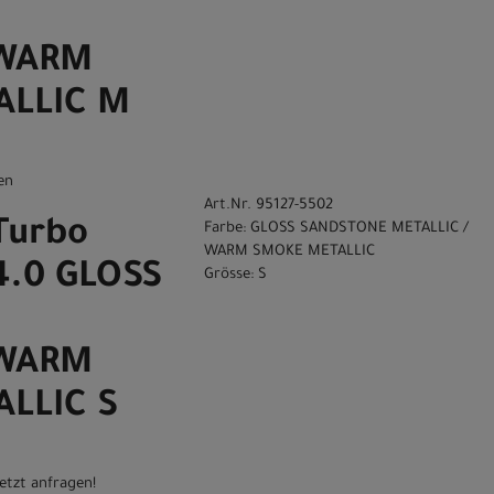
 WARM
ALLIC M
en
Art.Nr. 95127-5502
Turbo
Farbe: GLOSS SANDSTONE METALLIC /
WARM SMOKE METALLIC
4.0 GLOSS
Grösse: S
 WARM
LLIC S
etzt anfragen!