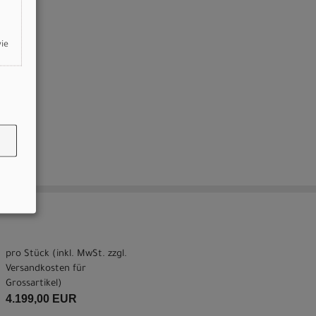
wie
pro Stück (inkl. MwSt. zzgl.
Versandkosten für
Grossartikel
)
4.199,00 EUR