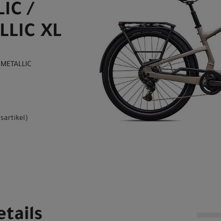
IC /
LIC XL
 METALLIC
sartikel
)
tails