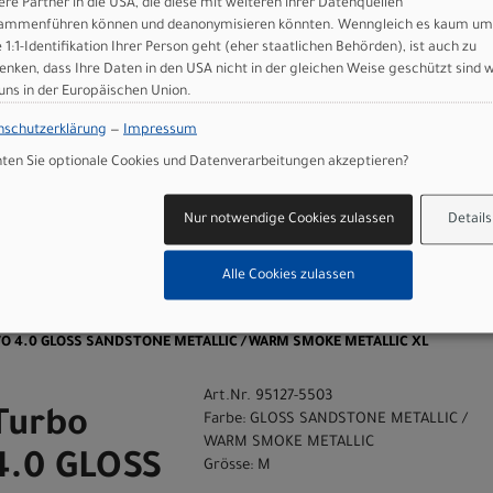
ere Partner in die USA, die diese mit weiteren ihrer Datenquellen
ammenführen können und deanonymisieren könnten. Wenngleich es kaum um
e 1:1-Identifikation Ihrer Person geht (eher staatlichen Behörden), ist auch zu
enken, dass Ihre Daten in den USA nicht in der gleichen Weise geschützt sind 
 uns in der Europäischen Union.
 GmbH
nschutzerklärung
—
Impressum
en Sie optionale Cookies und Datenverarbeitungen akzeptieren?
Nur notwendige Cookies zulassen
Details
Alle Cookies zulassen
n
 EVO 4.0 GLOSS SANDSTONE METALLIC / WARM SMOKE METALLIC XL
Art.Nr. 95127-5503
Turbo
Farbe: GLOSS SANDSTONE METALLIC /
WARM SMOKE METALLIC
4.0 GLOSS
Grösse: M