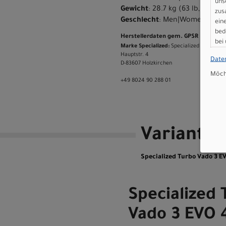
uns
Gewicht
: 28.7 kg (63 lb, 4.4 oz)
zus
Geschlecht
: Men|Women
ein
bed
Herstellerdaten gem. GPSR
bei
Marke Specialized:
Specialized Germany
Hauptstr. 4
Date
D-83607 Holzkirchen
Möcht
+49 8024 90 288 01
Variante
Specialized Turbo Vado 3
Specialized 
Vado 3 EVO 