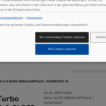
e 1:1-Identifikation Ihrer Person geht (eher staatlichen Behörden), ist auch zu
ls, 155mm
enken, dass Ihre Daten in den USA nicht in der gleichen Weise geschützt sind 
m travel, 34.9mm
 uns in der Europäischen Union.
nschutzerklärung
—
Impressum
en Sie optionale Cookies und Datenverarbeitungen akzeptieren?
 GmbH
Nur notwendige Cookies zulassen
Details
Alle Cookies zulassen
n
VO 4.0 GLOSS NEBULA METALLIC / SILVER DUST XL
Art.Nr. 95127-5402
Turbo
Farbe: GLOSS NEBULA METALLIC /
SILVER DUST