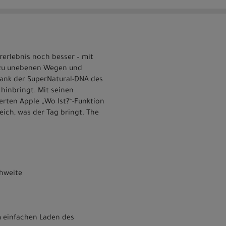
rerlebnis noch besser – mit
n zu unebenen Wegen und
 dank der SuperNatural-DNA des
 hinbringt. Mit seinen
rten Apple „Wo Ist?“-Funktion
eich, was der Tag bringt. The
chweite
m einfachen Laden des