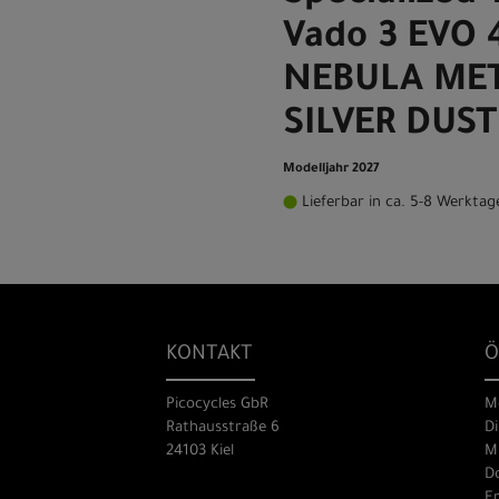
Vado 3 EVO 
NEBULA MET
SILVER DUST
Modelljahr 2027
Lieferbar in ca. 5-8 Werktag
KONTAKT
Ö
Picocycles GbR
M
Rathausstraße 6
Di
24103 Kiel
Mi
Do
Fr