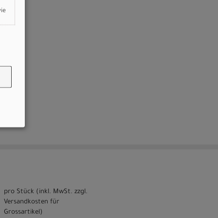
wie
pro Stück (inkl. MwSt. zzgl.
Versandkosten für
Grossartikel
)