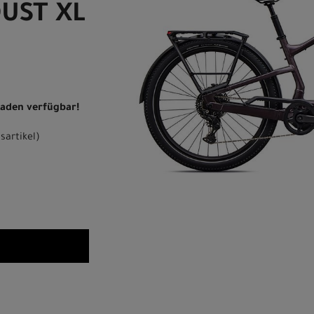
DUST XL
 Laden verfügbar!
sartikel
)