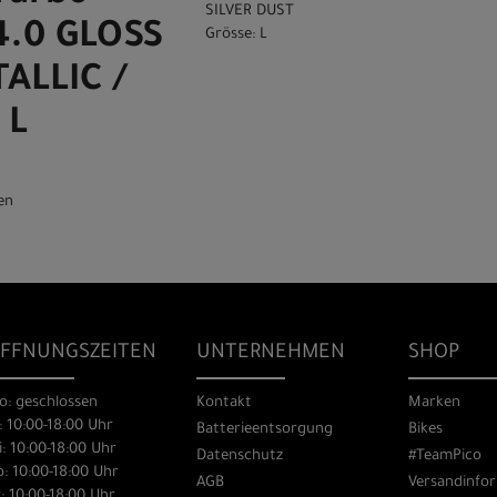
SILVER DUST
4.0 GLOSS
Grösse: L
ALLIC /
 L
en
FFNUNGSZEITEN
UNTERNEHMEN
SHOP
o: geschlossen
Kontakt
Marken
: 10:00-18:00 Uhr
Batterieentsorgung
Bikes
: 10:00-18:00 Uhr
Datenschutz
#TeamPico
: 10:00-18:00 Uhr
AGB
Versandinfo
: 10:00-18:00 Uhr