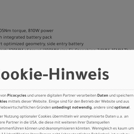
, 105Nm torque, 810W power
h integrated battery pack
rt optimized geometry, side entry battery
fork, 120MM of travel (100MM size S), Stanchion 34MM, 15MM Thru a
200, hydraulic disc, 180mm
T200, hydraulic disc, 180mm
ookie-Hinweis
d, 11-41t
d CUES
 Chainline, w/BCD 110mm, NW 40T, w/ Chain Guard
UES 9-Speed
 von
Picocycles
und unsere digitalen Partner verarbeiten
Daten
und speichern
kies
mittels dieser Website. Einige sind für den Betrieb der Website und aus
isphere Flat Resistant ALLTERRAIN Reflect 27.5X2.6
riebswirtschaftlichen Gründen
unbedingt notwendig
, andere sind
optional
.
isphere Flat Resistant ALLTERRAIN Reflect 27.5X2.6
olored Display & USB-C Phone charger, 31.8MM
er Nutzung optionaler Cookies übermitteln wir anonymisierte Daten u.a. an
ere Partner in die USA, die diese mit weiteren ihrer Datenquellen
1.8mm, Back Sweep 13°, Up Sweep 7.8°, Bar End 22.2mm, 690-730mm
ammenführen können und deanonymisieren könnten. Wenngleich es kaum um
dy Geometry