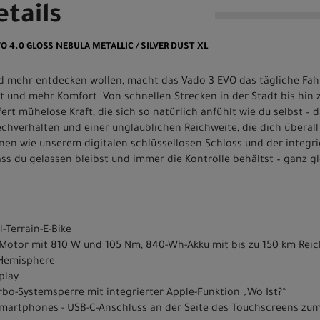
tails
VO 4.0 GLOSS NEBULA METALLIC / SILVER DUST XL
und mehr entdecken wollen, macht das Vado 3 EVO das tägliche Fah
t und mehr Komfort. Von schnellen Strecken in der Stadt bis hi
ert mühelose Kraft, die sich so natürlich anfühlt wie du selbst –
chverhalten und einer unglaublichen Reichweite, die dich überall
n wie unserem digitalen schlüssellosen Schloss und der integrie
ss du gelassen bleibst und immer die Kontrolle behältst – ganz gl
-Terrain-E-Bike
.1 Motor mit 810 W und 105 Nm, 840-Wh-Akku mit bis zu 150 km Rei
" Hemisphere
play
rbo-Systemsperre mit integrierter Apple-Funktion „Wo Ist?“
Smartphones - USB-C-Anschluss an der Seite des Touchscreens zu