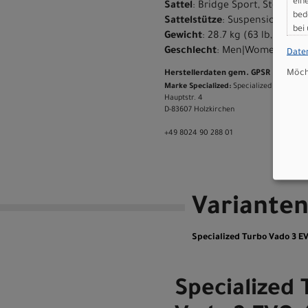
ein
Sattel
: Bridge Sport, Steel rai
bed
Sattelstütze
: Suspension, 40m
bei
Gewicht
: 28.7 kg (63 lb, 4.4 oz)
Geschlecht
: Men|Women
Date
Möcht
Herstellerdaten gem. GPSR
Marke Specialized:
Specialized Germany
Hauptstr. 4
D-83607 Holzkirchen
+49 8024 90 288 01
Variante
Specialized Turbo Vado 3 E
Specialized 