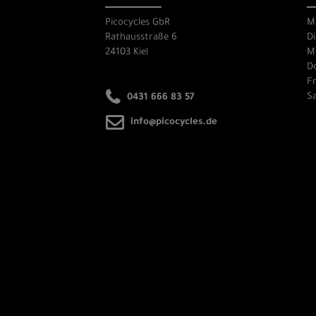
Picocycles GbR
M
Rathausstraße 6
Di
24103 Kiel
Mi
Do
Fr
Sa
0431 666 83 57
info@picocycles.de