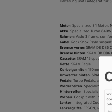
Halterung und Ladegerät für 
Motor
: Specialized 3.1 Motor
Akku
: Specialized Turbo 840W
Rahmen
: Vado 3 frame, comfo
Gabel
: Rock Shox Psylo suspens
Bremse vorne
: SRAM DB DB6 C
Bremse hinten
: SRAM DB DB6 
Kassette
: SRAM 12-speed,10-52
Kette
: SRAM Eagle
Kurbelgarnitur
: 170mm, CL 5
C
Umwerfer hinten
: SRAM S1000
Pedale
: Turbo Pedals, anti-slip
Vorderreifen
: Specialized Infi
Hinterreifen
: Specialized Infi
Wir
Vorbau
: Cockpit with Integra
Coo
Lenker
: Integrated Cockpit
bet
Lenkergriffe
: ERGON, GA30-S 