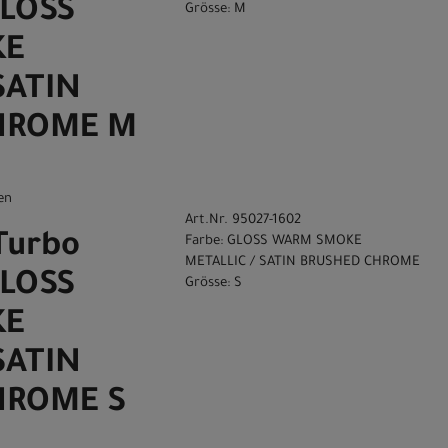
GLOSS
Grösse: M
KE
SATIN
HROME M
en
Art.Nr. 95027-1602
Turbo
Farbe: GLOSS WARM SMOKE
METALLIC / SATIN BRUSHED CHROME
GLOSS
Grösse: S
KE
SATIN
HROME S