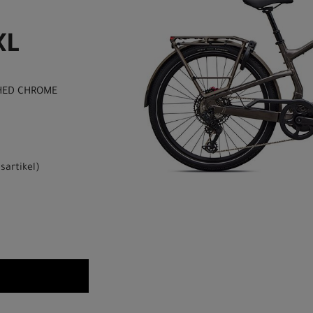
XL
SHED CHROME
sartikel
)