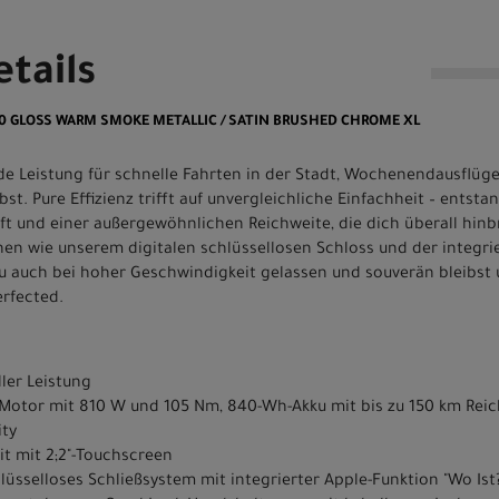
tails
 6.0 GLOSS WARM SMOKE METALLIC / SATIN BRUSHED CHROME XL
e Leistung für schnelle Fahrten in der Stadt, Wochenendausflüge
lbst. Pure Effizienz trifft auf unvergleichliche Einfachheit – ents
raft und einer außergewöhnlichen Reichweite, die dich überall hinb
n wie unserem digitalen schlüssellosen Schloss und der integrie
du auch bei hoher Geschwindigkeit gelassen und souverän bleibst
erfected.
ler Leistung
.1 Motor mit 810 W und 105 Nm, 840-Wh-Akku mit bis zu 150 km Rei
ity
t mit 2;2"-Touchscreen
hlüsselloses Schließsystem mit integrierter Apple-Funktion "Wo Ist