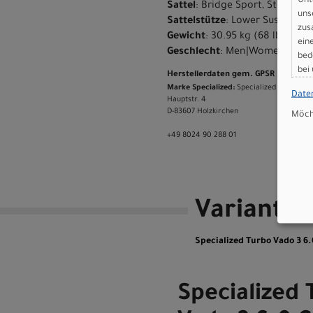
Unt
Sattel
: Bridge Sport, Steel rai
uns
Sattelstütze
: Lower Suspensio
zus
Gewicht
: 30.95 kg (68 lb, 3.7 o
ein
Geschlecht
: Men|Women
bed
bei
Herstellerdaten gem. GPSR
Marke Specialized:
Specialized Germany
Date
Hauptstr. 4
D-83607 Holzkirchen
Möcht
+49 8024 90 288 01
Variante
Specialized Turbo Vado 3
Specialized 