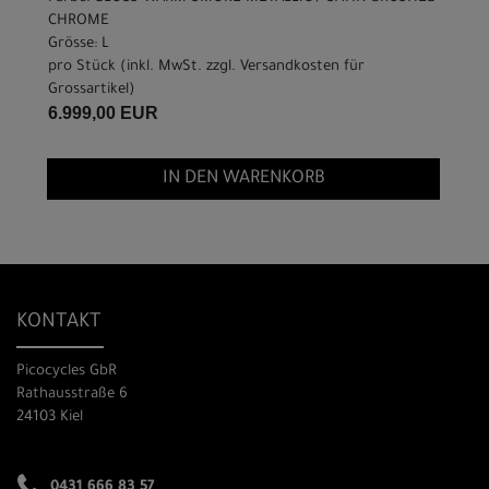
CHROME
Grösse: L
pro Stück (inkl. MwSt. zzgl.
Versandkosten für
Grossartikel
)
6.999,00 EUR
IN DEN WARENKORB
KONTAKT
Picocycles GbR
Rathausstraße 6
24103 Kiel
0431 666 83 57