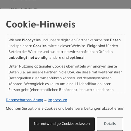
+49 8024 90 288 01
Cookie-Hinweis
Varianten
Wir von
Picocycles
und unsere digitalen Partner verarbeiten
Daten
und speichern
Cookies
mittels dieser Website. Einige sind für den
Betrieb der Website und aus betriebswirtschaftlichen Gründen
unbedingt notwendig
, andere sind
optional
.
Unter Nutzung optionaler Cookies übermitteln wir anonymisierte
Specialized Turbo Vado 3
Daten u.a. an unsere Partner in die USA, die diese mit weiteren ihrer
6.0 GLOSS WARM SMOKE
Datenquellen zusammenführen können und deanonymisieren
könnten. Wenngleich es kaum um eine 1:1-Identifikation Ihrer
METALLIC / SATIN
Person geht (eher staatlichen Behörden), ist auch zu bedenken,
dass Ihre Daten in den USA nicht in der gleichen Weise geschützt
BRUSHED CHROME XL
Datenschutzerklärung
—
Impressum
sind wie bei uns in der Europäischen Union.
Möchten Sie optionale Cookies und Datenverarbeitungen akzeptieren?
Modelljahr 2027
Lieferbar in ca. 5-8 Werktagen
Nur notwendige Cookies zulassen
Details
Art.Nr. 95027-1605