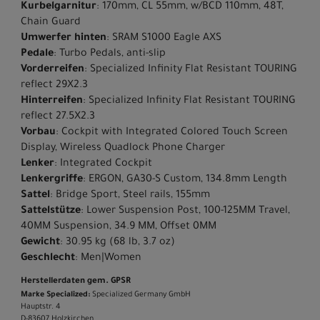
Kurbelgarnitur
: 170mm, CL 55mm, w/BCD 110mm, 48T,
Chain Guard
Umwerfer hinten
: SRAM S1000 Eagle AXS
Pedale
: Turbo Pedals, anti-slip
Vorderreifen
: Specialized Infinity Flat Resistant TOURING
reflect 29X2.3
Hinterreifen
: Specialized Infinity Flat Resistant TOURING
reflect 27.5X2.3
Vorbau
: Cockpit with Integrated Colored Touch Screen
Display, Wireless Quadlock Phone Charger
Lenker
: Integrated Cockpit
Lenkergriffe
: ERGON, GA30-S Custom, 134.8mm Length
Sattel
: Bridge Sport, Steel rails, 155mm
Sattelstütze
: Lower Suspension Post, 100-125MM Travel,
40MM Suspension, 34.9 MM, Offset 0MM
Gewicht
: 30.95 kg (68 lb, 3.7 oz)
Geschlecht
: Men|Women
Herstellerdaten gem. GPSR
Marke Specialized:
Specialized Germany GmbH
Hauptstr. 4
D-83607 Holzkirchen