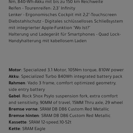
Nm, 840-Wh-Akku mit bis zu 150 km Reichweite
Reifen - Tourenreifen: 2;3" Infinity
Lenker - Ergonomisches Cockpit mit 2;2"-Touchscreen
Diebstahlschutz - Digitales schlüsselloses Schließsystem
mit integrierter Apple-Funktion "Wo Ist?"
Halterung und Ladegerät für Smartphones - Quad Lock-
Handyhalterung mit kabellosem Laden
Motor
: Specialized 3.1 Motor, 105Nm torque, 810W power
Akku
: Specialized Turbo 840Wh integrated battery pack
Rahmen
: Vado 3 frame, comfort optimized geometry,
side entry battery
Gabel
: Rock Shox Psylo suspension fork, extra comfort
and sensitivity, 90MM of travel, 15MM Thru axle, 29 wheel
Bremse vorne
: SRAM DB DB6 Custom Red Metallic
Bremse hinten
: SRAM DB DB6 Custom Red Metallic
Kassette
: SRAM 12-speed,10-52t
Kette
: SRAM Eagle