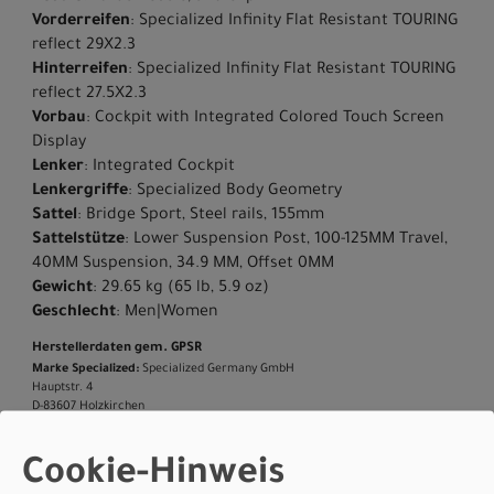
Vorderreifen
: Specialized Infinity Flat Resistant TOURING
reflect 29X2.3
Hinterreifen
: Specialized Infinity Flat Resistant TOURING
reflect 27.5X2.3
Vorbau
: Cockpit with Integrated Colored Touch Screen
Display
Lenker
: Integrated Cockpit
Lenkergriffe
: Specialized Body Geometry
Sattel
: Bridge Sport, Steel rails, 155mm
Sattelstütze
: Lower Suspension Post, 100-125MM Travel,
40MM Suspension, 34.9 MM, Offset 0MM
Gewicht
: 29.65 kg (65 lb, 5.9 oz)
Geschlecht
: Men|Women
Herstellerdaten gem. GPSR
Marke Specialized:
Specialized Germany GmbH
Hauptstr. 4
D-83607 Holzkirchen
+49 8024 90 288 01
Cookie-Hinweis