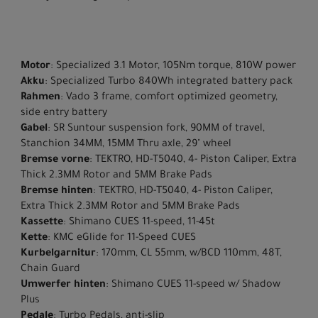
Motor
: Specialized 3.1 Motor, 105Nm torque, 810W power
Akku
: Specialized Turbo 840Wh integrated battery pack
Rahmen
: Vado 3 frame, comfort optimized geometry,
side entry battery
Gabel
: SR Suntour suspension fork, 90MM of travel,
Stanchion 34MM, 15MM Thru axle, 29" wheel
Bremse vorne
: TEKTRO, HD-T5040, 4- Piston Caliper, Extra
Thick 2.3MM Rotor and 5MM Brake Pads
Bremse hinten
: TEKTRO, HD-T5040, 4- Piston Caliper,
Extra Thick 2.3MM Rotor and 5MM Brake Pads
Kassette
: Shimano CUES 11-speed, 11-45t
Kette
: KMC eGlide for 11-Speed CUES
Kurbelgarnitur
: 170mm, CL 55mm, w/BCD 110mm, 48T,
Chain Guard
Umwerfer hinten
: Shimano CUES 11-speed w/ Shadow
Plus
Pedale
: Turbo Pedals, anti-slip