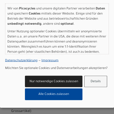
Wir von
Picocycles
und unsere digitalen Partner verarbeiten
Daten
Varianten
und speichern
Cookies
mittels dieser Website. Einige sind für den
Betrieb der Website und aus betriebswirtschaftlichen Gründen
unbedingt notwendig
, andere sind
optional
.
Unter Nutzung optionaler Cookies übermitteln wir anonymisierte
Daten u.a. an unsere Partner in die USA, die diese mit weiteren ihrer
Specialized Turbo Vado 3
Datenquellen zusammenführen können und deanonymisieren
könnten. Wenngleich es kaum um eine 1:1-Identifikation Ihrer
5.0 GLOSS METALLIC
Person geht (eher staatlichen Behörden), ist auch zu bedenken,
OBSIDIAN / DOLOMITE
dass Ihre Daten in den USA nicht in der gleichen Weise geschützt
Datenschutzerklärung
—
Impressum
sind wie bei uns in der Europäischen Union.
METALLIC M
Möchten Sie optionale Cookies und Datenverarbeitungen akzeptieren?
Modelljahr 2027
Nur notwendige Cookies zulassen
Details
Lieferbar in ca. 5-8 Werktagen
Art.Nr. 95027-3703
Alle Cookies zulassen
Farbe: GLOSS METALLIC OBSIDIAN / DOLOMITE METALLIC
Grösse: M
pro Stück (inkl. MwSt. zzgl.
Versandkosten für
Grossartikel
)