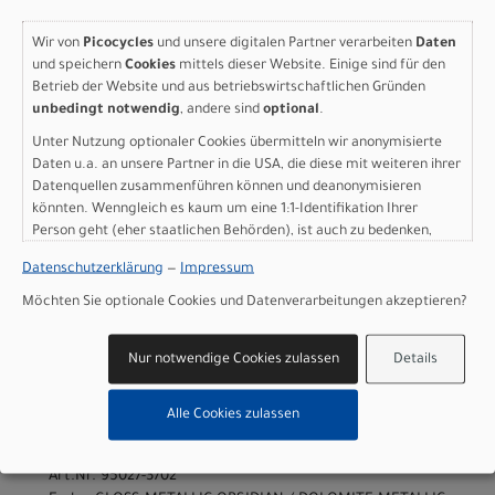
+49 8024 90 288 01
Wir von
Picocycles
und unsere digitalen Partner verarbeiten
Daten
und speichern
Cookies
mittels dieser Website. Einige sind für den
Betrieb der Website und aus betriebswirtschaftlichen Gründen
unbedingt notwendig
, andere sind
optional
.
Varianten
Unter Nutzung optionaler Cookies übermitteln wir anonymisierte
Daten u.a. an unsere Partner in die USA, die diese mit weiteren ihrer
Datenquellen zusammenführen können und deanonymisieren
könnten. Wenngleich es kaum um eine 1:1-Identifikation Ihrer
Person geht (eher staatlichen Behörden), ist auch zu bedenken,
dass Ihre Daten in den USA nicht in der gleichen Weise geschützt
Specialized Turbo Vado 3
Datenschutzerklärung
—
Impressum
sind wie bei uns in der Europäischen Union.
5.0 GLOSS METALLIC
Möchten Sie optionale Cookies und Datenverarbeitungen akzeptieren?
OBSIDIAN / DOLOMITE
Nur notwendige Cookies zulassen
Details
METALLIC S
Alle Cookies zulassen
Modelljahr 2027
Lieferbar in ca. 5-8 Werktagen
Art.Nr. 95027-3702