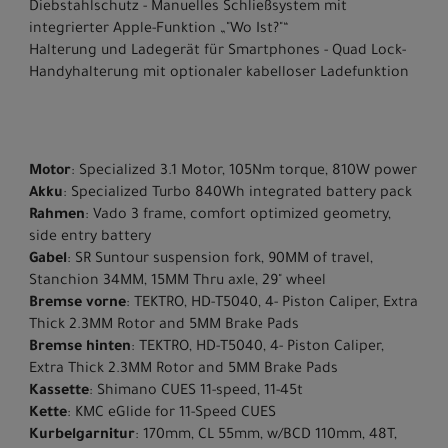
Diebstahlschutz - Manuelles Schließsystem mit
integrierter Apple-Funktion „"Wo Ist?"“
Halterung und Ladegerät für Smartphones - Quad Lock-
Handyhalterung mit optionaler kabelloser Ladefunktion
Motor
: Specialized 3.1 Motor, 105Nm torque, 810W power
Akku
: Specialized Turbo 840Wh integrated battery pack
Rahmen
: Vado 3 frame, comfort optimized geometry,
side entry battery
Gabel
: SR Suntour suspension fork, 90MM of travel,
Stanchion 34MM, 15MM Thru axle, 29" wheel
Bremse vorne
: TEKTRO, HD-T5040, 4- Piston Caliper, Extra
Thick 2.3MM Rotor and 5MM Brake Pads
Bremse hinten
: TEKTRO, HD-T5040, 4- Piston Caliper,
Extra Thick 2.3MM Rotor and 5MM Brake Pads
Kassette
: Shimano CUES 11-speed, 11-45t
Kette
: KMC eGlide for 11-Speed CUES
Kurbelgarnitur
: 170mm, CL 55mm, w/BCD 110mm, 48T,