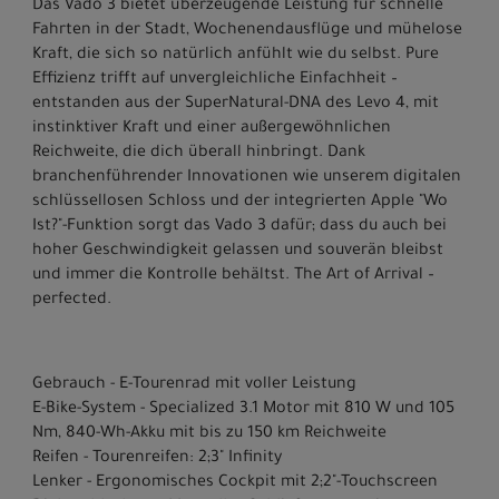
Das Vado 3 bietet überzeugende Leistung für schnelle
Fahrten in der Stadt, Wochenendausflüge und mühelose
Kraft, die sich so natürlich anfühlt wie du selbst. Pure
Effizienz trifft auf unvergleichliche Einfachheit –
entstanden aus der SuperNatural-DNA des Levo 4, mit
instinktiver Kraft und einer außergewöhnlichen
Reichweite, die dich überall hinbringt. Dank
branchenführender Innovationen wie unserem digitalen
schlüssellosen Schloss und der integrierten Apple "Wo
Ist?"-Funktion sorgt das Vado 3 dafür; dass du auch bei
hoher Geschwindigkeit gelassen und souverän bleibst
und immer die Kontrolle behältst. The Art of Arrival –
perfected.
Gebrauch - E-Tourenrad mit voller Leistung
E-Bike-System - Specialized 3.1 Motor mit 810 W und 105
Nm, 840-Wh-Akku mit bis zu 150 km Reichweite
Reifen - Tourenreifen: 2;3" Infinity
Lenker - Ergonomisches Cockpit mit 2;2"-Touchscreen