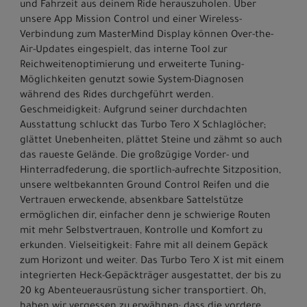
und Fahrzeit aus deinem Ride herauszuholen. Über
unsere App Mission Control und einer Wireless-
Verbindung zum MasterMind Display können Over-the-
Air-Updates eingespielt, das interne Tool zur
Reichweitenoptimierung und erweiterte Tuning-
Möglichkeiten genutzt sowie System-Diagnosen
während des Rides durchgeführt werden.
Geschmeidigkeit: Aufgrund seiner durchdachten
Ausstattung schluckt das Turbo Tero X Schlaglöcher;
glättet Unebenheiten, plättet Steine und zähmt so auch
das raueste Gelände. Die großzügige Vorder- und
Hinterradfederung, die sportlich-aufrechte Sitzposition,
unsere weltbekannten Ground Control Reifen und die
Vertrauen erweckende, absenkbare Sattelstütze
ermöglichen dir, einfacher denn je schwierige Routen
mit mehr Selbstvertrauen, Kontrolle und Komfort zu
erkunden. Vielseitigkeit: Fahre mit all deinem Gepäck
zum Horizont und weiter. Das Turbo Tero X ist mit einem
integrierten Heck-Gepäckträger ausgestattet, der bis zu
20 kg Abenteuerausrüstung sicher transportiert. Oh,
haben wir vergessen zu erwähnen; dass die vordere