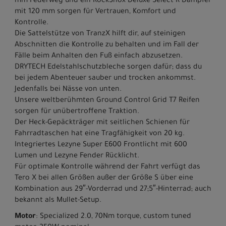
mm Federweg und ein RockShox Deluxe Select R Dämpfer
mit 120 mm sorgen für Vertrauen, Komfort und
Kontrolle.
Die Sattelstütze von TranzX hilft dir, auf steinigen
Abschnitten die Kontrolle zu behalten und im Fall der
Fälle beim Anhalten den Fuß einfach abzusetzen.
DRYTECH Edelstahlschutzbleche sorgen dafür; dass du
bei jedem Abenteuer sauber und trocken ankommst.
Jedenfalls bei Nässe von unten.
Unsere weltberühmten Ground Control Grid T7 Reifen
sorgen für unübertroffene Traktion.
Der Heck-Gepäckträger mit seitlichen Schienen für
Fahrradtaschen hat eine Tragfähigkeit von 20 kg.
Integriertes Lezyne Super E600 Frontlicht mit 600
Lumen und Lezyne Fender Rücklicht.
Für optimale Kontrolle während der Fahrt verfügt das
Tero X bei allen Größen außer der Größe S über eine
Kombination aus 29″-Vorderrad und 27;5″-Hinterrad; auch
bekannt als Mullet-Setup.
Motor
: Specialized 2.0, 70Nm torque, custom tuned