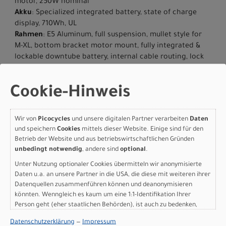
motor, 250W nominal
Akku
: Specialized integrated battery, state of charge
display, 710Wh, UL
Rahmen
: E5 Aluminum, full suspension, mullet style for
M-XL, bottom bracket motor mount, fully integrated &
lockable downtube battery, internal cable routing, lock
and front rack mount
Gabel
: Sram Pyslo Silver, Rebound-Compression, 29",
Cookie-Hinweis
130mm, 44mm offset
Dämpfer hinten
: RockShox Deluxe Select R, rebound
adjust, 45x190mm
Wir von
Picocycles
und unsere digitalen Partner verarbeiten
Daten
Bremse vorne
: SRAM DB6 4 Pistons
und speichern
Cookies
mittels dieser Website. Einige sind für den
Bremse hinten
: SRAM DB6 4 Pistons
Betrieb der Website und aus betriebswirtschaftlichen Gründen
Kassette
: SRAM 12-speed,10-52t
unbedingt notwendig
, andere sind
optional
.
Kette
: SRAM 70 Transmission 12-Speed Flattop Chain
Unter Nutzung optionaler Cookies übermitteln wir anonymisierte
Kurbelgarnitur
: Praxis forged M30, custom offset
Daten u.a. an unsere Partner in die USA, die diese mit weiteren ihrer
Umwerfer hinten
: SRAM Eagle 70 Transmission, 12-speed,
Datenquellen zusammenführen können und deanonymisieren
easy shift under load
könnten. Wenngleich es kaum um eine 1:1-Identifikation Ihrer
Pedale
: Specialized Platform Pedal
Person geht (eher staatlichen Behörden), ist auch zu bedenken,
Vorderreifen
: Specialized Ground Control, GRID Casing,
dass Ihre Daten in den USA nicht in der gleichen Weise geschützt
Datenschutzerklärung
—
Impressum
T7 Compound, 29x2.35
sind wie bei uns in der Europäischen Union.