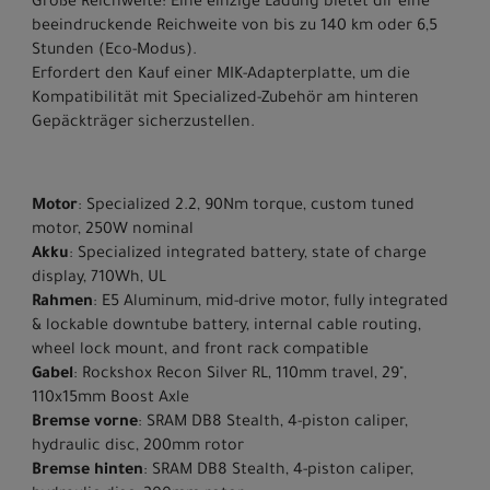
Große Reichweite: Eine einzige Ladung bietet dir eine
beeindruckende Reichweite von bis zu 140 km oder 6,5
Stunden (Eco-Modus).
Erfordert den Kauf einer MIK-Adapterplatte, um die
Kompatibilität mit Specialized-Zubehör am hinteren
Gepäckträger sicherzustellen.
Motor
: Specialized 2.2, 90Nm torque, custom tuned
motor, 250W nominal
Akku
: Specialized integrated battery, state of charge
display, 710Wh, UL
Rahmen
: E5 Aluminum, mid-drive motor, fully integrated
& lockable downtube battery, internal cable routing,
wheel lock mount, and front rack compatible
Gabel
: Rockshox Recon Silver RL, 110mm travel, 29",
110x15mm Boost Axle
Bremse vorne
: SRAM DB8 Stealth, 4-piston caliper,
hydraulic disc, 200mm rotor
Bremse hinten
: SRAM DB8 Stealth, 4-piston caliper,