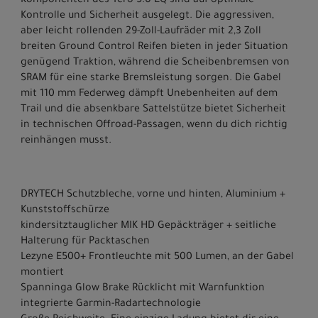
Komponenten des Tero 5.0 EQ sind auf optimale
Kontrolle und Sicherheit ausgelegt. Die aggressiven,
aber leicht rollenden 29-Zoll-Laufräder mit 2,3 Zoll
breiten Ground Control Reifen bieten in jeder Situation
genügend Traktion, während die Scheibenbremsen von
SRAM für eine starke Bremsleistung sorgen. Die Gabel
mit 110 mm Federweg dämpft Unebenheiten auf dem
Trail und die absenkbare Sattelstütze bietet Sicherheit
in technischen Offroad-Passagen, wenn du dich richtig
reinhängen musst.
DRYTECH Schutzbleche, vorne und hinten, Aluminium +
Kunststoffschürze
kindersitztauglicher MIK HD Gepäckträger + seitliche
Halterung für Packtaschen
Lezyne E500+ Frontleuchte mit 500 Lumen, an der Gabel
montiert
Spanninga Glow Brake Rücklicht mit Warnfunktion
integrierte Garmin-Radartechnologie