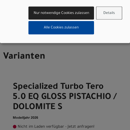
Herstellerdaten gem. GPSR
Marke Specialized:
Specialized Germany GmbH
Hauptstr. 4
Nur notwendige Cookies zulassen
Details
D-83607 Holzkirchen
+49 8024 90 288 01
Alle Cookies zulassen
Varianten
Specialized Turbo Tero
5.0 EQ GLOSS PISTACHIO /
DOLOMITE S
Modelljahr 2026
Nicht im Laden verfügbar - Jetzt anfragen!