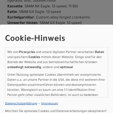
hydraulic disc, 200mm rotor
Kassette
: SRAM NX Eagle, 12-speed, 11-50t
Kette
: SRAM GX Eagle, 12-speed
Kurbelgarnitur
: Custom alloy forged crankarms
Umwerfer hinten
: SRAM GX Eagle, 12-speed
Pedale
: Specialized, platform
Vorderreifen
: Ground Control,2Bliss Ready, 29X2.35
Cookie-Hinweis
Hinterreifen
: Ground Control,2Bliss Ready, 29X2.35
Reifengrösse
: 29
Vorbau
: Specialized Stealth Stem, alloy, 14 deg, 31.8mm,
Wir von
Picocycles
und unsere digitalen Partner verarbeiten
Daten
integrated TCD mount
und speichern
Cookies
mittels dieser Website. Einige sind für den
Lenker
: Specialized Trail, 6061 alloy, 8-degree backsweep,
Betrieb der Website und aus betriebswirtschaftlichen Gründen
unbedingt notwendig
, andere sind
optional
.
6-degree upsweep, 27mm rise, 31.8mm clamp, S 720mm,
M-XL 750mm
Unter Nutzung optionaler Cookies übermitteln wir anonymisierte
Lenkergriffe
: ERGON, GA30-S Custom, 134.8mm Length
Daten u.a. an unsere Partner in die USA, die diese mit weiteren ihrer
Sattel
: Bridge Sport, Steel rails, 155mm
Datenquellen zusammenführen können und deanonymisieren
Sattelstütze
: TranzX Dropper, 30.9mm, S: 100mm, M-XL:
könnten. Wenngleich es kaum um eine 1:1-Identifikation Ihrer
Person geht (eher staatlichen Behörden), ist auch zu bedenken,
120mm
dass Ihre Daten in den USA nicht in der gleichen Weise geschützt
Gewicht
: 25.2 kg (55 lb, 8.9 oz)
Datenschutzerklärung
—
Impressum
sind wie bei uns in der Europäischen Union.
Geschlecht
: Men|Women
Möchten Sie optionale Cookies und Datenverarbeitungen akzeptieren?