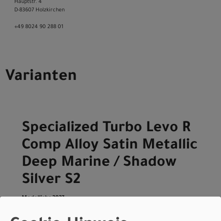
Hauptstr. 4
D-83607 Holzkirchen
+49 8024 90 288 01
Varianten
Specialized Turbo Levo R
Comp Alloy Satin Metallic
Deep Marine / Shadow
Silver S2
Modelljahr 2027
Lieferbar in ca. 5-8 Werktagen