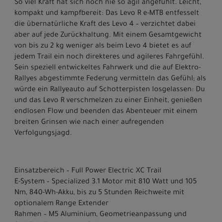
So viel Kraft hat sich noch nie so agil angefühlt. Leicht,
kompakt und kampfbereit: Das Levo R e-MTB entfesselt
die übernatürliche Kraft des Levo 4 – verzichtet dabei
aber auf jede Zurückhaltung. Mit einem Gesamtgewicht
von bis zu 2 kg weniger als beim Levo 4 bietet es auf
jedem Trail ein noch direkteres und agileres Fahrgefühl.
Sein speziell entwickeltes Fahrwerk und die auf Elektro-
Rallyes abgestimmte Federung vermitteln das Gefühl; als
würde ein Rallyeauto auf Schotterpisten losgelassen: Du
und das Levo R verschmelzen zu einer Einheit, genießen
endlosen Flow und beenden das Abenteuer mit einem
breiten Grinsen wie nach einer aufregenden
Verfolgungsjagd.
Einsatzbereich – Full Power Electric XC Trail
E-System – Specialized 3.1 Motor mit 810 Watt und 105
Nm, 840-Wh-Akku, bis zu 5 Stunden Reichweite mit
optionalem Range Extender
Rahmen – M5 Aluminium, Geometrieanpassung und