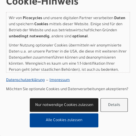
Cookie-Hinweis
Art.Nr. 95727-5502
Farbe: Satin Metallic Deep Marine / Shadow Silver
Grösse: S2
Wir von
Picocycles
und unsere digitalen Partner verarbeiten
Daten
pro Stück (inkl. MwSt. zzgl.
Versandkosten für
und speichern
Cookies
mittels dieser Website. Einige sind für den
Grossartikel
)
Betrieb der Website und aus betriebswirtschaftlichen Gründen
6.499,00 EUR
unbedingt notwendig
, andere sind
optional
.
Unter Nutzung optionaler Cookies übermitteln wir anonymisierte
IN DEN WARENKORB
Daten u.a. an unsere Partner in die USA, die diese mit weiteren ihrer
Datenquellen zusammenführen können und deanonymisieren
könnten. Wenngleich es kaum um eine 1:1-Identifikation Ihrer
Specialized Turbo Levo R
Person geht (eher staatlichen Behörden), ist auch zu bedenken,
dass Ihre Daten in den USA nicht in der gleichen Weise geschützt
Comp Alloy Satin Metallic
Datenschutzerklärung
—
Impressum
sind wie bei uns in der Europäischen Union.
Möchten Sie optionale Cookies und Datenverarbeitungen akzeptieren?
Deep Marine / Shadow
Silver S1
Nur notwendige Cookies zulassen
Details
Modelljahr 2027
Alle Cookies zulassen
Nicht im Laden verfügbar - Jetzt anfragen!
Art.Nr. 95727-5501