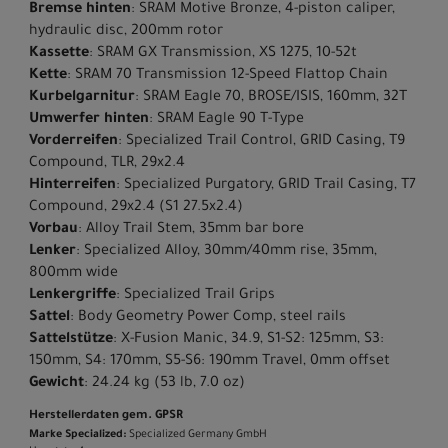
Bremse hinten
: SRAM Motive Bronze, 4-piston caliper,
hydraulic disc, 200mm rotor
Kassette
: SRAM GX Transmission, XS 1275, 10-52t
Kette
: SRAM 70 Transmission 12-Speed Flattop Chain
Kurbelgarnitur
: SRAM Eagle 70, BROSE/ISIS, 160mm, 32T
Umwerfer hinten
: SRAM Eagle 90 T-Type
Vorderreifen
: Specialized Trail Control, GRID Casing, T9
Compound, TLR, 29x2.4
Hinterreifen
: Specialized Purgatory, GRID Trail Casing, T7
Compound, 29x2.4 (S1 27.5x2.4)
Vorbau
: Alloy Trail Stem, 35mm bar bore
Lenker
: Specialized Alloy, 30mm/40mm rise, 35mm,
800mm wide
Lenkergriffe
: Specialized Trail Grips
Sattel
: Body Geometry Power Comp, steel rails
Sattelstütze
: X-Fusion Manic, 34.9, S1-S2: 125mm, S3:
150mm, S4: 170mm, S5-S6: 190mm Travel, 0mm offset
Gewicht
: 24.24 kg (53 lb, 7.0 oz)
Herstellerdaten gem. GPSR
Marke Specialized:
Specialized Germany GmbH