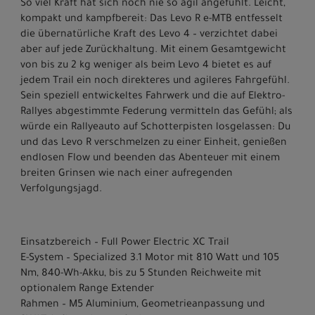
So viel Kraft hat sich noch nie so agil angefühlt. Leicht,
kompakt und kampfbereit: Das Levo R e-MTB entfesselt
die übernatürliche Kraft des Levo 4 – verzichtet dabei
aber auf jede Zurückhaltung. Mit einem Gesamtgewicht
von bis zu 2 kg weniger als beim Levo 4 bietet es auf
jedem Trail ein noch direkteres und agileres Fahrgefühl.
Sein speziell entwickeltes Fahrwerk und die auf Elektro-
Rallyes abgestimmte Federung vermitteln das Gefühl; als
würde ein Rallyeauto auf Schotterpisten losgelassen: Du
und das Levo R verschmelzen zu einer Einheit, genießen
endlosen Flow und beenden das Abenteuer mit einem
breiten Grinsen wie nach einer aufregenden
Verfolgungsjagd.
Einsatzbereich – Full Power Electric XC Trail
E-System – Specialized 3.1 Motor mit 810 Watt und 105
Nm, 840-Wh-Akku, bis zu 5 Stunden Reichweite mit
optionalem Range Extender
Rahmen – M5 Aluminium, Geometrieanpassung und