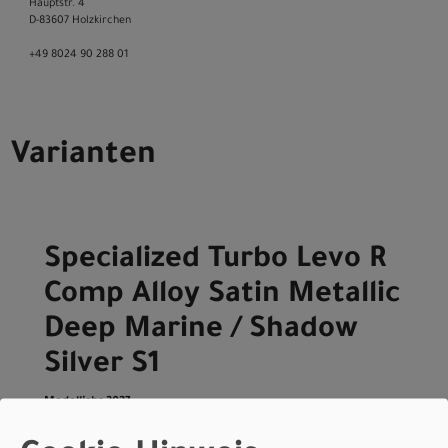
Hauptstr. 4
D-83607 Holzkirchen
+49 8024 90 288 01
Varianten
Specialized Turbo Levo R
Comp Alloy Satin Metallic
Deep Marine / Shadow
Silver S1
Modelljahr 2027
Nicht im Laden verfügbar - Jetzt anfragen!