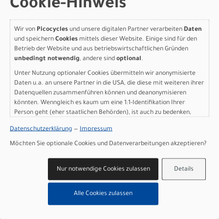
Cookie-Hinweis
Art.Nr. 95727-5501
Farbe: Satin Metallic Deep Marine / Shadow Silver
Grösse: S1
Wir von
Picocycles
und unsere digitalen Partner verarbeiten
Daten
pro Stück (inkl. MwSt. zzgl.
Versandkosten für
und speichern
Cookies
mittels dieser Website. Einige sind für den
Grossartikel
)
Betrieb der Website und aus betriebswirtschaftlichen Gründen
6.499,00 EUR
unbedingt notwendig
, andere sind
optional
.
Unter Nutzung optionaler Cookies übermitteln wir anonymisierte
Specialized Turbo Levo R
Daten u.a. an unsere Partner in die USA, die diese mit weiteren ihrer
Datenquellen zusammenführen können und deanonymisieren
Comp Alloy Satin Metallic
könnten. Wenngleich es kaum um eine 1:1-Identifikation Ihrer
Person geht (eher staatlichen Behörden), ist auch zu bedenken,
Deep Marine / Shadow
dass Ihre Daten in den USA nicht in der gleichen Weise geschützt
Datenschutzerklärung
—
Impressum
Silver S2
sind wie bei uns in der Europäischen Union.
Möchten Sie optionale Cookies und Datenverarbeitungen akzeptieren?
Modelljahr 2027
Lieferbar in ca. 5-8 Werktagen
Nur notwendige Cookies zulassen
Details
Art.Nr. 95727-5502
Farbe: Satin Metallic Deep Marine / Shadow Silver
Alle Cookies zulassen
Grösse: S2
pro Stück (inkl. MwSt. zzgl.
Versandkosten für
Grossartikel
)