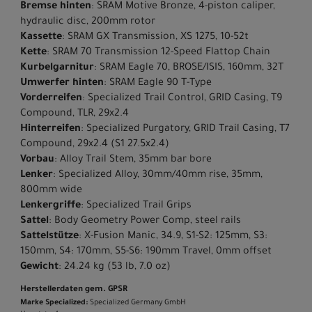
Bremse hinten
: SRAM Motive Bronze, 4-piston caliper,
hydraulic disc, 200mm rotor
Kassette
: SRAM GX Transmission, XS 1275, 10-52t
Kette
: SRAM 70 Transmission 12-Speed Flattop Chain
Kurbelgarnitur
: SRAM Eagle 70, BROSE/ISIS, 160mm, 32T
Umwerfer hinten
: SRAM Eagle 90 T-Type
Vorderreifen
: Specialized Trail Control, GRID Casing, T9
Compound, TLR, 29x2.4
Hinterreifen
: Specialized Purgatory, GRID Trail Casing, T7
Compound, 29x2.4 (S1 27.5x2.4)
Vorbau
: Alloy Trail Stem, 35mm bar bore
Lenker
: Specialized Alloy, 30mm/40mm rise, 35mm,
800mm wide
Lenkergriffe
: Specialized Trail Grips
Sattel
: Body Geometry Power Comp, steel rails
Sattelstütze
: X-Fusion Manic, 34.9, S1-S2: 125mm, S3:
150mm, S4: 170mm, S5-S6: 190mm Travel, 0mm offset
Gewicht
: 24.24 kg (53 lb, 7.0 oz)
Herstellerdaten gem. GPSR
Marke Specialized:
Specialized Germany GmbH