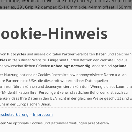
storage, 150mm of travel, side entry battery, fork travel up to 
te series, 29", Grip X2 damper,15x110mm axle, 44mm offset, 160mm 
Performance Elite with Specialized GENIE Shock Tech, Ride Dynamic
 range, LSR adjustment
ver, 4-piston caliper, hydraulic disc, 220mm Rotor
ookie-Hinweis
lver, 4-piston caliper, hydraulic disc, 200mm rotor
mission Cassette, 12spd, 10-52t
ssion Flattop Chain
e Crankset, ISIS interface, Integrated Guard, 55mm Chainline, 15
 von
Picocycles
und unsere digitalen Partner verarbeiten
Daten
und speichern
gle Transmission, Wired SRAM AXS battery (powers AXS rear derai
kies
mittels dieser Website. Einige sind für den Betrieb der Website und aus
ttery).
riebswirtschaftlichen Gründen
unbedingt notwendig
, andere sind
optional
.
RAVITY casing, GRIPTON® T9 compound, 2Bliss Ready, 29x2.3
er Nutzung optionaler Cookies übermitteln wir anonymisierte Daten u.a. an
oy 29", DT Swiss 370, 15x110mm, 28h
ere Partner in die USA, die diese mit weiteren ihrer Datenquellen
RAVITY casing, GRIPTON® T9 compound, 2Bliss Ready, 27.5x2.3
ammenführen können und deanonymisieren könnten. Wenngleich es kaum um
oy 27.5", DT Swiss 370 XD freehub body, 12x148mm, 32h
e 1:1-Identifikation Ihrer Person geht (eher staatlichen Behörden), ist auch zu
enken, dass Ihre Daten in den USA nicht in der gleichen Weise geschützt sind 
 uns in der Europäischen Union.
m bar bore
mm diameter, 8 degree back sweep, 6 degree up sweep, S2: 30mm 
nschutzerklärung
—
Impressum
en Sie optionale Cookies und Datenverarbeitungen akzeptieren?
ips
-mo rails