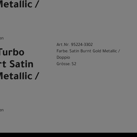
etallic /
en
Art.Nr. 95224-3302
Turbo
Farbe: Satin Burnt Gold Metallic /
Doppio
t Satin
Grösse: S2
etallic /
en