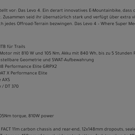
tellt vor: Das Levo 4. Ein derart innovatives E-Mountainbike, dass 
Zusammen seid ihr übernatürlich stark und verfügt über extra vie
ich jedes Offroad-Terrain bezwingen. Das Levo 4 – Where Super Me
TB für Trails
.1-Motor mit 810 W und 105 Nm, Akku mit 840 Wh, bis zu 5 Stunden 
nstellbare Geometrie und SWAT-Aufbewahrung
38 Performance Elite GRIPX2
AT X Performance Elite
e AXS
y / DT 370
, 105Nm torque, 810W power
e, FACT 11m carbon chassis and rear-end, 12x148mm dropouts, seale