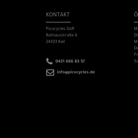
KONTAKT
Ö
Picocycles GbR
M
Rathausstraße 6
Di
24103 Kiel
Mi
Do
Fr
Sa
0431 666 83 57
info@picocycles.de