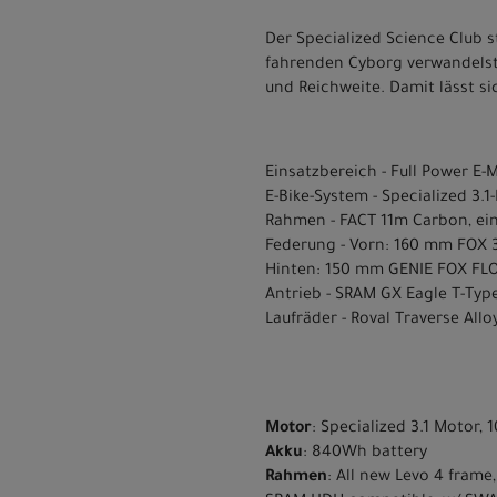
Der Specialized Science Club s
fahrenden Cyborg verwandelst. 
und Reichweite. Damit lässt s
Einsatzbereich - Full Power E-M
E-Bike-System - Specialized 3
Rahmen - FACT 11m Carbon, ei
Federung - Vorn: 160 mm FOX 
Hinten: 150 mm GENIE FOX FLO
Antrieb - SRAM GX Eagle T-Typ
Laufräder - Roval Traverse Allo
Motor
: Specialized 3.1 Motor
Akku
: 840Wh battery
Rahmen
: All new Levo 4 fram