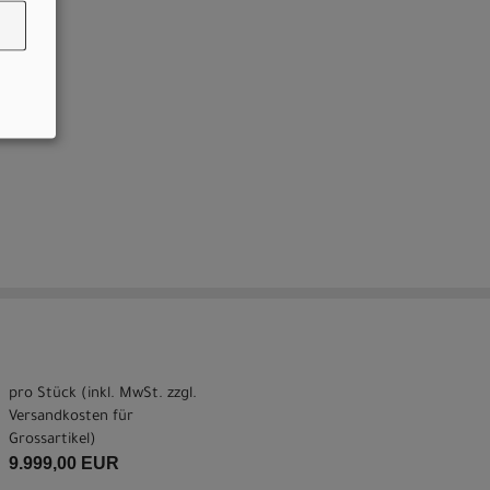
pro Stück (inkl. MwSt. zzgl.
Versandkosten für
Grossartikel
)
9.999,00 EUR