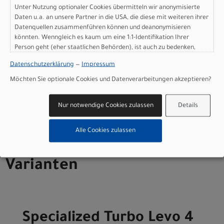
S3-S5: 40mm rise, 800mm width
Unter Nutzung optionaler Cookies übermitteln wir anonymisierte
Lenkergriffe
: Deity Lockjaw grips
Daten u.a. an unsere Partner in die USA, die diese mit weiteren ihrer
Sattel
: Bridge Comp, Hollow Cr-mo rails
Datenquellen zusammenführen können und deanonymisieren
Sattelstütze
: PNW Loam post w/travel adjust S2: 125mm,
könnten. Wenngleich es kaum um eine 1:1-Identifikation Ihrer
S3: 170mm, S4/S5/S6: 200mm
Person geht (eher staatlichen Behörden), ist auch zu bedenken,
Gewicht
: 24.41 kg (53 lb, 13.0 oz)
dass Ihre Daten in den USA nicht in der gleichen Weise geschützt
Datenschutzerklärung
—
Impressum
sind wie bei uns in der Europäischen Union.
Herstellerdaten gem. GPSR
Möchten Sie optionale Cookies und Datenverarbeitungen akzeptieren?
Marke Specialized:
Specialized Germany GmbH
Hauptstr. 4
D-83607 Holzkirchen
Nur notwendige Cookies zulassen
Details
+49 8024 90 288 01
Alle Cookies zulassen
Varianten
Specialized Turbo Levo 4