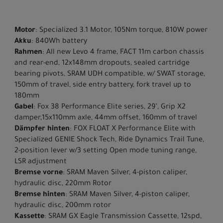
Motor
: Specialized 3.1 Motor, 105Nm torque, 810W power
Akku
: 840Wh battery
Rahmen
: All new Levo 4 frame, FACT 11m carbon chassis
and rear-end, 12x148mm dropouts, sealed cartridge
bearing pivots, SRAM UDH compatible, w/ SWAT storage,
150mm of travel, side entry battery, fork travel up to
180mm
Gabel
: Fox 38 Performance Elite series, 29", Grip X2
damper,15x110mm axle, 44mm offset, 160mm of travel
Dämpfer hinten
: FOX FLOAT X Performance Elite with
Specialized GENIE Shock Tech, Ride Dynamics Trail Tune,
2-position lever w/3 setting Open mode tuning range,
LSR adjustment
Bremse vorne
: SRAM Maven Silver, 4-piston caliper,
hydraulic disc, 220mm Rotor
Bremse hinten
: SRAM Maven Silver, 4-piston caliper,
hydraulic disc, 200mm rotor
Kassette
: SRAM GX Eagle Transmission Cassette, 12spd,