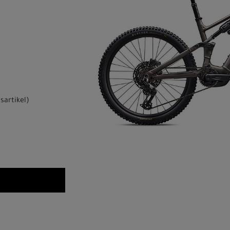
sartikel
)