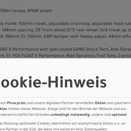
, 105Nm torque, 810W power
loy frame, 150mm travel,, adjustable chainstay, adjustable head t
 148mm spacing, 29" front wheel/27.5" rear wheel, fork travel up
2-S6: 160mm S1: 150mm, GRIP damper with Sweep adjust, 44mm offs
LOAT X Performance with Specialized GENIE Shock Tech, Ride Dynam
m, S1: FOX FLOAT X Performance, Ride Dynamics Trail Tune, 2-posi
nze, 4-piston caliper, hydraulic disc, 220mm Centerline rotor
onze, 4-piston caliper, hydraulic disc, 200mm Centerline rotor
ookie-Hinweis
t
12-Speed Flattop Chain
rankset, ISIS Interface, Integrated Guard, 55mm Chainline, 155mm
 90 T-Type
 von
Picocycles
und unsere digitalen Partner verarbeiten
Daten
und speichern
GRAVITY Casing, GRIPTON® T9 compound, TLR, 29x2.4
kies
mittels dieser Website. Einige sind für den Betrieb der Website und aus
RAVITY Casing, Gripton T9 compound, TLR, 27.5x2.4
riebswirtschaftlichen Gründen
unbedingt notwendig
, andere sind
optional
.
er Nutzung optionaler Cookies übermitteln wir anonymisierte Daten u.a. an
m bar bore
ere Partner in die USA, die diese mit weiteren ihrer Datenquellen