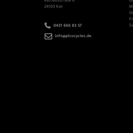
Rathausstraße 6
Di
24103 Kiel
Mi
Do
Fr
Sa
0431 666 83 57
info@picocycles.de