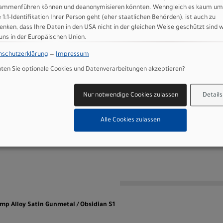
loy, 6-degree upsweep, 8-degree backsweep, S1-S2: 780mm width a
ammenführen können und deanonymisieren könnten. Wenngleich es kaum um
e 1:1-Identifikation Ihrer Person geht (eher staatlichen Behörden), ist auch zu
 Grips
enken, dass Ihre Daten in den USA nicht in der gleichen Weise geschützt sind 
-mo rails 155/143
 uns in der Europäischen Union.
infinite adjustable, two-bolt head, bottom mount cable routing, rem
nschutzerklärung
—
Impressum
, S4: 170mm, S5/S6: 190mm
en Sie optionale Cookies und Datenverarbeitungen akzeptieren?
z)
Nur notwendige Cookies zulassen
Details
 GmbH
Alle Cookies zulassen
n
mp Alloy Satin Gunmetal / Obsidian S1