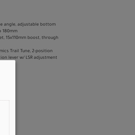
ube angle, adjustable bottom
 to 180mm
et, 15x110mm boost, through
ics Trail Tune, 2-position
tion lever w/ LSR adjustment