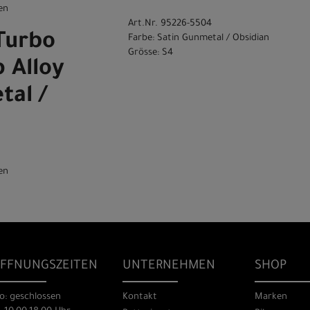
en
Art.Nr. 95226-5504
Turbo
Farbe: Satin Gunmetal / Obsidian
Grösse: S4
 Alloy
tal /
en
FFNUNGSZEITEN
UNTERNEHMEN
SHOP
o: geschlossen
Kontakt
Marken