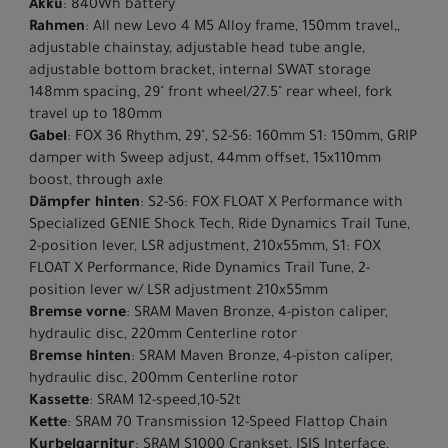
Akku
: 840Wh battery
Rahmen
: All new Levo 4 M5 Alloy frame, 150mm travel,,
adjustable chainstay, adjustable head tube angle,
adjustable bottom bracket, internal SWAT storage
148mm spacing, 29" front wheel/27.5" rear wheel, fork
travel up to 180mm
Gabel
: FOX 36 Rhythm, 29", S2-S6: 160mm S1: 150mm, GRIP
damper with Sweep adjust, 44mm offset, 15x110mm
boost, through axle
Dämpfer hinten
: S2-S6: FOX FLOAT X Performance with
Specialized GENIE Shock Tech, Ride Dynamics Trail Tune,
2-position lever, LSR adjustment, 210x55mm, S1: FOX
FLOAT X Performance, Ride Dynamics Trail Tune, 2-
position lever w/ LSR adjustment 210x55mm
Bremse vorne
: SRAM Maven Bronze, 4-piston caliper,
hydraulic disc, 220mm Centerline rotor
Bremse hinten
: SRAM Maven Bronze, 4-piston caliper,
hydraulic disc, 200mm Centerline rotor
Kassette
: SRAM 12-speed,10-52t
Kette
: SRAM 70 Transmission 12-Speed Flattop Chain
Kurbelgarnitur
: SRAM S1000 Crankset, ISIS Interface,