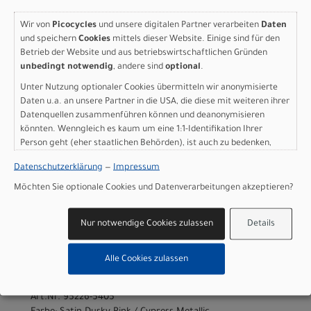
Hauptstr. 4
D-83607 Holzkirchen
Wir von
Picocycles
und unsere digitalen Partner verarbeiten
Daten
und speichern
Cookies
mittels dieser Website. Einige sind für den
+49 8024 90 288 01
Betrieb der Website und aus betriebswirtschaftlichen Gründen
unbedingt notwendig
, andere sind
optional
.
Unter Nutzung optionaler Cookies übermitteln wir anonymisierte
Daten u.a. an unsere Partner in die USA, die diese mit weiteren ihrer
Varianten
Datenquellen zusammenführen können und deanonymisieren
könnten. Wenngleich es kaum um eine 1:1-Identifikation Ihrer
Person geht (eher staatlichen Behörden), ist auch zu bedenken,
dass Ihre Daten in den USA nicht in der gleichen Weise geschützt
Datenschutzerklärung
—
Impressum
sind wie bei uns in der Europäischen Union.
Specialized Turbo Levo 4
Möchten Sie optionale Cookies und Datenverarbeitungen akzeptieren?
Comp Alloy Satin Dusky
Nur notwendige Cookies zulassen
Details
Pink / Cypress Metallic S5
Alle Cookies zulassen
Modelljahr 2026
Lieferbar in ca. 5-8 Werktagen
Art.Nr. 95226-5405