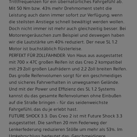
Trittfrequenzen für ein übernatürliches Fahrgefühl ab.
Mit 50 Nm bzw. 43% mehr Drehmoment steht die
Leistung auch dann immer sofort zur Verfügung; wenn
die steilsten Anstiege schnell bewältigt werden wollen.
Doch nicht immer ist mehr auch gleichzeitig besser. Bei
Motorengeräuschen zum Beispiel und deswegen haben
wir die Lautstärke um 40% reduziert. Der neue SL 1.2
Motor ist buchstäblich flüsterleise.
PERFEKT FÜR ZOLLFAHNDER: Von Haus aus ausgestattet
mit 700 × 47C großen Reifen ist das Creo 2 kompatibel
mit 29 Zoll großen Laufrädern und 2,2 Zoll breiten Reifen.
Das große Reifenvolumen sorgt für ein geschmeidiges
und sicheres Fahrverhalten in unwegsamen Gelände.
Und mit der Power und Effizienz des SL 1.2 Systems
kannst du das gesamte Reifenvolumen ohne Einbußen
auf die Straße bringen – für das seidenweichste
Fahrgefühl; das du je erlebt hast.
FUTURE SHOCK 3.3: Das Creo 2 ist mit Future Shock 3.3
ausgestattet. Die sanften 20 mm Federweg der
Lenkerfederung reduzieren Stöße um mehr als 53%. Im
Umkehrschluss bedeutet das: Geschmeidigere,