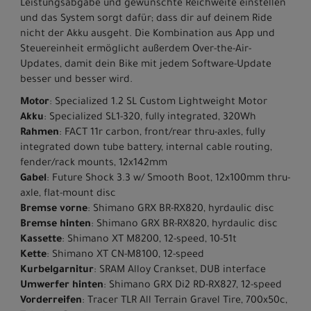
Leistungsabgabe und gewünschte Reichweite einstellen
und das System sorgt dafür; dass dir auf deinem Ride
nicht der Akku ausgeht. Die Kombination aus App und
Steuereinheit ermöglicht außerdem Over-the-Air-
Updates, damit dein Bike mit jedem Software-Update
besser und besser wird.
Motor
: Specialized 1.2 SL Custom Lightweight Motor
Akku
: Specialized SL1-320, fully integrated, 320Wh
Rahmen
: FACT 11r carbon, front/rear thru-axles, fully
integrated down tube battery, internal cable routing,
fender/rack mounts, 12x142mm
Gabel
: Future Shock 3.3 w/ Smooth Boot, 12x100mm thru-
axle, flat-mount disc
Bremse vorne
: Shimano GRX BR-RX820, hyrdaulic disc
Bremse hinten
: Shimano GRX BR-RX820, hyrdaulic disc
Kassette
: Shimano XT M8200, 12-speed, 10-51t
Kette
: Shimano XT CN-M8100, 12-speed
Kurbelgarnitur
: SRAM Alloy Crankset, DUB interface
Umwerfer hinten
: Shimano GRX Di2 RD-RX827, 12-speed
Vorderreifen
: Tracer TLR All Terrain Gravel Tire, 700x50c,