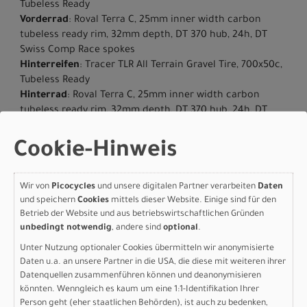
Tubeless Ready
Vorderrad
: Roval Terra C, 25mm inner width carbon
tubeless ready rim, 32mm depth, DT 370 hub, 24h, DT
Swiss Comp Race spokes
Hinterreifen
: Tracer TLR All Terrain Gravel Tire, 700x50c,
Tubeless Ready
Hinterrad
: Roval Terra C, 25mm inner width carbon
tubeless ready rim, 32mm depth, DT 370 hub, 24h, DT
Swiss Comp Race spokes
Reifengrösse
: 700C
Cookie-Hinweis
Vorbau
: Future Stem, Pro
Lenker
: Specialized Adventure Gear Hover, 103mm drop x
70mm reach x 12º flare
Wir von
Picocycles
und unsere digitalen Partner verarbeiten
Daten
und speichern
Cookies
mittels dieser Website. Einige sind für den
Sattel
: Body Geometry Power Expert, hollow Ti rails
Betrieb der Website und aus betriebswirtschaftlichen Gründen
Sattelstütze
: X-Fusion Manic Dropper, 50mm travel
unbedingt notwendig
, andere sind
optional
.
Gewicht
: 13.8 kg (30 lb, 6.8 oz)
Geschlecht
: Men|Women
Unter Nutzung optionaler Cookies übermitteln wir anonymisierte
Daten u.a. an unsere Partner in die USA, die diese mit weiteren ihrer
Herstellerdaten gem. GPSR
Datenquellen zusammenführen können und deanonymisieren
Marke Specialized:
Specialized Germany GmbH
könnten. Wenngleich es kaum um eine 1:1-Identifikation Ihrer
Hauptstr. 4
Person geht (eher staatlichen Behörden), ist auch zu bedenken,
D-83607 Holzkirchen