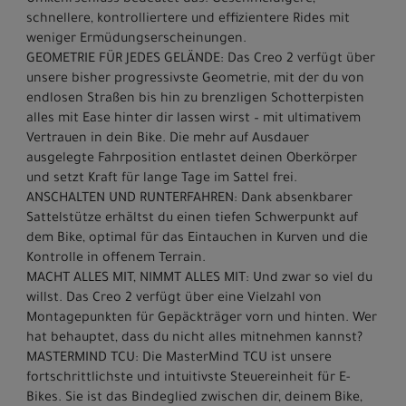
schnellere, kontrolliertere und effizientere Rides mit
weniger Ermüdungserscheinungen.
GEOMETRIE FÜR JEDES GELÄNDE: Das Creo 2 verfügt über
unsere bisher progressivste Geometrie, mit der du von
endlosen Straßen bis hin zu brenzligen Schotterpisten
alles mit Ease hinter dir lassen wirst – mit ultimativem
Vertrauen in dein Bike. Die mehr auf Ausdauer
ausgelegte Fahrposition entlastet deinen Oberkörper
und setzt Kraft für lange Tage im Sattel frei.
ANSCHALTEN UND RUNTERFAHREN: Dank absenkbarer
Sattelstütze erhältst du einen tiefen Schwerpunkt auf
dem Bike, optimal für das Eintauchen in Kurven und die
Kontrolle in offenem Terrain.
MACHT ALLES MIT, NIMMT ALLES MIT: Und zwar so viel du
willst. Das Creo 2 verfügt über eine Vielzahl von
Montagepunkten für Gepäckträger vorn und hinten. Wer
hat behauptet, dass du nicht alles mitnehmen kannst?
MASTERMIND TCU: Die MasterMind TCU ist unsere
fortschrittlichste und intuitivste Steuereinheit für E-
Bikes. Sie ist das Bindeglied zwischen dir, deinem Bike,