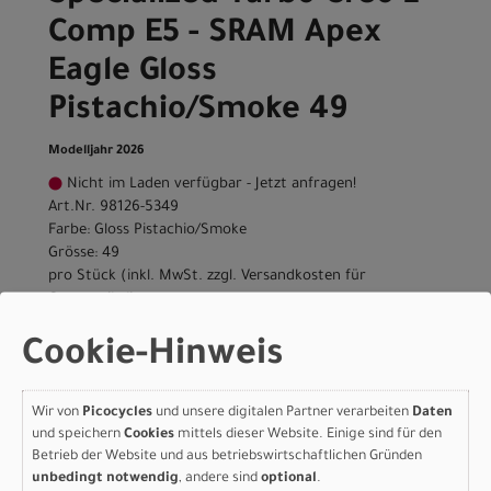
Comp E5 - SRAM Apex
Eagle Gloss
Pistachio/Smoke 49
Modelljahr 2026
Nicht im Laden verfügbar - Jetzt anfragen!
Art.Nr. 98126-5349
Farbe: Gloss Pistachio/Smoke
Grösse: 49
pro Stück (inkl. MwSt. zzgl.
Versandkosten für
Grossartikel
)
4.599,00 EUR
Cookie-Hinweis
Specialized Turbo Creo 2
Wir von
Picocycles
und unsere digitalen Partner verarbeiten
Daten
Comp E5 - SRAM Apex
und speichern
Cookies
mittels dieser Website. Einige sind für den
Eagle Gloss
Betrieb der Website und aus betriebswirtschaftlichen Gründen
unbedingt notwendig
, andere sind
optional
.