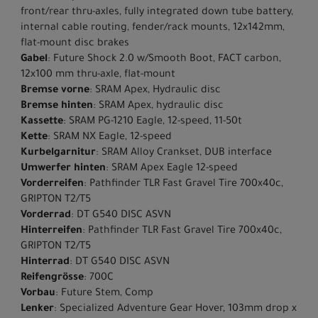
front/rear thru-axles, fully integrated down tube battery,
internal cable routing, fender/rack mounts, 12x142mm,
flat-mount disc brakes
Gabel
: Future Shock 2.0 w/Smooth Boot, FACT carbon,
12x100 mm thru-axle, flat-mount
Bremse vorne
: SRAM Apex, Hydraulic disc
Bremse hinten
: SRAM Apex, hydraulic disc
Kassette
: SRAM PG-1210 Eagle, 12-speed, 11-50t
Kette
: SRAM NX Eagle, 12-speed
Kurbelgarnitur
: SRAM Alloy Crankset, DUB interface
Umwerfer hinten
: SRAM Apex Eagle 12-speed
Vorderreifen
: Pathfinder TLR Fast Gravel Tire 700x40c,
GRIPTON T2/T5
Vorderrad
: DT G540 DISC ASVN
Hinterreifen
: Pathfinder TLR Fast Gravel Tire 700x40c,
GRIPTON T2/T5
Hinterrad
: DT G540 DISC ASVN
Reifengrösse
: 700C
Vorbau
: Future Stem, Comp
Lenker
: Specialized Adventure Gear Hover, 103mm drop x