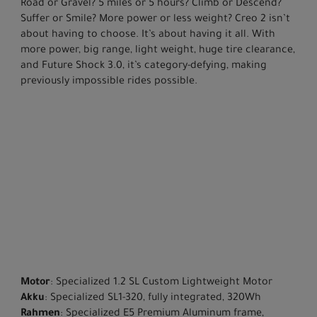
Road or Gravel? 5 miles or 5 hours? Climb or Descend?
Suffer or Smile? More power or less weight? Creo 2 isn’t
about having to choose. It’s about having it all. With
more power, big range, light weight, huge tire clearance,
and Future Shock 3.0, it’s category-defying, making
previously impossible rides possible.
Motor
: Specialized 1.2 SL Custom Lightweight Motor
Akku
: Specialized SL1-320, fully integrated, 320Wh
Rahmen
: Specialized E5 Premium Aluminum frame,