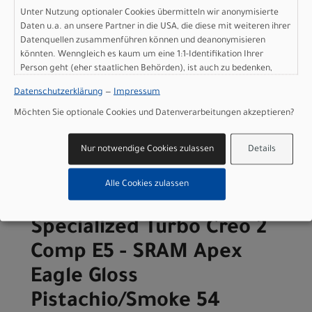
Pistachio/Smoke 52
Unter Nutzung optionaler Cookies übermitteln wir anonymisierte
Daten u.a. an unsere Partner in die USA, die diese mit weiteren ihrer
Modelljahr 2026
Datenquellen zusammenführen können und deanonymisieren
Lieferbar in ca. 5-8 Werktagen
könnten. Wenngleich es kaum um eine 1:1-Identifikation Ihrer
Art.Nr. 98126-5352
Person geht (eher staatlichen Behörden), ist auch zu bedenken,
dass Ihre Daten in den USA nicht in der gleichen Weise geschützt
Farbe: Gloss Pistachio/Smoke
Datenschutzerklärung
—
Impressum
sind wie bei uns in der Europäischen Union.
Grösse: 52
pro Stück (inkl. MwSt. zzgl.
Versandkosten für
Möchten Sie optionale Cookies und Datenverarbeitungen akzeptieren?
Grossartikel
)
4.599,00 EUR
Nur notwendige Cookies zulassen
Details
IN DEN WARENKORB
Alle Cookies zulassen
Specialized Turbo Creo 2
Comp E5 - SRAM Apex
Eagle Gloss
Pistachio/Smoke 54