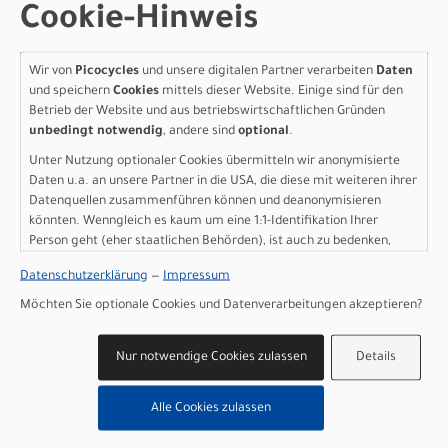
Cookie-Hinweis
Specialized Turbo Creo 2
Wir von
Picocycles
und unsere digitalen Partner verarbeiten
Daten
Comp E5 - SRAM Apex
und speichern
Cookies
mittels dieser Website. Einige sind für den
Betrieb der Website und aus betriebswirtschaftlichen Gründen
Eagle Gloss Dolomite
unbedingt notwendig
, andere sind
optional
.
Metallic / Dark Navy
Unter Nutzung optionaler Cookies übermitteln wir anonymisierte
Daten u.a. an unsere Partner in die USA, die diese mit weiteren ihrer
Metallic 52
Datenquellen zusammenführen können und deanonymisieren
könnten. Wenngleich es kaum um eine 1:1-Identifikation Ihrer
Modelljahr 2026
Person geht (eher staatlichen Behörden), ist auch zu bedenken,
Lieferbar in ca. 5-8 Werktagen
dass Ihre Daten in den USA nicht in der gleichen Weise geschützt
Datenschutzerklärung
—
Impressum
Art.Nr. 98126-5252
sind wie bei uns in der Europäischen Union.
Farbe: Gloss Dolomite Metallic / Dark Navy Metallic
Möchten Sie optionale Cookies und Datenverarbeitungen akzeptieren?
Grösse: 52
pro Stück (inkl. MwSt. zzgl.
Versandkosten für
Nur notwendige Cookies zulassen
Details
Grossartikel
)
4.899,00 EUR
Alle Cookies zulassen
IN DEN WARENKORB