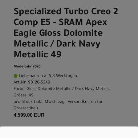
Specialized Turbo Creo 2
Comp E5 - SRAM Apex
Eagle Gloss Dolomite
Metallic / Dark Navy
Metallic 49
Modelljahr 2026
Lieferbar in ca. 5-8 Werktagen
Art.Nr. 98126-5249
Farbe: Gloss Dolomite Metallic / Dark Navy Metallic
Grösse: 49
pro Stück (inkl. MwSt. zzgl.
Versandkosten für
Grossartikel
)
4.599,00 EUR
IN DEN WARENKORB