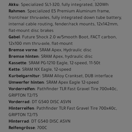
Akku
: Specialized SL1-320, fully integrated, 320Wh
Rahmen
: Specialized E5 Premium Aluminum frame,
front/rear thru-axles, fully integrated down tube battery,
internal cable routing, fender/rack mounts, 12x142mm,
flat-mount disc brakes
Gabel
: Future Shock 2.0 w/Smooth Boot, FACT carbon,
12x100 mm thru-axle, flat-mount
Bremse vorne
: SRAM Apex, Hydraulic disc
Bremse hinten
: SRAM Apex, hydraulic disc
Kassette
: SRAM PG-1210 Eagle, 12-speed, 11-50t
Kette
: SRAM NX Eagle, 12-speed
Kurbelgarnitur
: SRAM Alloy Crankset, DUB interface
Umwerfer hinten
: SRAM Apex Eagle 12-speed
Vorderreifen
: Pathfinder TLR Fast Gravel Tire 700x40c,
GRIPTON T2/T5
Vorderrad
: DT G540 DISC ASVN
Hinterreifen
: Pathfinder TLR Fast Gravel Tire 700x40c,
GRIPTON T2/T5
Hinterrad
: DT G540 DISC ASVN
Reifengrösse
: 700C