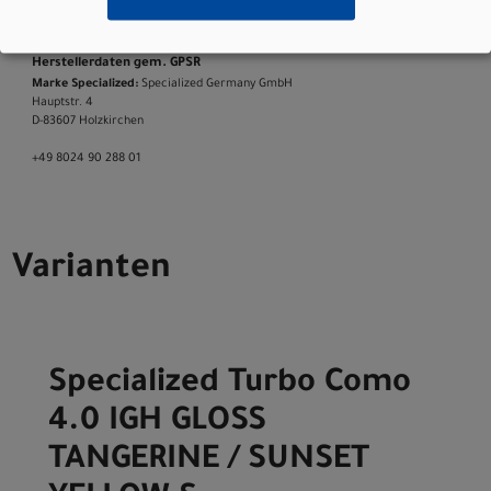
Gewicht
: 29.5 kg (65 lb, 0.6 oz)
Geschlecht
: Men|Women
Herstellerdaten gem. GPSR
Marke Specialized:
Specialized Germany GmbH
Hauptstr. 4
D-83607 Holzkirchen
+49 8024 90 288 01
Varianten
Specialized Turbo Como
4.0 IGH GLOSS
TANGERINE / SUNSET