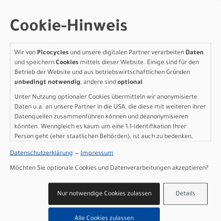
Gabel
: Front Suspension SR Suntour, 80mm of travel,
32mm Stanchion
Cookie-Hinweis
Bremse vorne
: Shimano 2 pistons hydraulic disc, 180mm
Bremse hinten
: Shimano 2 pistons hydraulic disc,
160mm
Wir von
Picocycles
und unsere digitalen Partner verarbeiten
Daten
Kassette
: Gates 22T
und speichern
Cookies
mittels dieser Website. Einige sind für den
Kette
: BELT, GATES, 9927009A1, CDC,122T
Betrieb der Website und aus betriebswirtschaftlichen Gründen
Kurbelgarnitur
: Praxis, Brose Isis, 165mm, Bcd 104mm
unbedingt notwendig
, andere sind
optional
.
Pedale
: Specialized Commuter w/ grip tape & reflectors
Unter Nutzung optionaler Cookies übermitteln wir anonymisierte
Vorderreifen
: Hemisphere Flat Protection Reflect, 650b
Daten u.a. an unsere Partner in die USA, die diese mit weiteren ihrer
X 2.3
Datenquellen zusammenführen können und deanonymisieren
Hinterreifen
: Hemisphere Flat Protection Reflect, 650b X
könnten. Wenngleich es kaum um eine 1:1-Identifikation Ihrer
2.3
Person geht (eher staatlichen Behörden), ist auch zu bedenken,
Reifengrösse
: 650B
dass Ihre Daten in den USA nicht in der gleichen Weise geschützt
Datenschutzerklärung
—
Impressum
sind wie bei uns in der Europäischen Union.
Vorbau
: Specialized integrated stem
Lenker
: Specialized Como handlebar/stem combo
Möchten Sie optionale Cookies und Datenverarbeitungen akzeptieren?
Lenkergriffe
: Specialized Body Geometry Contour, lock-
on
Nur notwendige Cookies zulassen
Details
Sattel
: Body Geometry Comfort Gel, 200mm W/ Handle
Sattelstütze
: Suspension, 40mm travel, 34.9mm
Alle Cookies zulassen