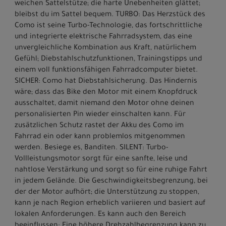
weichen Sattelstütze; die harte Unebenheiten glättet;
bleibst du im Sattel bequem. TURBO: Das Herzstück des
Como ist seine Turbo-Technologie, das fortschrittliche
und integrierte elektrische Fahrradsystem, das eine
unvergleichliche Kombination aus Kraft, natürlichem
Gefühl; Diebstahlschutzfunktionen, Trainingstipps und
einem voll funktionsfähigen Fahrradcomputer bietet.
SICHER: Como hat Diebstahlsicherung. Das Hindernis
wäre; dass das Bike den Motor mit einem Knopfdruck
ausschaltet, damit niemand den Motor ohne deinen
personalisierten Pin wieder einschalten kann. Für
zusätzlichen Schutz rastet der Akku des Como im
Fahrrad ein oder kann problemlos mitgenommen
werden. Besiege es, Banditen. SILENT: Turbo-
Vollleistungsmotor sorgt für eine sanfte, leise und
nahtlose Verstärkung und sorgt so für eine ruhige Fahrt
in jedem Gelände. Die Geschwindigkeitsbegrenzung, bei
der der Motor aufhört; die Unterstützung zu stoppen,
kann je nach Region erheblich variieren und basiert auf
lokalen Anforderungen. Es kann auch den Bereich
beeinflussen: Eine höhere Drehzahlbegrenzung kann zu