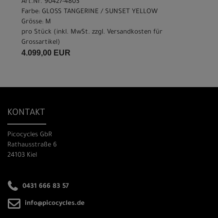
Art.Nr. 90427-4803
Farbe: GLOSS TANGERINE / SUNSET YELLOW
Grösse: M
pro Stück (inkl. MwSt. zzgl.
Versandkosten für
Grossartikel
)
4.099,00 EUR
KONTAKT
Picocycles GbR
Rathausstraße 6
24103 Kiel
0431 666 83 57
info@picocycles.de