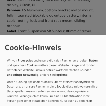
Akku
: Specialized integrated battery, state of charge
display, 710Wh, UL
Rahmen
: E5 Aluminum, bottom bracket motor mount,
fully integrated &lockable downtube battery, internal
cable routing, lock and front rack mount, sliding
dropout
Gabel
: Front Suspension SR Suntour, 80mm of travel,
32mm Stanchion
Bremse vorne
: Shimano 2 pistons hydraulic disc, 180mm
Cookie-Hinweis
Bremse hinten
: Shimano 2 pistons hydraulic disc,
160mm
Kassette
: Gates 22T
Wir von
Picocycles
und unsere digitalen Partner verarbeiten
Daten
Kette
: BELT, GATES, 9927009A1, CDC,122T
und speichern
Cookies
mittels dieser Website. Einige sind für den
Kurbelgarnitur
: Praxis, Brose Isis, 165mm, Bcd 104mm
Betrieb der Website und aus betriebswirtschaftlichen Gründen
Pedale
: Specialized Commuter w/ grip tape & reflectors
unbedingt notwendig
, andere sind
optional
.
Vorderreifen
: Hemisphere Flat Protection Reflect, 650b
Unter Nutzung optionaler Cookies übermitteln wir anonymisierte
X 2.3
Daten u.a. an unsere Partner in die USA, die diese mit weiteren ihrer
Hinterreifen
: Hemisphere Flat Protection Reflect, 650b X
Datenquellen zusammenführen können und deanonymisieren
2.3
könnten. Wenngleich es kaum um eine 1:1-Identifikation Ihrer
Reifengrösse
: 650B
Person geht (eher staatlichen Behörden), ist auch zu bedenken,
Vorbau
: Specialized integrated stem
dass Ihre Daten in den USA nicht in der gleichen Weise geschützt