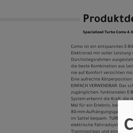
Produktde
Specialized Turbo Como 4.
Como ist ein entspanntes E-Bi
Elektrorad mit voller Leistung
Durchstiegsrahmen ausgestatte
die beste Kombination aus Leis
nie auf Komfort verzichten m
Eine aufrechte Körperposition 
EINFACH VERWENDBAR: Das sch
zugänglichen; funktionalen E-Bi
System erkennt die Kraft, die 
Mal für ein Erlebnis, bei dem d
80-mm-Aufhängungsgabel; höher
im Sattel bequem. TURBO: Das 
C
elektrische Fahrradsystem, da
Trainingstipps und einem voll