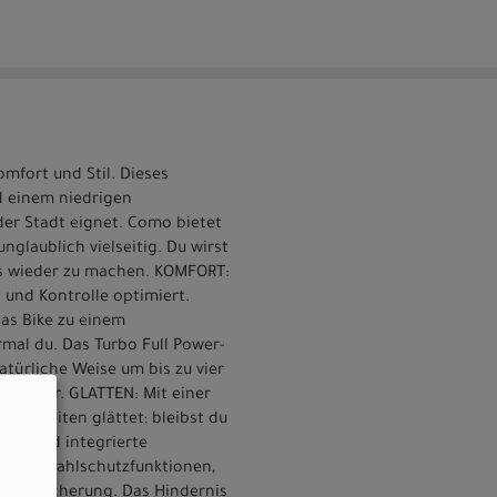
mfort und Stil. Dieses
nd einem niedrigen
der Stadt eignet. Como bietet
nglaublich vielseitig. Du wirst
es wieder zu machen. KOMFORT:
 und Kontrolle optimiert.
s Bike zu einem
ermal du. Das Turbo Full Power-
atürliche Weise um bis zu vier
chreibbar. GLATTEN: Mit einer
benheiten glättet; bleibst du
iche und integrierte
; Diebstahlschutzfunktionen,
stahlsicherung. Das Hindernis