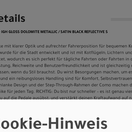
tails
0 IGH GLOSS DOLOMITE METALLIC / SATIN BLACK REFLECTIVE S
ke mit klarer Optik und aufrechter Fahrerposition für bequemen Ko
 wurde für die Stadt entwickelt und ist mit Kotflügeln; Lichtern u
t, wodurch es sich perfekt für tägliche Fahrten oder Fahrten in 
tung, Reichweite und Benutzerfreundlichkeit und ist gleichzeitig u
üssen; wenn du Stil brauchst. Du wirst Besorgungen machen, um 
und ein reibungsloses Handling sind für Komfort, Selbstvertrauen
lanke Design und der Step-Through-Rahmen der Como machen da
ke für jeden Tag. RICHTIG: Du bist nur schneller – es ist genau vi
du auf die Pedale ausübst; und verstärkt deinen Kraftaufwand auf n
as Aufsteigen auf jeden Berg oder an jedes Ziel schweißfrei ist. S
en Reifenvolumen und einer weichen Sattelstütze; die harte Une
Herzstück des Como ist seine Turbo-Technologie, das fortschrittl
ookie-Hinweis
s eine unvergleichliche Kombination aus Kraft, natürlichem Gefühl
 funktionsfähigen Fahrradcomputer bietet. SICHER: Como hat Dieb