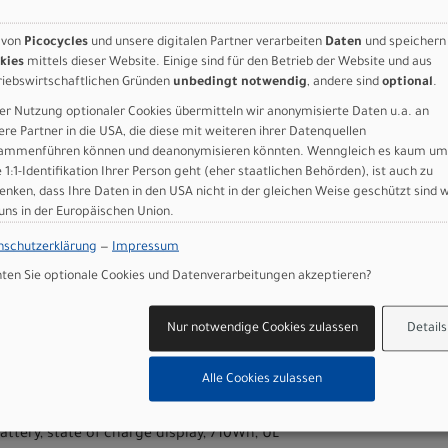
 mit einem Knopfdruck ausschaltet, damit niemand den Motor ohn
zusätzlichen Schutz rastet der Akku des Como im Fahrrad ein ode
 von
Picocycles
und unsere digitalen Partner verarbeiten
Daten
und speichern
s, Banditen. SILENT: Turbo-Vollleistungsmotor sorgt für eine san
kies
mittels dieser Website. Einige sind für den Betrieb der Website und aus
riebswirtschaftlichen Gründen
unbedingt notwendig
, andere sind
optional
.
eine ruhige Fahrt in jedem Gelände. Die Geschwindigkeitsbegrenzu
 kann je nach Region erheblich variieren und basiert auf lokalen
er Nutzung optionaler Cookies übermitteln wir anonymisierte Daten u.a. an
ne höhere Drehzahlbegrenzung kann zu einem geringeren Bereich 
ere Partner in die USA, die diese mit weiteren ihrer Datenquellen
ammenführen können und deanonymisieren könnten. Wenngleich es kaum um
e 1:1-Identifikation Ihrer Person geht (eher staatlichen Behörden), ist auch zu
enken, dass Ihre Daten in den USA nicht in der gleichen Weise geschützt sind 
 uns in der Europäischen Union.
nschutzerklärung
—
Impressum
en Sie optionale Cookies und Datenverarbeitungen akzeptieren?
Nur notwendige Cookies zulassen
Details
Alle Cookies zulassen
 torque, custom tuned motor, 250W nominal
attery, state of charge display, 710Wh, UL