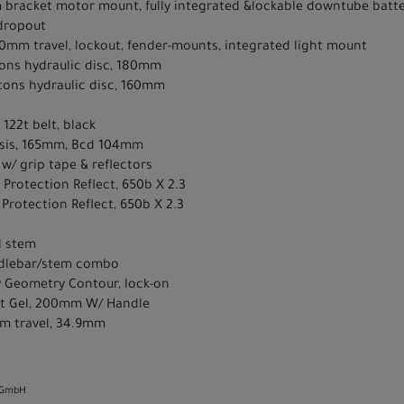
 bracket motor mount, fully integrated &lockable downtube battery
 dropout
0mm travel, lockout, fender-mounts, integrated light mount
tons hydraulic disc, 180mm
tons hydraulic disc, 160mm
122t belt, black
e Isis, 165mm, Bcd 104mm
w/ grip tape & reflectors
 Protection Reflect, 650b X 2.3
 Protection Reflect, 650b X 2.3
d stem
ndlebar/stem combo
y Geometry Contour, lock-on
t Gel, 200mm W/ Handle
m travel, 34.9mm
 GmbH