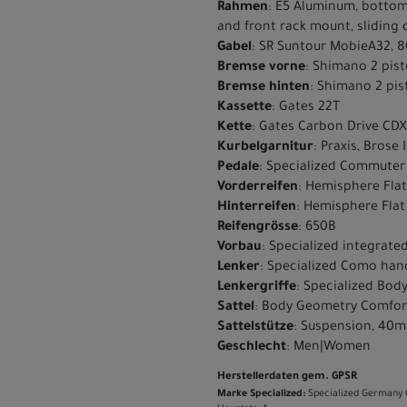
Rahmen
: E5 Aluminum, bottom
and front rack mount, sliding
Gabel
: SR Suntour MobieA32, 8
Bremse vorne
: Shimano 2 pis
Bremse hinten
: Shimano 2 pis
Kassette
: Gates 22T
Kette
: Gates Carbon Drive CDX 
Kurbelgarnitur
: Praxis, Bros
Pedale
: Specialized Commuter 
Vorderreifen
: Hemisphere Flat
Hinterreifen
: Hemisphere Flat
Reifengrösse
: 650B
Vorbau
: Specialized integrate
Lenker
: Specialized Como ha
Lenkergriffe
: Specialized Bod
Sattel
: Body Geometry Comfor
Sattelstütze
: Suspension, 40m
Geschlecht
: Men|Women
Herstellerdaten gem. GPSR
Marke Specialized:
Specialized Germany