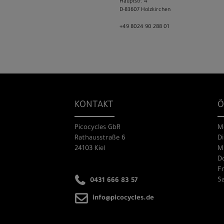
Hauptstr. 4
D-83607 Holzkirchen
+49 8024 90 288 01
KONTAKT
Ö
Picocycles GbR
M
Rathausstraße 6
Di
24103 Kiel
Mi
Do
Fr
Sa
0431 666 83 57
info@picocycles.de