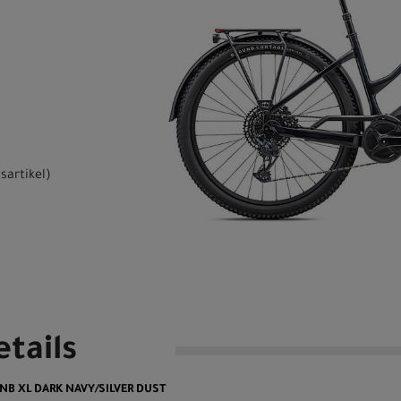
sartikel
)
tails
Q NB XL DARK NAVY/SILVER DUST