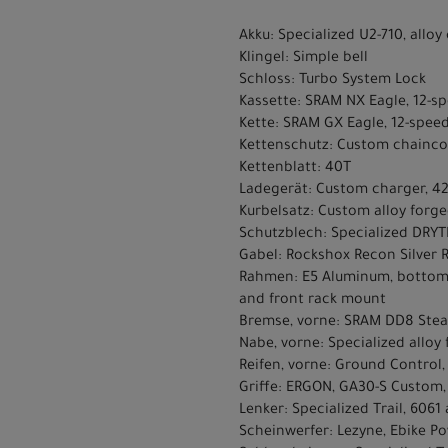
Akku: Specialized U2-710, alloy
Klingel: Simple bell
Schloss: Turbo System Lock
Kassette: SRAM NX Eagle, 12-sp
Kette: SRAM GX Eagle, 12-spee
Kettenschutz: Custom chainco
Kettenblatt: 40T
Ladegerät: Custom charger, 4
Kurbelsatz: Custom alloy forg
Schutzblech: Specialized DRYT
Gabel: Rockshox Recon Silver 
Rahmen: E5 Aluminum, bottom b
and front rack mount
Bremse, vorne: SRAM DD8 Stea
Nabe, vorne: Specialized alloy 
Reifen, vorne: Ground Control, 
Griffe: ERGON, GA30-S Custom
Lenker: Specialized Trail, 60
Scheinwerfer: Lezyne, Ebike P