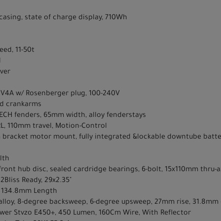
 casing, state of charge display, 710Wh
eed, 11-50t
d
ver
2V4A w/ Rosenberger plug, 100-240V
ed crankarms
ECH fenders, 65mm width, alloy fenderstays
RL, 110mm travel, Motion-Control
racket motor mount, fully integrated &lockable downtube battery
lth
front hub disc, sealed cardridge bearings, 6-bolt, 15x110mm thru-a
2Bliss Ready, 29x2.35"
, 134.8mm Length
61 alloy, 8-degree backsweep, 6-degree upsweep, 27mm rise, 31.8
ower Stvzo E450+, 450 Lumen, 160Cm Wire, With Reflector