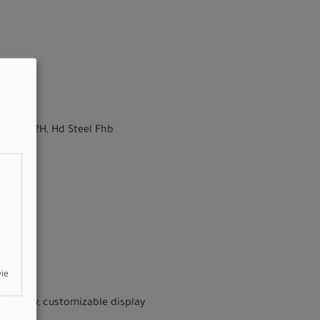
 TCD
-Axle, 32H, Hd Steel Fhb
wie
ectivity, customizable display