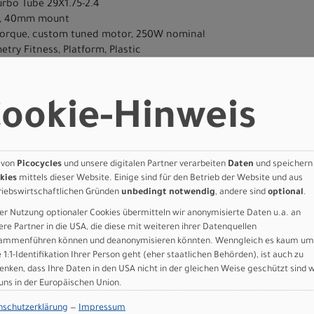
urbo Tube 29X1.75-2.4
nd, 40mm mount
 torque, custom tuned motor, 250W nominal
try Fitness, Platform, Plastic
, MIK HD inteface, built-in pannier mounts, 27kg max load
r, with custom information displayed directly on the Mastermind
alth
ookie-Hinweis
le, 12-speed
y Rear Hub Disc, Sealed Cardridge Bearings, 6-Bolt, 12X148mm Thru
 2Bliss Ready, 29x2.35"
rnal width, disc-specific
 von
Picocycles
und unsere digitalen Partner verarbeiten
Daten
und speichern
ls, 155mm
kies
mittels dieser Website. Einige sind für den Betrieb der Website und aus
 34.9, Steel Bolt
riebswirtschaftlichen Gründen
unbedingt notwendig
, andere sind
optional
.
, 30.9mm, S: 100mm, M-XL: 120mm
er Nutzung optionaler Cookies übermitteln wir anonymisierte Daten u.a. an
gger, 12-speed, single click
ere Partner in die USA, die diese mit weiteren ihrer Datenquellen
ammenführen können und deanonymisieren könnten. Wenngleich es kaum um
em, alloy, 14 deg, 31.8mm, integrated TCD mount
e 1:1-Identifikation Ihrer Person geht (eher staatlichen Behörden), ist auch zu
, Display Insert
enken, dass Ihre Daten in den USA nicht in der gleichen Weise geschützt sind 
 Commuter Glow With Brake XEr
 uns in der Europäischen Union.
 w/handlebar remote, built-in anti-theft feature, Bluetooth conn
nschutzerklärung
—
Impressum