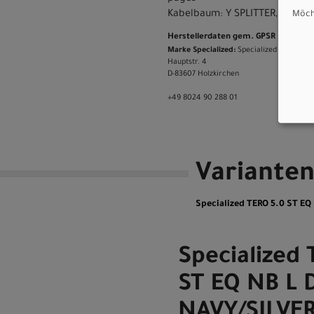
Kabelbaum: Y SPLITTER,3 CABL
Möcht
Herstellerdaten gem. GPSR
Marke Specialized:
Specialized Germany
Hauptstr. 4
D-83607 Holzkirchen
+49 8024 90 288 01
Variante
Specialized TERO 5.0 ST E
Specialized 
ST EQ NB L 
NAVY/SILVE