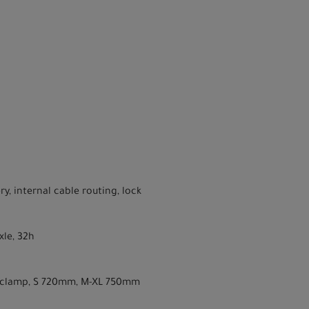
, internal cable routing, lock
xle, 32h
mm clamp, S 720mm, M-XL 750mm