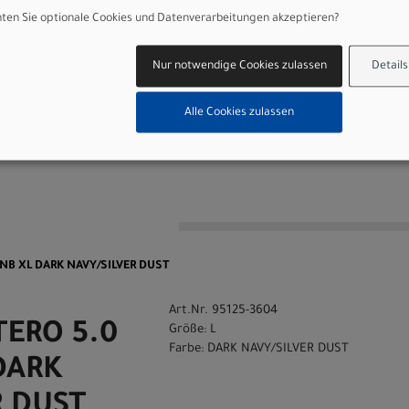
ES,CHOGORI
en Sie optionale Cookies und Datenverarbeitungen akzeptieren?
Nur notwendige Cookies zulassen
Details
 GmbH
Alle Cookies zulassen
n
Q NB XL DARK NAVY/SILVER DUST
Art.Nr. 95125-3604
TERO 5.0
Größe: L
Farbe: DARK NAVY/SILVER DUST
DARK
R DUST