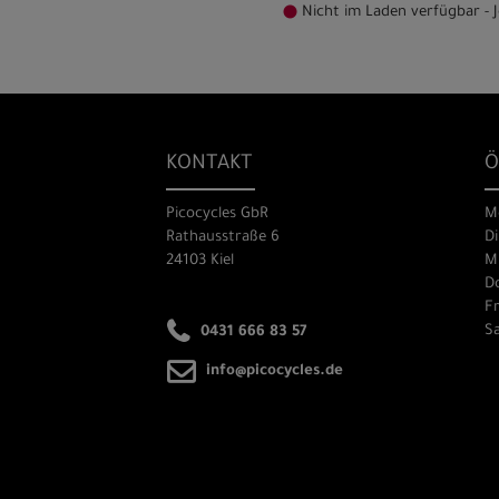
Nicht im Laden verfügbar - J
KONTAKT
Ö
Picocycles GbR
M
Rathausstraße 6
Di
24103 Kiel
Mi
Do
Fr
Sa
0431 666 83 57
info@picocycles.de