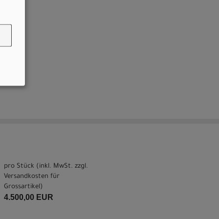
pro Stück (inkl. MwSt. zzgl.
Versandkosten für
Grossartikel
)
4.500,00 EUR