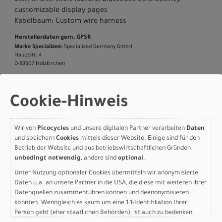
customizable display pages
Kabelbaum: Custom wire harness
Herstellerdaten gem. GPSR
Marke Specialized:
Specialized Germany GmbH
Hauptstr. 4
D-83607 Holzkirchen
+49 8024 90 288 01
Cookie-Hinweis
Varianten
Wir von
Picocycles
und unsere digitalen Partner verarbeiten
Daten
und speichern
Cookies
mittels dieser Website. Einige sind für den
Betrieb der Website und aus betriebswirtschaftlichen Gründen
unbedingt notwendig
, andere sind
optional
.
Unter Nutzung optionaler Cookies übermitteln wir anonymisierte
Specialized TERO 4.0 ST
Daten u.a. an unsere Partner in die USA, die diese mit weiteren ihrer
Datenquellen zusammenführen können und deanonymisieren
NB KH M OAK GREEN
könnten. Wenngleich es kaum um eine 1:1-Identifikation Ihrer
Person geht (eher staatlichen Behörden), ist auch zu bedenken,
METALLIC/SMOKE