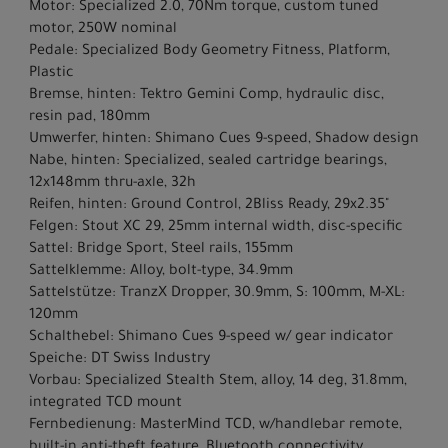
Motor: Specialized 2.0, 70Nm torque, custom tuned
motor, 250W nominal
Pedale: Specialized Body Geometry Fitness, Platform,
Plastic
Bremse, hinten: Tektro Gemini Comp, hydraulic disc,
resin pad, 180mm
Umwerfer, hinten: Shimano Cues 9-speed, Shadow design
Nabe, hinten: Specialized, sealed cartridge bearings,
12x148mm thru-axle, 32h
Reifen, hinten: Ground Control, 2Bliss Ready, 29x2.35"
Felgen: Stout XC 29, 25mm internal width, disc-specific
Sattel: Bridge Sport, Steel rails, 155mm
Sattelklemme: Alloy, bolt-type, 34.9mm
Sattelstütze: TranzX Dropper, 30.9mm, S: 100mm, M-XL:
120mm
Schalthebel: Shimano Cues 9-speed w/ gear indicator
Speiche: DT Swiss Industry
Vorbau: Specialized Stealth Stem, alloy, 14 deg, 31.8mm,
integrated TCD mount
Fernbedienung: MasterMind TCD, w/handlebar remote,
built-in anti-theft feature, Bluetooth connectivity,