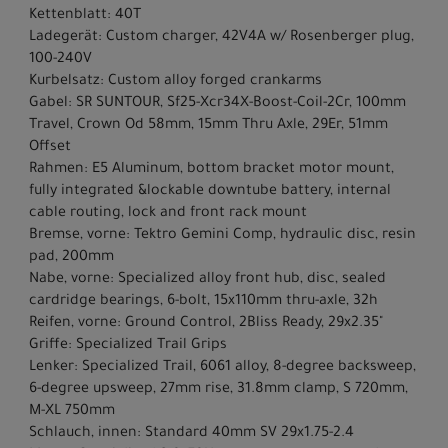
Kettenblatt: 40T
Ladegerät: Custom charger, 42V4A w/ Rosenberger plug,
100-240V
Kurbelsatz: Custom alloy forged crankarms
Gabel: SR SUNTOUR, Sf25-Xcr34X-Boost-Coil-2Cr, 100mm
Travel, Crown Od 58mm, 15mm Thru Axle, 29Er, 51mm
Offset
Rahmen: E5 Aluminum, bottom bracket motor mount,
fully integrated &lockable downtube battery, internal
cable routing, lock and front rack mount
Bremse, vorne: Tektro Gemini Comp, hydraulic disc, resin
pad, 200mm
Nabe, vorne: Specialized alloy front hub, disc, sealed
cardridge bearings, 6-bolt, 15x110mm thru-axle, 32h
Reifen, vorne: Ground Control, 2Bliss Ready, 29x2.35"
Griffe: Specialized Trail Grips
Lenker: Specialized Trail, 6061 alloy, 8-degree backsweep,
6-degree upsweep, 27mm rise, 31.8mm clamp, S 720mm,
M-XL 750mm
Schlauch, innen: Standard 40mm SV 29x1.75-2.4