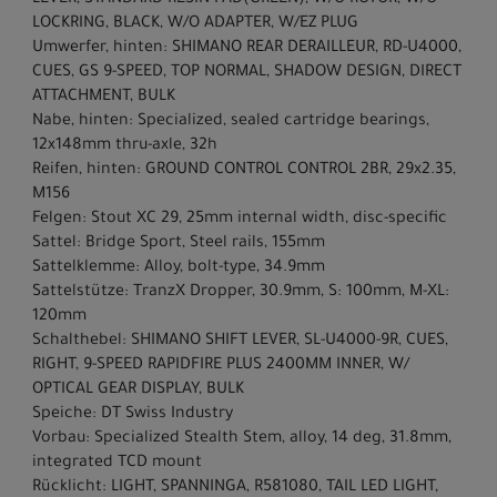
LOCKRING, BLACK, W/O ADAPTER, W/EZ PLUG
Umwerfer, hinten: SHIMANO REAR DERAILLEUR, RD-U4000,
CUES, GS 9-SPEED, TOP NORMAL, SHADOW DESIGN, DIRECT
ATTACHMENT, BULK
Nabe, hinten: Specialized, sealed cartridge bearings,
12x148mm thru-axle, 32h
Reifen, hinten: GROUND CONTROL CONTROL 2BR, 29x2.35,
M156
Felgen: Stout XC 29, 25mm internal width, disc-specific
Sattel: Bridge Sport, Steel rails, 155mm
Sattelklemme: Alloy, bolt-type, 34.9mm
Sattelstütze: TranzX Dropper, 30.9mm, S: 100mm, M-XL:
120mm
Schalthebel: SHIMANO SHIFT LEVER, SL-U4000-9R, CUES,
RIGHT, 9-SPEED RAPIDFIRE PLUS 2400MM INNER, W/
OPTICAL GEAR DISPLAY, BULK
Speiche: DT Swiss Industry
Vorbau: Specialized Stealth Stem, alloy, 14 deg, 31.8mm,
integrated TCD mount
Rücklicht: LIGHT, SPANNINGA, R581080, TAIL LED LIGHT,