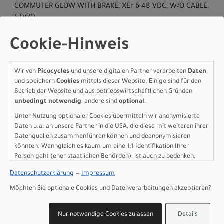
COMMUTER GLOW WITH BRAKE, XEr 6-48 VDC, W/O CABLE,
STVZO
Fernbedienung: MasterMind TCD, w/handlebar remote,
built-in anti-theft feature, Bluetooth connectivity,
Cookie-Hinweis
customizable display pages
Kabelbaum: Custom wire harness
Wir von
Picocycles
und unsere digitalen Partner verarbeiten
Daten
Herstellerdaten gem. GPSR
und speichern
Cookies
mittels dieser Website. Einige sind für den
Marke Specialized:
Specialized Germany GmbH
Betrieb der Website und aus betriebswirtschaftlichen Gründen
Hauptstr. 4
unbedingt notwendig
, andere sind
optional
.
D-83607 Holzkirchen
Unter Nutzung optionaler Cookies übermitteln wir anonymisierte
+49 8024 90 288 01
Daten u.a. an unsere Partner in die USA, die diese mit weiteren ihrer
Datenquellen zusammenführen können und deanonymisieren
könnten. Wenngleich es kaum um eine 1:1-Identifikation Ihrer
Person geht (eher staatlichen Behörden), ist auch zu bedenken,
dass Ihre Daten in den USA nicht in der gleichen Weise geschützt
Varianten
Datenschutzerklärung
—
Impressum
sind wie bei uns in der Europäischen Union.
Möchten Sie optionale Cookies und Datenverarbeitungen akzeptieren?
Nur notwendige Cookies zulassen
Details