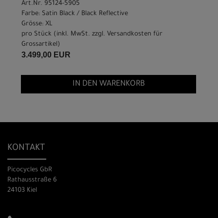
Art.Nr. 95124-5905
Farbe: Satin Black / Black Reflective
Grösse: XL
pro Stück (inkl. MwSt. zzgl.
Versandkosten für
Grossartikel
)
3.499,00 EUR
IN DEN WARENKORB
KONTAKT
Picocycles GbR
Rathausstraße 6
24103 Kiel