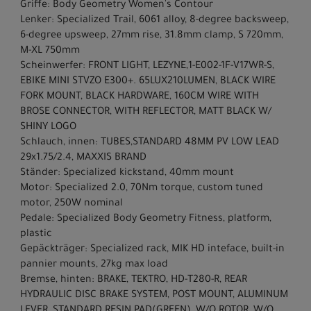
Griffe: Body Geometry Women's Contour
Lenker: Specialized Trail, 6061 alloy, 8-degree backsweep,
6-degree upsweep, 27mm rise, 31.8mm clamp, S 720mm,
M-XL 750mm
Scheinwerfer: FRONT LIGHT, LEZYNE,1-E002-1F-V17WR-S,
EBIKE MINI STVZO E300+. 65LUX210LUMEN, BLACK WIRE
FORK MOUNT, BLACK HARDWARE, 160CM WIRE WITH
BROSE CONNECTOR, WITH REFLECTOR, MATT BLACK W/
SHINY LOGO
Schlauch, innen: TUBES,STANDARD 48MM PV LOW LEAD
29x1.75/2.4, MAXXIS BRAND
Ständer: Specialized kickstand, 40mm mount
Motor: Specialized 2.0, 70Nm torque, custom tuned
motor, 250W nominal
Pedale: Specialized Body Geometry Fitness, platform,
plastic
Gepäckträger: Specialized rack, MIK HD inteface, built-in
pannier mounts, 27kg max load
Bremse, hinten: BRAKE, TEKTRO, HD-T280-R, REAR
HYDRAULIC DISC BRAKE SYSTEM, POST MOUNT, ALUMINUM
LEVER, STANDARD RESIN PAD(GREEN), W/O ROTOR, W/O