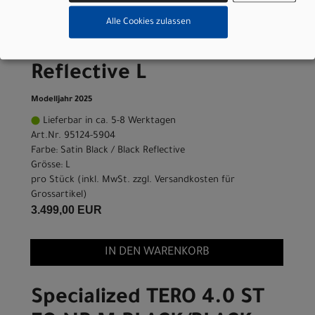
Specialized Turbo Tero
4.0 Step-Through EQ
Alle Cookies zulassen
Satin Black / Black
Reflective L
Modelljahr 2025
Lieferbar in ca. 5-8 Werktagen
Art.Nr. 95124-5904
Farbe: Satin Black / Black Reflective
Grösse: L
pro Stück (inkl. MwSt. zzgl.
Versandkosten für
Grossartikel
)
3.499,00 EUR
IN DEN WARENKORB
Specialized TERO 4.0 ST