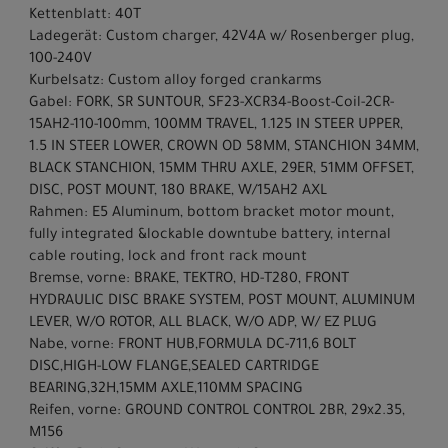
Kettenblatt: 40T
Ladegerät: Custom charger, 42V4A w/ Rosenberger plug,
100-240V
Kurbelsatz: Custom alloy forged crankarms
Gabel: FORK, SR SUNTOUR, SF23-XCR34-Boost-Coil-2CR-
15AH2-110-100mm, 100MM TRAVEL, 1.125 IN STEER UPPER,
1.5 IN STEER LOWER, CROWN OD 58MM, STANCHION 34MM,
BLACK STANCHION, 15MM THRU AXLE, 29ER, 51MM OFFSET,
DISC, POST MOUNT, 180 BRAKE, W/15AH2 AXL
Rahmen: E5 Aluminum, bottom bracket motor mount,
fully integrated &lockable downtube battery, internal
cable routing, lock and front rack mount
Bremse, vorne: BRAKE, TEKTRO, HD-T280, FRONT
HYDRAULIC DISC BRAKE SYSTEM, POST MOUNT, ALUMINUM
LEVER, W/O ROTOR, ALL BLACK, W/O ADP, W/ EZ PLUG
Nabe, vorne: FRONT HUB,FORMULA DC-711,6 BOLT
DISC,HIGH-LOW FLANGE,SEALED CARTRIDGE
BEARING,32H,15MM AXLE,110MM SPACING
Reifen, vorne: GROUND CONTROL CONTROL 2BR, 29x2.35,
M156