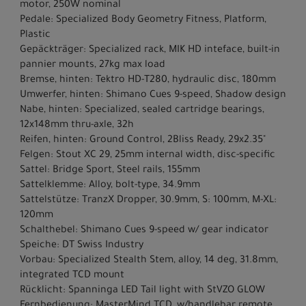
motor, 250W nominal
Pedale: Specialized Body Geometry Fitness, Platform,
Plastic
Gepäckträger: Specialized rack, MIK HD inteface, built-in
pannier mounts, 27kg max load
Bremse, hinten: Tektro HD-T280, hydraulic disc, 180mm
Umwerfer, hinten: Shimano Cues 9-speed, Shadow design
Nabe, hinten: Specialized, sealed cartridge bearings,
12x148mm thru-axle, 32h
Reifen, hinten: Ground Control, 2Bliss Ready, 29x2.35"
Felgen: Stout XC 29, 25mm internal width, disc-specific
Sattel: Bridge Sport, Steel rails, 155mm
Sattelklemme: Alloy, bolt-type, 34.9mm
Sattelstütze: TranzX Dropper, 30.9mm, S: 100mm, M-XL:
120mm
Schalthebel: Shimano Cues 9-speed w/ gear indicator
Speiche: DT Swiss Industry
Vorbau: Specialized Stealth Stem, alloy, 14 deg, 31.8mm,
integrated TCD mount
Rücklicht: Spanninga LED Tail light with StVZO GLOW
Fernbedienung: MasterMind TCD, w/handlebar remote,