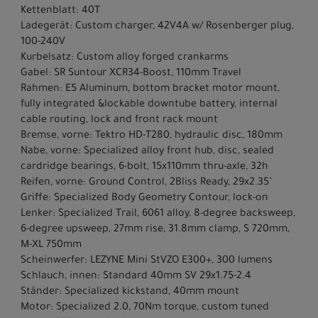
Kettenblatt: 40T
Ladegerät: Custom charger, 42V4A w/ Rosenberger plug,
100-240V
Kurbelsatz: Custom alloy forged crankarms
Gabel: SR Suntour XCR34-Boost, 110mm Travel
Rahmen: E5 Aluminum, bottom bracket motor mount,
fully integrated &lockable downtube battery, internal
cable routing, lock and front rack mount
Bremse, vorne: Tektro HD-T280, hydraulic disc, 180mm
Nabe, vorne: Specialized alloy front hub, disc, sealed
cardridge bearings, 6-bolt, 15x110mm thru-axle, 32h
Reifen, vorne: Ground Control, 2Bliss Ready, 29x2.35"
Griffe: Specialized Body Geometry Contour, lock-on
Lenker: Specialized Trail, 6061 alloy, 8-degree backsweep,
6-degree upsweep, 27mm rise, 31.8mm clamp, S 720mm,
M-XL 750mm
Scheinwerfer: LEZYNE Mini StVZO E300+, 300 lumens
Schlauch, innen: Standard 40mm SV 29x1.75-2.4
Ständer: Specialized kickstand, 40mm mount
Motor: Specialized 2.0, 70Nm torque, custom tuned