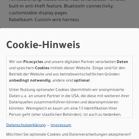
built-in anti-theft feature, Bluetooth connectivity,
customizable display pages
Kabelbaum: Custom wire harness
Herstellerdaten gem. GPSR
Marke Specialized:
Specialized Germany GmbH
Hauptstr. 4
Cookie-Hinweis
D-83607 Holzkirchen
+49 8024 90 288 01
Wir von
Picocycles
und unsere digitalen Partner verarbeiten
Daten
und speichern
Cookies
mittels dieser Website. Einige sind für den
Betrieb der Website und aus betriebswirtschaftlichen Gründen
unbedingt notwendig
, andere sind
optional
.
Varianten
Unter Nutzung optionaler Cookies übermitteln wir anonymisierte
Daten u.a. an unsere Partner in die USA, die diese mit weiteren ihrer
Datenquellen zusammenführen können und deanonymisieren
könnten. Wenngleich es kaum um eine 1:1-Identifikation Ihrer
Person geht (eher staatlichen Behörden), ist auch zu bedenken,
Specialized TERO 4.0 EQ
dass Ihre Daten in den USA nicht in der gleichen Weise geschützt
Datenschutzerklärung
—
Impressum
sind wie bei uns in der Europäischen Union.
NB L REDWOOD/BLACK
Möchten Sie optionale Cookies und Datenverarbeitungen akzeptieren?