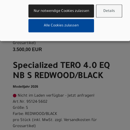
Modelljahr 2026
Nur notwendige Cookies zulassen
Details
Nicht im Laden verfügbar - Jetzt anfragen!
Art.Nr. 95124-5604
Größe: L
Alle Cookies zulassen
Farbe: REDWOOD/BLACK
pro Stück (inkl. MwSt. zzgl.
Versandkosten für
Grossartikel
)
3.500,00 EUR
Specialized TERO 4.0 EQ
NB S REDWOOD/BLACK
Modelljahr 2026
Nicht im Laden verfügbar - Jetzt anfragen!
Art.Nr. 95124-5602
Größe: S
Farbe: REDWOOD/BLACK
pro Stück (inkl. MwSt. zzgl.
Versandkosten für
Grossartikel
)