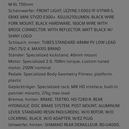
M-XL 750mm
Scheinwerfer: FRONT LIGHT, LEZYNE,1-E002-1F-V17WR-S,
EBIKE MINI STVZO E300+. 65LUX210LUMEN, BLACK WIRE
FORK MOUNT, BLACK HARDWARE, 160CM WIRE WITH
BROSE CONNECTOR, WITH REFLECTOR, MATT BLACK W/
SHINY LOGO
Schlauch, innen: TUBES,STANDARD 48MM PV LOW LEAD
29x1.75/2.4, MAXXIS BRAND
Ständer: Specialized kickstand, 40mm mount
Motor: Specialized 2.0, 70Nm torque, custom tuned
motor, 250W nominal
Pedale: Specialized Body Geometry Fitness, platform,
plastic
Gepäckträger: Specialized rack, MIK HD inteface, built-in
pannier mounts, 27kg max load
Bremse, hinten: BRAKE, TEKTRO, HD-T280-R, REAR
HYDRAULIC DISC BRAKE SYSTEM, POST MOUNT, ALUMINUM
LEVER, STANDARD RESIN PAD(GREEN), W/O ROTOR, W/O
LOCKRING, BLACK, W/O ADAPTER, W/EZ PLUG
Umwerfer, hinten: SHIMANO REAR DERAILLEUR, RD-U4000,