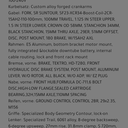
100-240V
Kurbelsatz: Custom alloy forged crankarms
Gabel: FORK, SR SUNTOUR, SF23-XCR34-Boost-Coil-2CR-
15AH2-110-100mm, 100MM TRAVEL, 1.125 IN STEER UPPER,
1.5 IN STEER LOWER, CROWN OD 58MM, STANCHION 34MM,
BLACK STANCHION, 15MM THRU AXLE, 29ER, 51MM OFFSET,
DISC, POST MOUNT, 180 BRAKE, W/15AH2 AXL
Rahmen: E5 Aluminum, bottom bracket motor mount,
fully integrated &lockable downtube battery, internal
cable routing, lock and front rack mount
Bremse, vorne: BRAKE, TEKTRO, HD-T280, FRONT
HYDRAULIC DISC BRAKE SYSTEM, POST MOUNT, ALUMINUM
LEVER, W/O ROTOR, ALL BLACK, W/O ADP, W/ EZ PLUG
Nabe, vorne: FRONT HUB,FORMULA DC-711,6 BOLT
DISC,HIGH-LOW FLANGE,SEALED CARTRIDGE
BEARING,32H,15MM AXLE,110MM SPACING
Reifen, vorne: GROUND CONTROL CONTROL 2BR, 29x2.35,
M156
Griffe: Specialized Body Geometry Contour, lock-on
Lenker: Specialized Trail, 6061 alloy, 8-degree backsweep,
6-degree upsweep, 27mm rise, 31.8mm clamp, S 720mm,