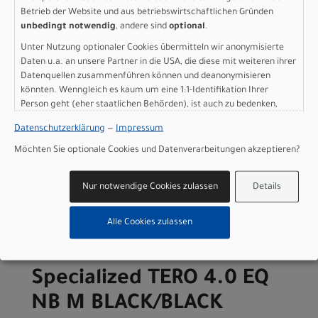
Fernbedienung: MasterMind TCD, w/handlebar remote,
Betrieb der Website und aus betriebswirtschaftlichen Gründen
built-in anti-theft feature, Bluetooth connectivity,
unbedingt notwendig
, andere sind
optional
.
customizable display pages
Unter Nutzung optionaler Cookies übermitteln wir anonymisierte
Kabelbaum: Custom wire harness
Daten u.a. an unsere Partner in die USA, die diese mit weiteren ihrer
Herstellerdaten gem. GPSR
Datenquellen zusammenführen können und deanonymisieren
Marke Specialized:
Specialized Germany GmbH
könnten. Wenngleich es kaum um eine 1:1-Identifikation Ihrer
Hauptstr. 4
Person geht (eher staatlichen Behörden), ist auch zu bedenken,
D-83607 Holzkirchen
dass Ihre Daten in den USA nicht in der gleichen Weise geschützt
Datenschutzerklärung
—
Impressum
sind wie bei uns in der Europäischen Union.
+49 8024 90 288 01
Möchten Sie optionale Cookies und Datenverarbeitungen akzeptieren?
Nur notwendige Cookies zulassen
Details
Varianten
Alle Cookies zulassen
Specialized TERO 4.0 EQ
NB M BLACK/BLACK