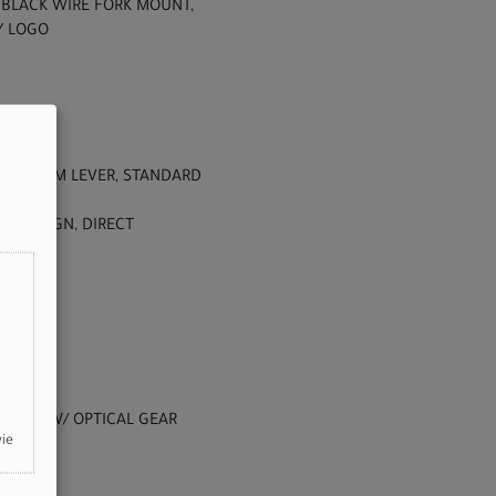
, BLACK WIRE FORK MOUNT,
Y LOGO
 ALUMINUM LEVER, STANDARD
OW DESIGN, DIRECT
INNER, W/ OPTICAL GEAR
wie