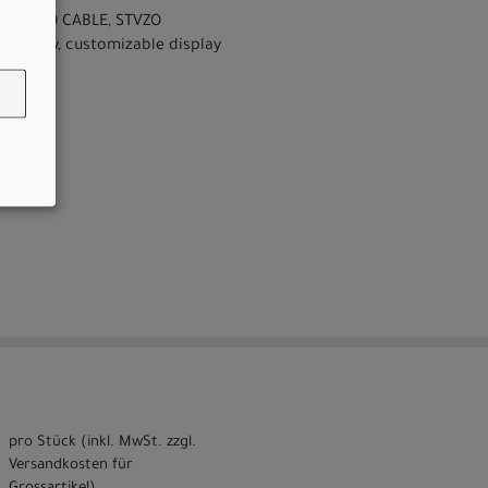
VDC, W/O CABLE, STVZO
ectivity, customizable display
pro Stück (inkl. MwSt. zzgl.
Versandkosten für