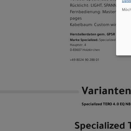
Date
Rücklicht: LIGHT, SPANNINGA,
Möcht
Fernbedienung: MasterMind TCD,
pages
Kabelbaum: Custom wire harn
Herstellerdaten gem. GPSR
Marke Specialized:
Specialized Germany
Hauptstr. 4
D-83607 Holzkirchen
+49 8024 90 288 01
Variante
Specialized TERO 4.0 EQ NB
Specialized