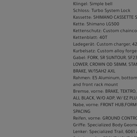
Klingel: Simple bell
Schloss: Turbo System Lock
Kassette: SHIMANO CASSETTE SPR
Kette: Shimano LG500
Kettenschutz: Custom chainco
Kettenblatt: 40T
Ladegerät: Custom charger, 4
Kurbelsatz: Custom alloy forg
Gabel: FORK, SR SUNTOUR, SF23
LOWER, CROWN OD 58MM, STANC
BRAKE, W/15AH2 AXL
Rahmen: E5 Aluminum, bottom b
and front rack mount
Bremse, vorne: BRAKE, TEKTR
ALL BLACK, W/O ADP, W/ EZ PL
Nabe, vorne: FRONT HUB,FORM
SPACING
Reifen, vorne: GROUND CONTRO
Griffe: Specialized Body Geom
Lenker: Specialized Trail, 60