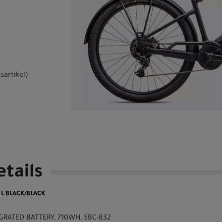
sartikel
)
tails
 L BLACK/BLACK
TEGRATED BATTERY, 710WH, SBC-B32