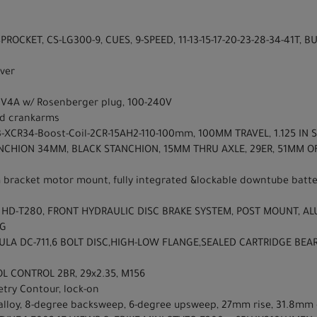
OCKET, CS-LG300-9, CUES, 9-SPEED, 11-13-15-17-20-23-28-34-41T, B
ver
2V4A w/ Rosenberger plug, 100-240V
ed crankarms
-XCR34-Boost-Coil-2CR-15AH2-110-100mm, 100MM TRAVEL, 1.125 IN S
HION 34MM, BLACK STANCHION, 15MM THRU AXLE, 29ER, 51MM OFF
racket motor mount, fully integrated &lockable downtube battery
O, HD-T280, FRONT HYDRAULIC DISC BRAKE SYSTEM, POST MOUNT, A
UG
ULA DC-711,6 BOLT DISC,HIGH-LOW FLANGE,SEALED CARTRIDGE BEA
L CONTROL 2BR, 29x2.35, M156
etry Contour, lock-on
61 alloy, 8-degree backsweep, 6-degree upsweep, 27mm rise, 31.8