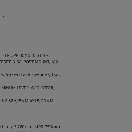
ULK
TEER UPPER, 1.5 IN STEER
SET, DISC, POST MOUNT, 180
, internal cable routing, lock
LUMINUM LEVER, W/O ROTOR,
RING,32H,15MM AXLE,110MM
mm clamp, S 720mm, M-XL 750mm