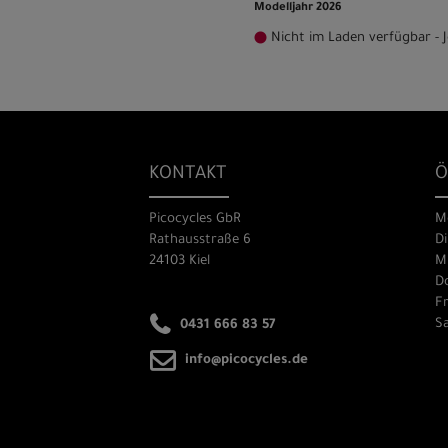
Modelljahr 2026
Nicht im Laden verfügbar - J
KONTAKT
Ö
Picocycles GbR
M
Rathausstraße 6
Di
24103 Kiel
Mi
Do
Fr
Sa
0431 666 83 57
info@picocycles.de