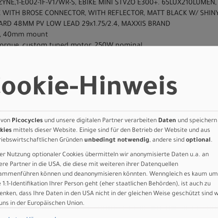
EZYNE,1-E002-1F-V17WR-S, EBIKE MINI STVZO E300+. 65LUX210LUMEN
 WITH BROSE CONNECTOR, WITH REFLECTOR, MATT BLACK W/ SHIN
DARD 48MM PV LOW LEAD 29x1.75/2.4, MAXXIS BRAND
nd, 40mm mount
 torque, custom tuned motor, 250W nominal
try Fitness, platform, plastic
, MIK HD inteface, built-in pannier mounts, 27kg max load
RO, HD-T280-R, REAR HYDRAULIC DISC BRAKE SYSTEM, POST MOUNT,
ookie-Hinweis
, W/O LOCKRING, BLACK, W/O ADAPTER, W/EZ PLUG
EAR DERAILLEUR, RD-U4000, CUES, GS 9-SPEED, TOP NORMAL, SHAD
led cartridge bearings, 12x148mm thru-axle, 32h
 von
Picocycles
und unsere digitalen Partner verarbeiten
Daten
und speichern
kies
mittels dieser Website. Einige sind für den Betrieb der Website und aus
OL CONTROL 2BR, 29x2.35, M156
riebswirtschaftlichen Gründen
unbedingt notwendig
, andere sind
optional
.
rnal width, disc-specific
ls, 155mm
er Nutzung optionaler Cookies übermitteln wir anonymisierte Daten u.a. an
, 34.9mm
ere Partner in die USA, die diese mit weiteren ihrer Datenquellen
, 30.9mm, S: 100mm, M-XL: 120mm
ammenführen können und deanonymisieren könnten. Wenngleich es kaum um
e 1:1-Identifikation Ihrer Person geht (eher staatlichen Behörden), ist auch zu
EVER, SL-U4000-9R, CUES, RIGHT, 9-SPEED RAPIDFIRE PLUS 2400MM 
enken, dass Ihre Daten in den USA nicht in der gleichen Weise geschützt sind 
 uns in der Europäischen Union.
em, alloy, 14 deg, 31.8mm, integrated TCD mount