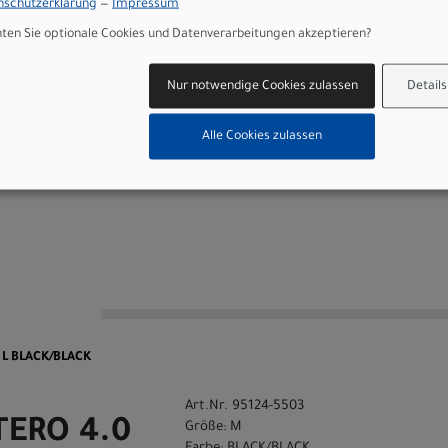
nschutzerklärung
—
Impressum
 R581080, TAIL LED LIGHT, COMMUTER GLOW WITH BRAKE, XEr 6-48 
en Sie optionale Cookies und Datenverarbeitungen akzeptieren?
 w/handlebar remote, built-in anti-theft feature, Bluetooth conn
ess
Nur notwendige Cookies zulassen
Details
Alle Cookies zulassen
 GmbH
n
 L BLACK/BLACK
Art.Nr. 95124-5503
 TERO 4.0
Größe: M