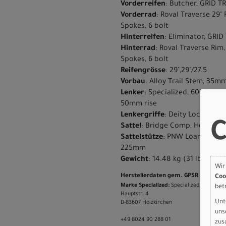
Vorderreifen
: Butcher, GRID T
Vorderrad
: Roval Traverse 29"
Spokes, 6 bolt
Hinterreifen
: Eliminator, GRID
Hinterrad
: Roval Traverse Rim
Spokes, 6 bolt
Reifengrösse
: 29",29"/27.5
Vorbau
: Alloy Trail Stem, 35m
Lenker
: Specialized, 6000 ser
50mm rise
Lenkergriffe
: Deity Lockjaw, 
C
Sattel
: Bridge Comp, Hollow C
Sattelstütze
: PNW Loam Dropper
225mm
Gewicht
: 14.48 kg (31 lb, 14.8 
Wir
Herstellerdaten gem. GPSR
Coo
Marke Specialized:
Specialized Germany
bet
Hauptstr. 4
Unt
D-83607 Holzkirchen
uns
+49 8024 90 288 01
zus