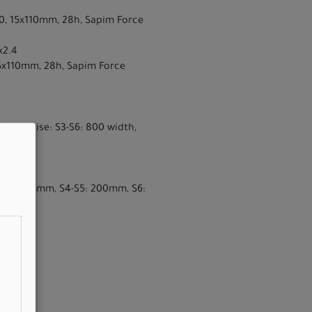
370, 15x110mm, 28h, Sapim Force
x2.4
 15x110mm, 28h, Sapim Force
 20mm rise: S3-S6: 800 width,
m, S3: 175mm, S4-S5: 200mm, S6: