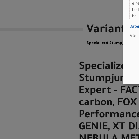
ein
bed
bei
Variante
Date
Möcht
Specialized Stumpjumper 15
Specialized
Stumpjumpe
Expert - FA
carbon, FOX
Performance
GENIE, XT D