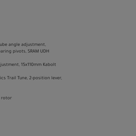
tube angle adjustment,
earing pivots, SRAM UDH
djustment, 15x110mm Kabolt
 Trail Tune, 2-position lever,
 rotor