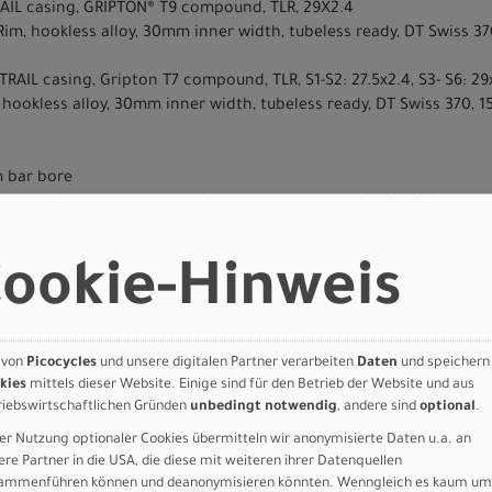
RAIL casing, GRIPTON® T9 compound, TLR, 29X2.4
 Rim, hookless alloy, 30mm inner width, tubeless ready, DT Swiss 
 TRAIL casing, Gripton T7 compound, TLR, S1-S2: 27.5x2.4, S3- S6: 29
, hookless alloy, 30mm inner width, tubeless ready, DT Swiss 370,
m bar bore
ies alloy, 6-degree upsweep, 8-degree backsweep. S1-S2: 780 width,
Lock On, 32mm OD, 133mm Length, Black
ookie-Hinweis
r-mo rails S1-S2:155mm, S3-S6:143mm
, tool-less travel adjust, Range lever, 34.9, S1: 125mm, S2: 150m
oz)
 von
Picocycles
und unsere digitalen Partner verarbeiten
Daten
und speichern
kies
mittels dieser Website. Einige sind für den Betrieb der Website und aus
 GmbH
riebswirtschaftlichen Gründen
unbedingt notwendig
, andere sind
optional
.
er Nutzung optionaler Cookies übermitteln wir anonymisierte Daten u.a. an
ere Partner in die USA, die diese mit weiteren ihrer Datenquellen
ammenführen können und deanonymisieren könnten. Wenngleich es kaum um