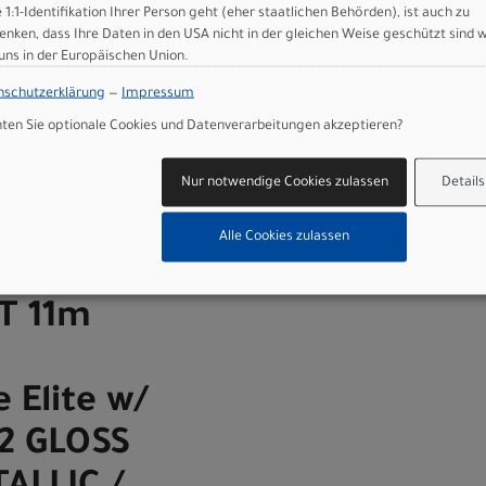
e 1:1-Identifikation Ihrer Person geht (eher staatlichen Behörden), ist auch zu
enken, dass Ihre Daten in den USA nicht in der gleichen Weise geschützt sind 
 uns in der Europäischen Union.
n
nschutzerklärung
—
Impressum
en Sie optionale Cookies und Datenverarbeitungen akzeptieren?
 EVO Expert - FACT 11m carbon, FOX Performance Elite w/ GENIE, XT Di2
Nur notwendige Cookies zulassen
Details
Art.Nr. 93326-3003
Farbe: GLOSS NEBULA METALLIC /
Alle Cookies zulassen
DOLOMITE METALLIC
r 15 EVO
Grösse: S3
CT 11m
 Elite w/
i2 GLOSS