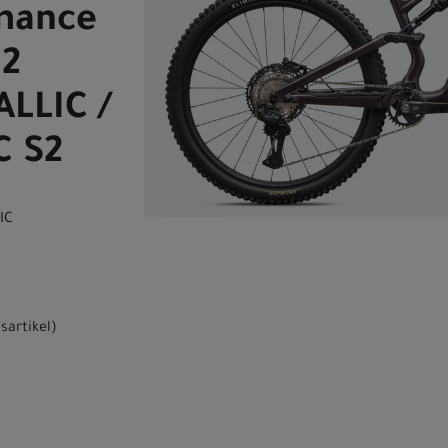
rmance
i2
LLIC /
C S2
IC
sartikel
)