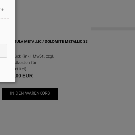
wie
 GLOSS NEBULA METALLIC / DOLOMITE METALLIC S2
pro Stück (inkl. MwSt. zzgl.
Versandkosten für
Grossartikel
)
6.999,00 EUR
IN DEN WARENKORB