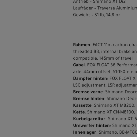
Antrieb – Shimano XT Di2
Laufräder – Traverse Aluminiu
Gewicht – 31 lb, 14,8 oz
Rahmen
: FACT 11m carbon cha
threaded BB, internal brake a
compatible, 145mm of travel
Gabel
: FOX FLOAT 36 Performa
axle, 44mm offset, S1:150mm of
Dämpfer hinten
: FOX FLOAT X 
LSC adjustment, LSR adjustme
Bremse vorne
: Shimano Deore
Bremse hinten
: Shimano Deore
Kassette
: Shimano XT M8200, 1
Kette
: Shimano XT CN-M8100, 
Kurbelgarnitur
: Shimano XT, 
Umwerfer hinten
: Shimano XT
Innenlager
: Shimano, BB-MT80