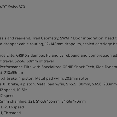
m/DT Swiss 370
ssis and rear-end, Trail Geometry, SWAT™ Door integration, head 
nd dropper cable routing, 12x148mm dropouts, sealed cartridge b
nce Elite, GRIP X2 damper, HS and LS rebound and compression a
 travel, S2-S6:160mm of travel
Performance Elite with Specialized GENIE Shock Tech, Ride Dynamics
nt, 210x55mm
 XT brake, 4 piston, Metal pad w/fin, 203mm rotor
 XT brake, 4 piston, Metal pad w/fin, S1-S2: 180mm, S3-S6: 203mm
2-speed, 10-51t
12-speed
55mm chainline, 32T, S1-S3: 165mm, S4-S6: 170mm
 Di2, 12-speed
1, Threaded