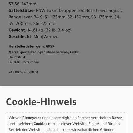
S3-S6: 143mm
Sattelstütze
: PNW Loam Dropper, tool-less travel adjust,
Range lever, 34.9, S1: 125mm, S2: 150mm, S3: 175mm, S4-
S5: 200mm, S6: 225mm
Gewicht
: 14.61 kg (32 lb, 3.4 oz)
Geschlecht
: Men|Women
Herstellerdaten gem. GPSR
Marke Specialized:
Specialized Germany GmbH
Hauptstr. 4
D-83607 Holzkirchen
+49 8024 90 288 01
Varianten
Cookie-Hinweis
Wir von
Picocycles
und unsere digitalen Partner verarbeiten
Daten
und speichern
Cookies
mittels dieser Website. Einige sind für den
Betrieb der Website und aus betriebswirtschaftlichen Gründen