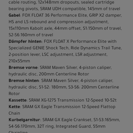
cable routing, 12x148mm dropouts, sealed cartridge
bearing pivots, SRAM UDH compatible, 145mm of travel
Gabel
: FOX FLOAT 36 Performance Elite, GRIP X2 damper,
HS and LS rebound and compression adjustment,
15x110mm Kabolt axle, 44mm offset, S1:150mm of travel,
S2-S6:160mm of travel
Dämpfer hinten
: FOX FLOAT X Performance Elite with
Specialized GENIE Shock Tech, Ride Dynamics Trail Tune,
2-position lever, LSC adjustment, LSR adjustment,
210x55mm
Bremse vorne
: SRAM Maven Silver, 4-piston caliper,
hydraulic disc, 200mm Centerline Rotor
Bremse hinten
: SRAM Maven Silver, 4-piston caliper,
hydraulic disc, S1-S2: 180mm, S3-S6: 200mm Centerline
Rotor
Kassette
: SRAM XG-1275 Transmission 12-Speed 10-52t
Kette
: SRAM GX Eagle Transmission 12-Speed Flattop
Chain
Kurbelgarnitur
: SRAM GX Eagle Crankset, S1-S3:165mm,
S4-S6:170mm, 32T ring, Integrated Guard, 55mm