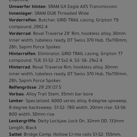
Chainline
Umwerfer hinten
: SRAM GX Eagle AXS Transmission
Innenlager
: SRAM DUB Threaded Wide
Vorderreifen
: Butcher, GRID TRAIL casing, Gripton T9
compound, 29X2.4
Vorderrad
: Roval Traverse 29" Rim, hookless alloy, 30mm
inner width, tubeless ready, DT Swiss 370 Hub, 15x110mm,
28h, Sapim Force Spokes
Hinterreifen
: Eliminator, GRID TRAIL casing, Gripton T7
compound, TLR, S1-S2: 27.5x2.4, S3- S6: 29x2.4
Hinterrad
: Roval Traverse Rim, hookless alloy, 30mm
inner width, tubeless ready, DT Swiss 370 Hub, 15x110mm,
28h, Sapim Force Spokes
Reifengrösse
: 29",29"/27.5
Vorbau
: Alloy Trail Stem, 35mm bar bore
Lenker
: Specialized, 6000 series alloy, 6-degree upsweep,
8-degree backsweep. S1-S2: 780 width, 20mm rise: S3-S6:
800 width, 50mm rise
Lenkergriffe
: Deity Lockjaw, Lock On, 32mm OD, 133mm
Length, Black
Sattel
: Bridge Comp, Hollow Cr-mo rails S1-S2: 155mm,