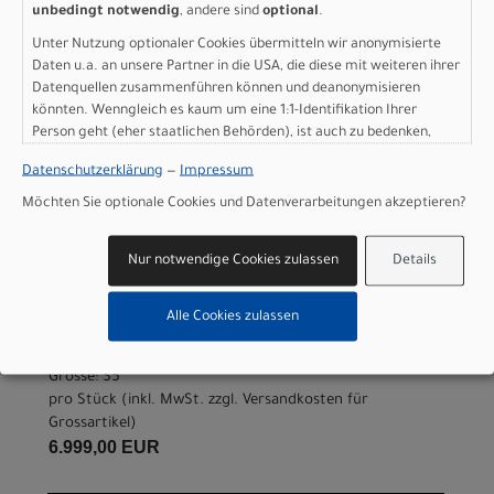
Specialized Stumpjumper
unbedingt notwendig
, andere sind
optional
.
15 EVO Expert - FACT 11m
Unter Nutzung optionaler Cookies übermitteln wir anonymisierte
Daten u.a. an unsere Partner in die USA, die diese mit weiteren ihrer
carbon, FOX Performance
Datenquellen zusammenführen können und deanonymisieren
Elite w/ GENIE, GX Eagle
könnten. Wenngleich es kaum um eine 1:1-Identifikation Ihrer
Person geht (eher staatlichen Behörden), ist auch zu bedenken,
AXS GLOSS NEBULA
dass Ihre Daten in den USA nicht in der gleichen Weise geschützt
Datenschutzerklärung
—
Impressum
sind wie bei uns in der Europäischen Union.
METALLIC / DOLOMITE
Möchten Sie optionale Cookies und Datenverarbeitungen akzeptieren?
METALLIC S5
Nur notwendige Cookies zulassen
Details
Modelljahr 2026
Lieferbar in ca. 5-8 Werktagen
Alle Cookies zulassen
Art.Nr. 93326-3205
Farbe: GLOSS NEBULA METALLIC / DOLOMITE METALLIC
Grösse: S5
pro Stück (inkl. MwSt. zzgl.
Versandkosten für
Grossartikel
)
6.999,00 EUR