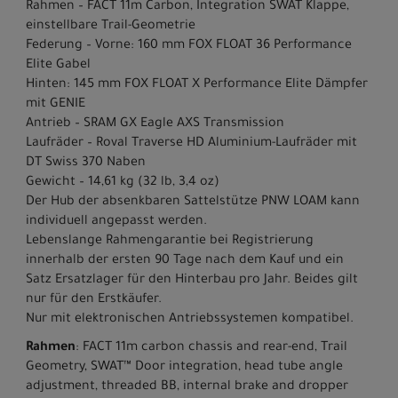
Rahmen – FACT 11m Carbon, Integration SWAT Klappe,
einstellbare Trail-Geometrie
Federung – Vorne: 160 mm FOX FLOAT 36 Performance
Elite Gabel
Hinten: 145 mm FOX FLOAT X Performance Elite Dämpfer
mit GENIE
Antrieb – SRAM GX Eagle AXS Transmission
Laufräder – Roval Traverse HD Aluminium-Laufräder mit
DT Swiss 370 Naben
Gewicht – 14,61 kg (32 lb, 3,4 oz)
Der Hub der absenkbaren Sattelstütze PNW LOAM kann
individuell angepasst werden.
Lebenslange Rahmengarantie bei Registrierung
innerhalb der ersten 90 Tage nach dem Kauf und ein
Satz Ersatzlager für den Hinterbau pro Jahr. Beides gilt
nur für den Erstkäufer.
Nur mit elektronischen Antriebssystemen kompatibel.
Rahmen
: FACT 11m carbon chassis and rear-end, Trail
Geometry, SWAT™ Door integration, head tube angle
adjustment, threaded BB, internal brake and dropper