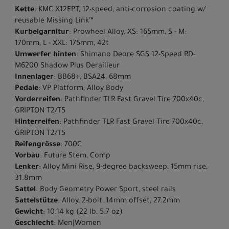
Kette
: KMC X12EPT, 12-speed, anti-corrosion coating w/
reusable Missing Link™
Kurbelgarnitur
: Prowheel Alloy, XS: 165mm, S - M:
170mm, L - XXL: 175mm, 42t
Umwerfer hinten
: Shimano Deore SGS 12-Speed RD-
M6200 Shadow Plus Derailleur
Innenlager
: BB68+, BSA24, 68mm
Pedale
: VP Platform, Alloy Body
Vorderreifen
: Pathfinder TLR Fast Gravel Tire 700x40c,
GRIPTON T2/T5
Hinterreifen
: Pathfinder TLR Fast Gravel Tire 700x40c,
GRIPTON T2/T5
Reifengrösse
: 700C
Vorbau
: Future Stem, Comp
Lenker
: Alloy Mini Rise, 9-degree backsweep, 15mm rise,
31.8mm
Sattel
: Body Geometry Power Sport, steel rails
Sattelstütze
: Alloy, 2-bolt, 14mm offset, 27.2mm
Gewicht
: 10.14 kg (22 lb, 5.7 oz)
Geschlecht
: Men|Women