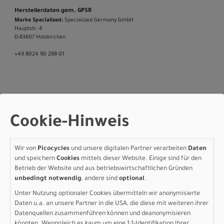
Herstellerdaten gem. GPSR
Marke Specialized:
Specialized Germany GmbH
Hauptstr. 4
D-83607 Holzkirchen
+49 8024 90 288 01
Varianten
Cookie-Hinweis
Wir von
Picocycles
und unsere digitalen Partner verarbeiten
Daten
Specialized Sirrus X 5.0
und speichern
Cookies
mittels dieser Website. Einige sind für den
Betrieb der Website und aus betriebswirtschaftlichen Gründen
GLOSS WARM SMOKE /
unbedingt notwendig
, andere sind
optional
.
SANDSTONE METALLIC
Unter Nutzung optionaler Cookies übermitteln wir anonymisierte
Daten u.a. an unsere Partner in die USA, die diese mit weiteren ihrer
FROST REFLECTIVE S
Datenquellen zusammenführen können und deanonymisieren
könnten. Wenngleich es kaum um eine 1:1-Identifikation Ihrer