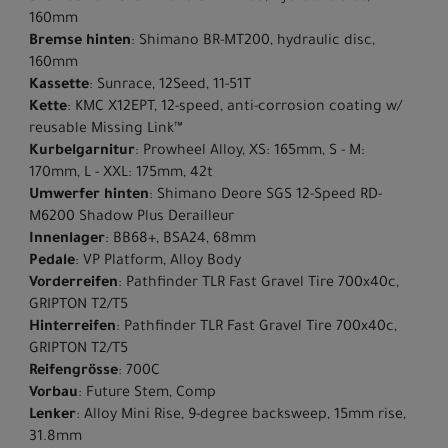
160mm
Bremse hinten
: Shimano BR-MT200, hydraulic disc,
160mm
Kassette
: Sunrace, 12Seed, 11-51T
Kette
: KMC X12EPT, 12-speed, anti-corrosion coating w/
reusable Missing Link™
Kurbelgarnitur
: Prowheel Alloy, XS: 165mm, S - M:
170mm, L - XXL: 175mm, 42t
Umwerfer hinten
: Shimano Deore SGS 12-Speed RD-
M6200 Shadow Plus Derailleur
Innenlager
: BB68+, BSA24, 68mm
Pedale
: VP Platform, Alloy Body
Vorderreifen
: Pathfinder TLR Fast Gravel Tire 700x40c,
GRIPTON T2/T5
Hinterreifen
: Pathfinder TLR Fast Gravel Tire 700x40c,
GRIPTON T2/T5
Reifengrösse
: 700C
Vorbau
: Future Stem, Comp
Lenker
: Alloy Mini Rise, 9-degree backsweep, 15mm rise,
31.8mm