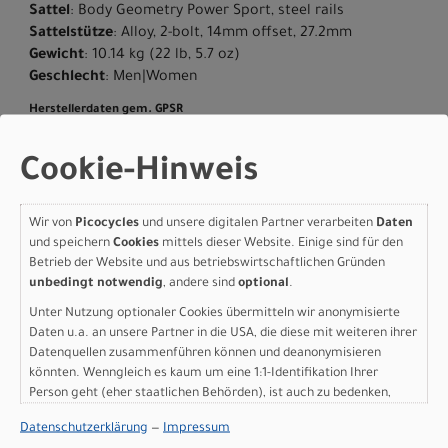
Sattel
: Body Geometry Power Sport, steel rails
Sattelstütze
: Alloy, 2-bolt, 14mm offset, 27.2mm
Gewicht
: 10.14 kg (22 lb, 5.7 oz)
Geschlecht
: Men|Women
Herstellerdaten gem. GPSR
Marke Specialized:
Specialized Germany GmbH
Hauptstr. 4
Cookie-Hinweis
D-83607 Holzkirchen
+49 8024 90 288 01
Wir von
Picocycles
und unsere digitalen Partner verarbeiten
Daten
und speichern
Cookies
mittels dieser Website. Einige sind für den
Betrieb der Website und aus betriebswirtschaftlichen Gründen
unbedingt notwendig
, andere sind
optional
.
Varianten
Unter Nutzung optionaler Cookies übermitteln wir anonymisierte
Daten u.a. an unsere Partner in die USA, die diese mit weiteren ihrer
Datenquellen zusammenführen können und deanonymisieren
könnten. Wenngleich es kaum um eine 1:1-Identifikation Ihrer
Person geht (eher staatlichen Behörden), ist auch zu bedenken,
Specialized Sirrus X 5.0
dass Ihre Daten in den USA nicht in der gleichen Weise geschützt
Datenschutzerklärung
—
Impressum
GLOSS DRY BRUSHED SKY
sind wie bei uns in der Europäischen Union.