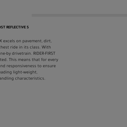
OST REFLECTIVE S
X excels on pavement, dirt,
st ride in its class. With
one-by drivetrain. RIDER-FIRST
ted. This means that for every
, and responsiveness to ensure
eading light-weight,
andling characteristics.