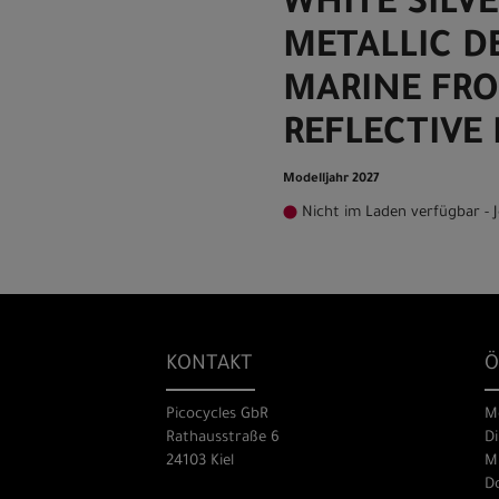
WHITE SILVE
METALLIC D
MARINE FRO
REFLECTIVE
Modelljahr 2027
Nicht im Laden verfügbar - J
KONTAKT
Ö
Picocycles GbR
M
Rathausstraße 6
Di
24103 Kiel
Mi
Do