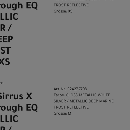
rough EQ
FROST REFLECTIVE
Grösse: XS
LLIC
R /
EEP
ST
XS
en
Art.Nr. 92427-7703
Sirrus X
Farbe: GLOSS METALLIC WHITE
SILVER / METALLIC DEEP MARINE
rough EQ
FROST REFLECTIVE
Grösse: M
LLIC