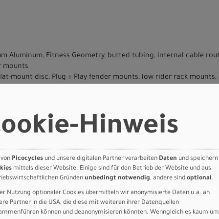
um Aluminum, Fitness Geometry, butted tubing, internal cable routi
er mounts
lat-mount disc, Plug + Play fender mounts, low rider rack mounts, 
n hydraulic disc
on hydraulic disc
00-11, 11-Speed 11-50T
ookie-Hinweis
d CUES
 FC-U6000, alloy, 170mm, 42t
ES RD-U6000, 11-Speed
d BSA BB
 von
Picocycles
und unsere digitalen Partner verarbeiten
Daten
und speichern
kies
mittels dieser Website. Einige sind für den Betrieb der Website und aus
ebead Fast Gravel 700X40C
riebswirtschaftlichen Gründen
unbedingt notwendig
, andere sind
optional
.
bead Fast Gravel 700X40C
er Nutzung optionaler Cookies übermitteln wir anonymisierte Daten u.a. an
ere Partner in die USA, die diese mit weiteren ihrer Datenquellen
m, 7-degree rise
ammenführen können und deanonymisieren könnten. Wenngleich es kaum um
gree backsweep, 15mm rise, 31.8mm