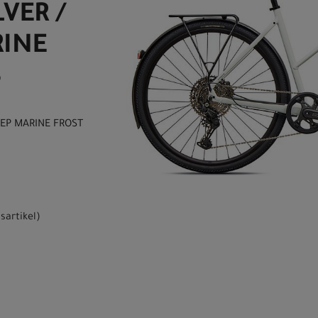
VER /
RINE
S
EEP MARINE FROST
sartikel
)