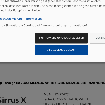
e 1:1-Identifikation Ihrer Person geht (eher staatlichen Behörden), ist auch zu
ls, 155/143mm
enken, dass Ihre Daten in den USA nicht in der gleichen Weise geschützt sind 
et, 2-bolt clamp, 27.2mm
 uns in der Europäischen Union.
)
nschutzerklärung
—
Impressum
en Sie optionale Cookies und Datenverarbeitungen akzeptieren?
 GmbH
Nur notwendige Cookies zulassen
Details
Alle Cookies zulassen
n
Step-Through EQ GLOSS METALLIC WHITE SILVER / METALLIC DEEP MARINE FR
Art.Nr. 92427-7701
Sirrus X
Farbe: GLOSS METALLIC WHITE
SILVER / METALLIC DEEP MARINE