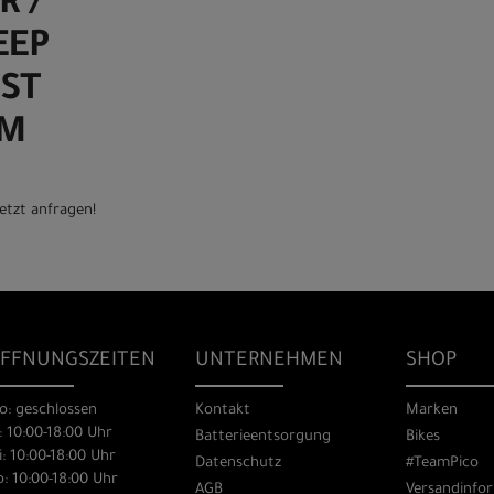
R /
EEP
ST
 M
etzt anfragen!
FFNUNGSZEITEN
UNTERNEHMEN
SHOP
o: geschlossen
Kontakt
Marken
: 10:00-18:00 Uhr
Batterieentsorgung
Bikes
: 10:00-18:00 Uhr
Datenschutz
#TeamPico
: 10:00-18:00 Uhr
AGB
Versandinfo