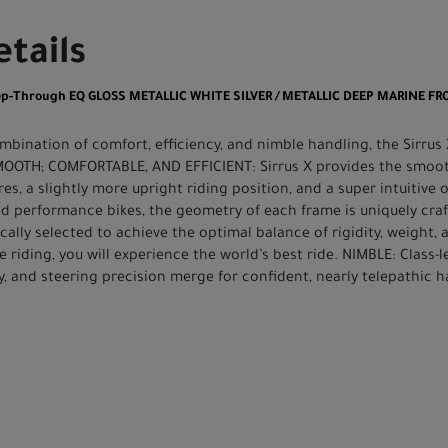
tails
Step-Through EQ GLOSS METALLIC WHITE SILVER / METALLIC DEEP MARINE FR
ination of comfort, efficiency, and nimble handling, the Sirrus 
MOOTH; COMFORTABLE, AND EFFICIENT: Sirrus X provides the smoothe
res, a slightly more upright riding position, and a super intuitive 
ed performance bikes, the geometry of each frame is uniquely craf
ically selected to achieve the optimal balance of rigidity, weight
 riding, you will experience the world’s best ride. NIMBLE: Class-l
y, and steering precision merge for confident, nearly telepathic h