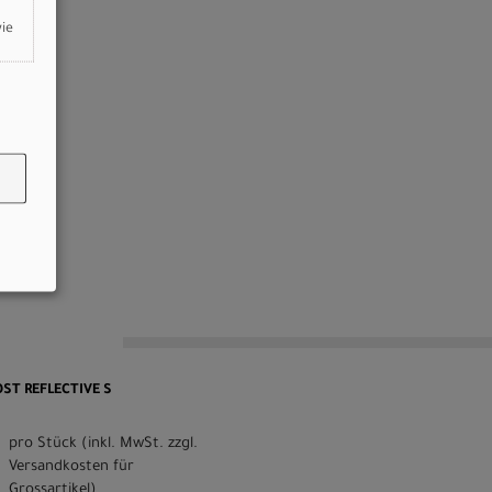
wie
OST REFLECTIVE S
pro Stück (inkl. MwSt. zzgl.
Versandkosten für
Grossartikel
)