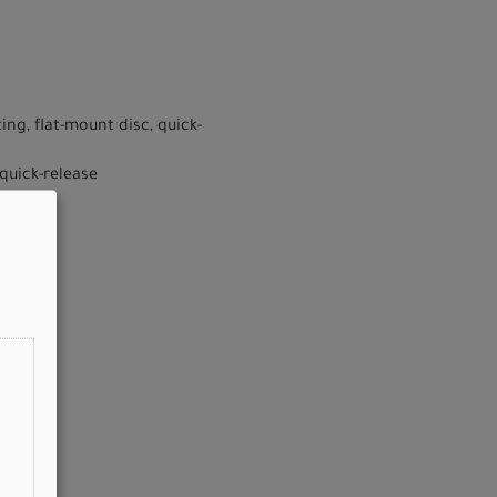
ng, flat-mount disc, quick-
quick-release