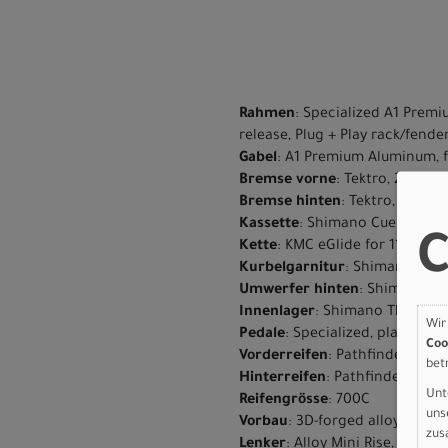
Rahmen
: Specialized A1 Premi
release, Plug + Play rack/fend
Gabel
: A1 Premium Aluminum, f
Bremse vorne
: Tektro, 2-pisto
Bremse hinten
: Tektro, 2-pist
Kassette
: Shimano Cues CS-LG4
C
Kette
: KMC eGlide for 11-Spee
Kurbelgarnitur
: Shimano CUES
Umwerfer hinten
: Shimano CU
Innenlager
: Shimano Threade
Wir
Pedale
: Specialized, platform
Coo
Vorderreifen
: Pathfinder Wir
bet
Hinterreifen
: Pathfinder Wire
Unt
Reifengrösse
: 700C
uns
Vorbau
: 3D-forged alloy, 31.8m
zus
Lenker
: Alloy Mini Rise, 9-de