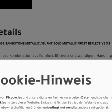
tails
GLOSS SANDSTONE METALLIC / BURNT GOLD METALLIC FROST REFLECTIVE XS
piellose Kombination aus Komfort, Effizienz und wendigem Handlin
änden. GLATTE; KOMFORTABLE UND EFFIZIENZ: Sirrus X bietet die 
wussten Reifen, einer etwas aufrechteren Fahrposition und einem 
ED: Wie alle Specialized Performance Bikes ist die Geometrie jede
ookie-Hinweis
en jede Rohrgröße speziell ausgewählt wird, um die optimale Balan
ichen, um sicherzustellen, dass du, egal welche Größe du fahrst, d
ranchenführende; leichte, außergewöhnliche Pedaleffizienz und Le
elepathischen Handling.
 von
Picocycles
und unsere digitalen Partner verarbeiten
Daten
und speichern
kies
mittels dieser Website. Einige sind für den Betrieb der Website und aus
riebswirtschaftlichen Gründen
unbedingt notwendig
, andere sind
optional
.