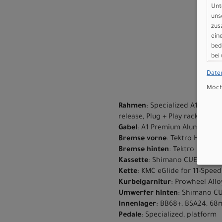
Unt
uns
zus
ein
bed
bei
Date
Möcht
Rahmen
: Specialized A1 Premi
release, Plug + Play rack/fend
Gabel
: A1 Premium Aluminum, f
Bremse vorne
: Tektro HD-R280
Bremse hinten
: Tektro HD-R28
Kassette
: Shimano CUES, 10-sp
Kette
: KMC eGlide for 11-Spee
Kurbelgarnitur
: Prowheel Allo
Umwerfer hinten
: Shimano CU
Innenlager
: BB68+, BSA24, 6
Pedale
: Specialized, platform