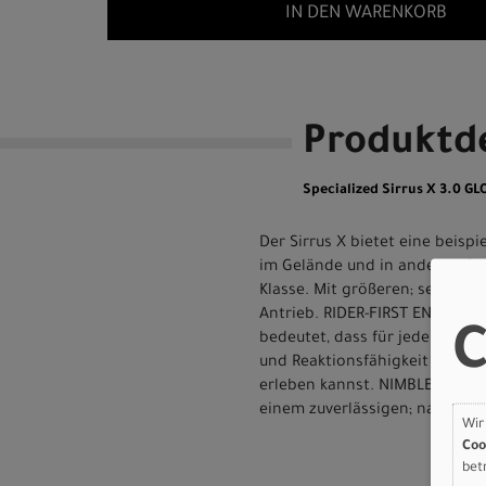
IN DEN WARENKORB
Produktde
Specialized Sirrus X 3.0 
Der Sirrus X bietet eine beis
im Gelände und in anderen Gel
Klasse. Mit größeren; selbstbe
Antrieb. RIDER-FIRST ENGINEER
C
bedeutet, dass für jeden Rahm
und Reaktionsfähigkeit zu erre
erleben kannst. NIMBLE: Die b
einem zuverlässigen; nahezu t
Wir
Coo
bet