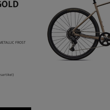
GOLD
METALLIC FROST
sartikel
)