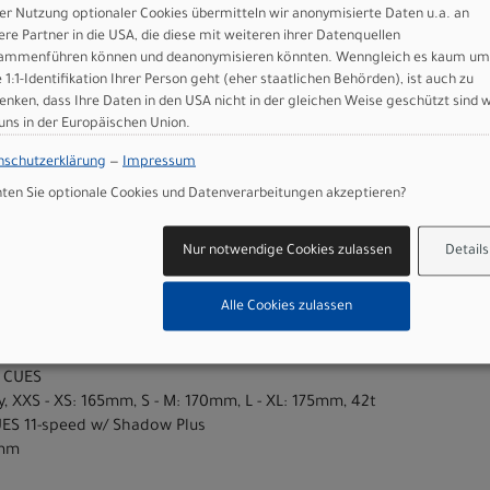
er Nutzung optionaler Cookies übermitteln wir anonymisierte Daten u.a. an
ere Partner in die USA, die diese mit weiteren ihrer Datenquellen
ammenführen können und deanonymisieren könnten. Wenngleich es kaum um
e 1:1-Identifikation Ihrer Person geht (eher staatlichen Behörden), ist auch zu
enken, dass Ihre Daten in den USA nicht in der gleichen Weise geschützt sind 
 uns in der Europäischen Union.
nschutzerklärung
—
Impressum
en Sie optionale Cookies und Datenverarbeitungen akzeptieren?
um Aluminum, Fitness Geometry, butted tubing, internal cable routi
Nur notwendige Cookies zulassen
Details
er mounts
lat-mount disc, Plug + Play fender mounts, low rider rack mounts, 
, hydraulic disc, resin pads, flat-mount, 160mm
Alle Cookies zulassen
0, hydraulic disc, resin pads, flat-mount, 140mm
eed, 11-48t
d CUES
y, XXS - XS: 165mm, S - M: 170mm, L - XL: 175mm, 42t
ES 11-speed w/ Shadow Plus
8mm