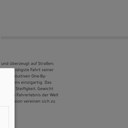
g und überzeugt auf Straßen;
geschmeidigste Fahrt seiner
super intuitiven One-By-
s Rahmens einzigartig. Das
ce aus Steifigkeit, Gewicht
as beste Fahrerlebnis der Welt
nkpräzision vereinen sich zu