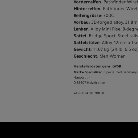
Vorderreifen
: Pathfinder Wir
Hinterreifen
: Pathfinder Wire
Reifengrösse
: 700C
Vorbau
: 3D-forged alloy, 31.8m
Lenker
: Alloy Mini Rise, 9-de
Sattel
: Bridge Sport, Steel rai
Sattelstütze
: Alloy, 12mm offs
Gewicht
: 11.07 kg (24 lb, 6.5 oz
Geschlecht
: Men|Women
Herstellerdaten gem. GPSR
Marke Specialized:
Specialized Germany
Hauptstr. 4
D-83607 Holzkirchen
+49 8024 90 288 01