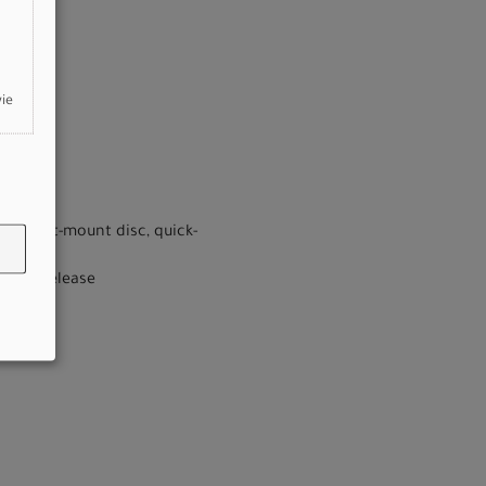
wie
ng, flat-mount disc, quick-
quick-release