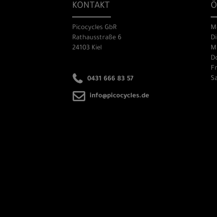
KONTAKT
Ö
Picocycles GbR
M
Rathausstraße 6
Di
24103 Kiel
Mi
Do
Fr
Sa
0431 666 83 57
info@picocycles.de