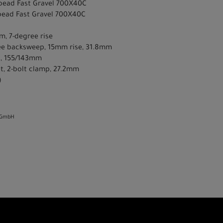
ebead Fast Gravel 700X40C
bead Fast Gravel 700X40C
m, 7-degree rise
gree backsweep, 15mm rise, 31.8mm
ls, 155/143mm
et, 2-bolt clamp, 27.2mm
)
 GmbH