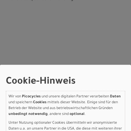
Cookie-Hinweis
Rahmen
: Specialized A1 Premium Aluminum, Fitness
Geometry, butted tubing, internal cable routing, flat-
mount disc, quick-release, Plug + Play rack/fender
Wir von
Picocycles
und unsere digitalen Partner verarbeiten
Daten
mounts
und speichern
Cookies
mittels dieser Website. Einige sind für den
Gabel
: A1 Premium Aluminum, flat-mount disc, Plug + Play
Betrieb der Website und aus betriebswirtschaftlichen Gründen
fender mounts, low rider rack mounts, quick-release
unbedingt notwendig
, andere sind
optional
.
Bremse vorne
: Tektro HD-R280, hydraulic disc, resin
Unter Nutzung optionaler Cookies übermitteln wir anonymisierte
pads, flat-mount, 160mm
Daten u.a. an unsere Partner in die USA, die diese mit weiteren ihrer