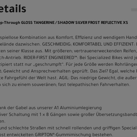
tails
Step-Through GLOSS TANGERINE / SHADOW SILVER FROST REFLECTIVE XS
beispiellose Kombination aus Komfort, Effizienz und wendigem Han
Gelände dazwischen. GESCHMEIDIG; KOMFORTABEL UND EFFIZIENT: Da
ten seiner Klasse aus. Mit größeren; vertrauenerweckenden Reifen,
ach-Antrieb. RIDER-FIRST ENGINEERED™: Bei Specialized Bikes wird
zipiert statt nur „geschrumpft“. Für jede Größe werden Rohrläng
ät; Gewicht und Ansprechverhalten geprüft. Das Ziel? Egal, welche
ste Fahrgefühl der Welt hast. AGIL: Das niedrige Gewicht, die auße
n sich zu einem souveränen; fast telepathischen Fahrverhalten.
dank der Gabel aus unserer A1 Aluminiumlegierung
tiver Schaltung mit 1 × 8 Gängen sowie großer Übersetzungsbandb
en.
 schlechte Straßen mit schnell rollenden und griffigen Speciali
elbst entwickelten GRIPTON®-Gummimischung bestehen.