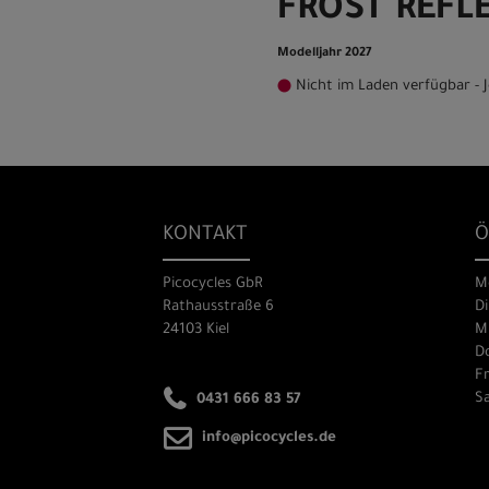
FROST REFL
Modelljahr 2027
Nicht im Laden verfügbar - J
KONTAKT
Ö
Picocycles GbR
M
Rathausstraße 6
Di
24103 Kiel
Mi
Do
Fr
Sa
0431 666 83 57
info@picocycles.de