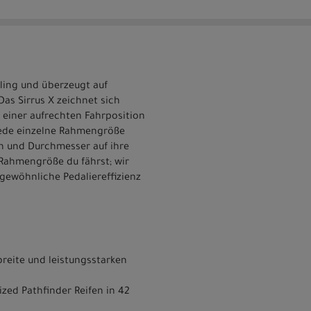
dling und überzeugt auf
s Sirrus X zeichnet sich
 einer aufrechten Fahrposition
 jede einzelne Rahmengröße
en und Durchmesser auf ihre
 Rahmengröße du fährst; wir
rgewöhnliche Pedaliereffizienz
reite und leistungsstarken
zed Pathfinder Reifen in 42