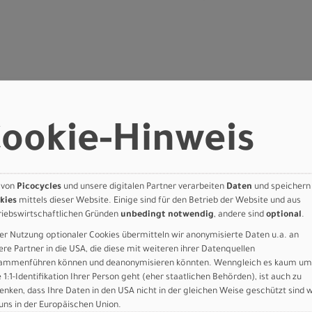
um Aluminum, Fitness Geometry, butted tubing, internal cable routi
er mounts
ookie-Hinweis
t disc, Plug + Play fender mounts, low rider rack mounts, quick-rele
n hydraulic disc
on hydraulic disc
00-9, 9 speed, 11-46t
 von
Picocycles
und unsere digitalen Partner verarbeiten
Daten
und speichern
kies
mittels dieser Website. Einige sind für den Betrieb der Website und aus
d CUES
riebswirtschaftlichen Gründen
unbedingt notwendig
, andere sind
optional
.
y, XXS - XS: 165mm, S - M: 170mm, L - XL: 175mm, 42t
UES 9-Speed
er Nutzung optionaler Cookies übermitteln wir anonymisierte Daten u.a. an
r, 68mm
ere Partner in die USA, die diese mit weiteren ihrer Datenquellen
ammenführen können und deanonymisieren könnten. Wenngleich es kaum um
e 1:1-Identifikation Ihrer Person geht (eher staatlichen Behörden), ist auch zu
ebead Fast Gravel 700X40C
enken, dass Ihre Daten in den USA nicht in der gleichen Weise geschützt sind 
bead Fast Gravel 700X40C
 uns in der Europäischen Union.