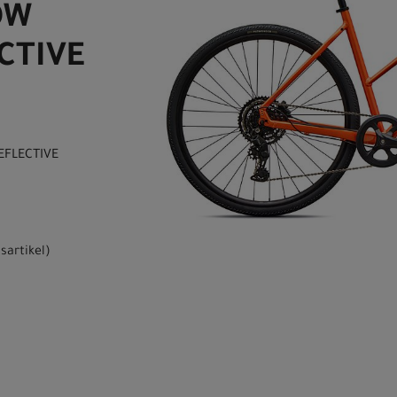
OW
CTIVE
EFLECTIVE
sartikel
)