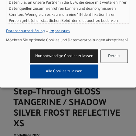
Daten u.a. an unsere Partner in die USA, die diese mit weiteren ihrer
Hauptstr. 4
Datenquellen zusammenführen können und deanonymisieren
D-83607 Holzkirchen
könnten. Wenngleich es kaum um eine 1:1-Identifikation Ihrer
+49 8024 90 288 01
Person geht (eher staatlichen Behörden), ist auch zu bedenken,
dass Ihre Daten in den USA nicht in der gleichen Weise geschützt
Datenschutzerklärung
—
Impressum
sind wie bei uns in der Europäischen Union.
Möchten Sie optionale Cookies und Datenverarbeitungen akzeptieren?
Varianten
Nur notwendige Cookies zulassen
Details
Alle Cookies zulassen
Specialized Sirrus X 2.0
Step-Through GLOSS
TANGERINE / SHADOW
SILVER FROST REFLECTIVE
XS
Modelljahr 2027