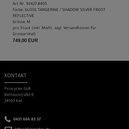
Art.Nr. 92427-8403
Farbe: GLOSS TANGERINE / SHADOW SILVER FROST
REFLECTIVE
Grösse: M
pro Stück (inkl. MwSt. zzgl.
Versandkosten für
Grossartikel
)
749,00 EUR
KONTAKT
Picocycles GbR
Rathausstraße 6
24103 Kiel
0431 666 83 57