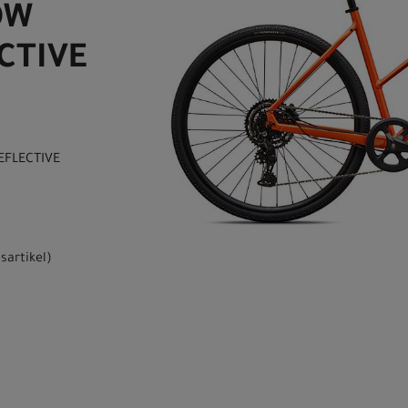
OW
CTIVE
EFLECTIVE
sartikel
)