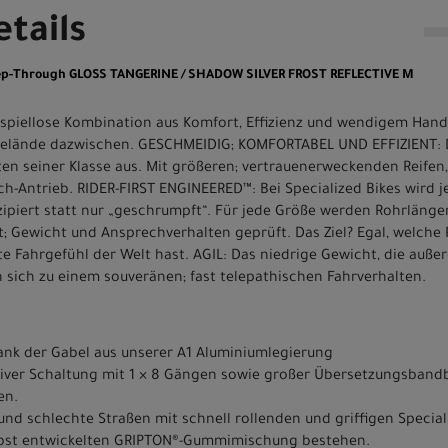
tails
Step-Through GLOSS TANGERINE / SHADOW SILVER FROST REFLECTIVE M
beispiellose Kombination aus Komfort, Effizienz und wendigem Han
Gelände dazwischen. GESCHMEIDIG; KOMFORTABEL UND EFFIZIENT: Da
ten seiner Klasse aus. Mit größeren; vertrauenerweckenden Reifen,
ach-Antrieb. RIDER-FIRST ENGINEERED™: Bei Specialized Bikes wird
zipiert statt nur „geschrumpft“. Für jede Größe werden Rohrläng
ät; Gewicht und Ansprechverhalten geprüft. Das Ziel? Egal, welche
ste Fahrgefühl der Welt hast. AGIL: Das niedrige Gewicht, die auße
n sich zu einem souveränen; fast telepathischen Fahrverhalten.
dank der Gabel aus unserer A1 Aluminiumlegierung
tiver Schaltung mit 1 × 8 Gängen sowie großer Übersetzungsbandb
en.
 schlechte Straßen mit schnell rollenden und griffigen Speciali
elbst entwickelten GRIPTON®-Gummimischung bestehen.