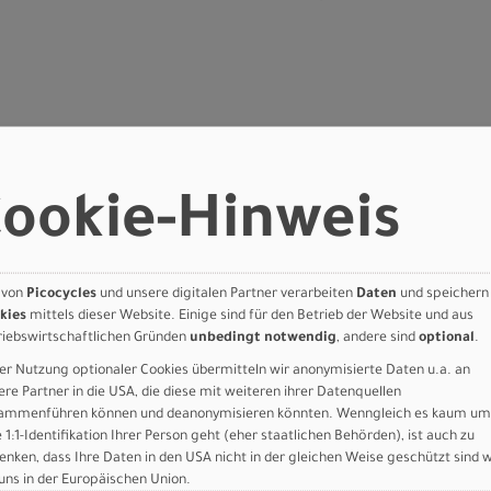
um Aluminum, Fitness Geometry, butted tubing, internal cable routi
er mounts
ookie-Hinweis
t disc, Plug + Play fender mounts, low rider rack mounts, quick-rele
n hydraulic disc
on hydraulic disc
00-9, 9 speed, 11-46t
 von
Picocycles
und unsere digitalen Partner verarbeiten
Daten
und speichern
kies
mittels dieser Website. Einige sind für den Betrieb der Website und aus
d CUES
riebswirtschaftlichen Gründen
unbedingt notwendig
, andere sind
optional
.
y, XXS - XS: 165mm, S - M: 170mm, L - XL: 175mm, 42t
UES 9-Speed
er Nutzung optionaler Cookies übermitteln wir anonymisierte Daten u.a. an
r, 68mm
ere Partner in die USA, die diese mit weiteren ihrer Datenquellen
ammenführen können und deanonymisieren könnten. Wenngleich es kaum um
e 1:1-Identifikation Ihrer Person geht (eher staatlichen Behörden), ist auch zu
ebead Fast Gravel 700X40C
enken, dass Ihre Daten in den USA nicht in der gleichen Weise geschützt sind 
bead Fast Gravel 700X40C
 uns in der Europäischen Union.