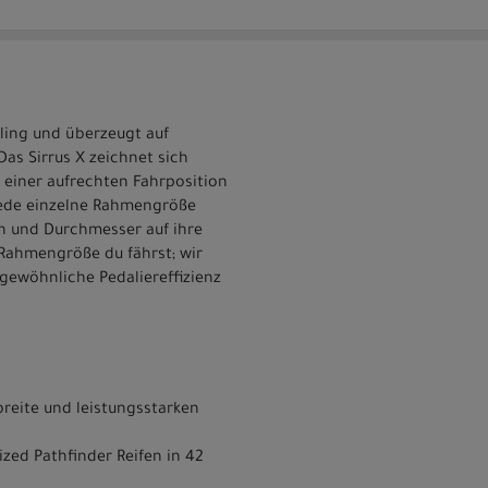
dling und überzeugt auf
s Sirrus X zeichnet sich
 einer aufrechten Fahrposition
 jede einzelne Rahmengröße
en und Durchmesser auf ihre
 Rahmengröße du fährst; wir
rgewöhnliche Pedaliereffizienz
reite und leistungsstarken
zed Pathfinder Reifen in 42