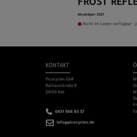
FROST REFLE
Modelljahr 2027
Nicht im Laden verfügbar - J
KONTAKT
Ö
Picocycles GbR
M
Rathausstraße 6
Di
24103 Kiel
Mi
Do
Fr
Sa
0431 666 83 57
info@picocycles.de