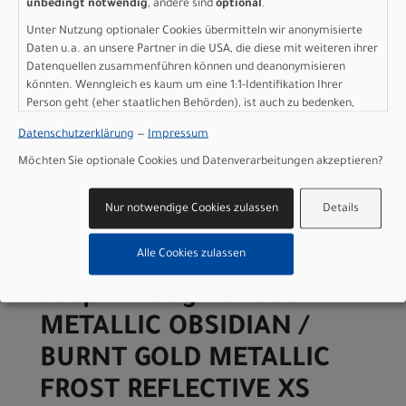
Herstellerdaten gem. GPSR
unbedingt notwendig
, andere sind
optional
.
Marke Specialized:
Specialized Germany GmbH
Unter Nutzung optionaler Cookies übermitteln wir anonymisierte
Hauptstr. 4
D-83607 Holzkirchen
Daten u.a. an unsere Partner in die USA, die diese mit weiteren ihrer
Datenquellen zusammenführen können und deanonymisieren
+49 8024 90 288 01
könnten. Wenngleich es kaum um eine 1:1-Identifikation Ihrer
Person geht (eher staatlichen Behörden), ist auch zu bedenken,
dass Ihre Daten in den USA nicht in der gleichen Weise geschützt
Datenschutzerklärung
—
Impressum
sind wie bei uns in der Europäischen Union.
Möchten Sie optionale Cookies und Datenverarbeitungen akzeptieren?
Varianten
Nur notwendige Cookies zulassen
Details
Alle Cookies zulassen
Specialized Sirrus X 2.0
Step-Through GLOSS
METALLIC OBSIDIAN /
BURNT GOLD METALLIC
FROST REFLECTIVE XS