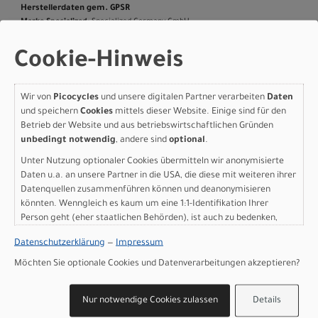
Herstellerdaten gem. GPSR
Marke Specialized:
Specialized Germany GmbH
Hauptstr. 4
D-83607 Holzkirchen
Cookie-Hinweis
+49 8024 90 288 01
Wir von
Picocycles
und unsere digitalen Partner verarbeiten
Daten
und speichern
Cookies
mittels dieser Website. Einige sind für den
Betrieb der Website und aus betriebswirtschaftlichen Gründen
Varianten
unbedingt notwendig
, andere sind
optional
.
Unter Nutzung optionaler Cookies übermitteln wir anonymisierte
Daten u.a. an unsere Partner in die USA, die diese mit weiteren ihrer
Datenquellen zusammenführen können und deanonymisieren
könnten. Wenngleich es kaum um eine 1:1-Identifikation Ihrer
Specialized Sirrus X 2.0
Person geht (eher staatlichen Behörden), ist auch zu bedenken,
dass Ihre Daten in den USA nicht in der gleichen Weise geschützt
GLOSS TANGERINE /
Datenschutzerklärung
—
Impressum
sind wie bei uns in der Europäischen Union.
SHADOW SILVER FROST
Möchten Sie optionale Cookies und Datenverarbeitungen akzeptieren?
REFLECTIVE S
Nur notwendige Cookies zulassen
Details
Modelljahr 2027