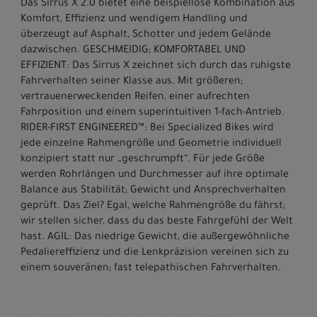
Das Sirrus X 2.0 bietet eine beispiellose Kombination aus
Komfort, Effizienz und wendigem Handling und
überzeugt auf Asphalt, Schotter und jedem Gelände
dazwischen. GESCHMEIDIG; KOMFORTABEL UND
EFFIZIENT: Das Sirrus X zeichnet sich durch das ruhigste
Fahrverhalten seiner Klasse aus. Mit größeren;
vertrauenerweckenden Reifen, einer aufrechten
Fahrposition und einem superintuitiven 1-fach-Antrieb.
RIDER-FIRST ENGINEERED™: Bei Specialized Bikes wird
jede einzelne Rahmengröße und Geometrie individuell
konzipiert statt nur „geschrumpft“. Für jede Größe
werden Rohrlängen und Durchmesser auf ihre optimale
Balance aus Stabilität; Gewicht und Ansprechverhalten
geprüft. Das Ziel? Egal, welche Rahmengröße du fährst;
wir stellen sicher, dass du das beste Fahrgefühl der Welt
hast. AGIL: Das niedrige Gewicht, die außergewöhnliche
Pedaliereffizienz und die Lenkpräzision vereinen sich zu
einem souveränen; fast telepathischen Fahrverhalten.