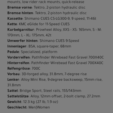
mounts, low rider rack mounts, quick-release
Bremse vorne
: Tektro, 2-piston hydraulic disc
Bremse hinten
: Tektro, 2-piston hydraulic disc
Kassette
: Shimano CUES CS-LG300-9, 9 speed, 11-46t
Kette
: KMC eGlide for 11-Speed CUES
Kurbelgarnitur
: Prowheel Alloy, XXS - XS: 165mm, S - M:
170mm, L - XL: 175mm, 42t
Umwerfer hinten
: Shimano CUES 9-Speed
Innenlager
: BSA, square-taper, 68mm
Pedale
: Specialized, platform
Vorderreifen
: Pathfinder Wirebead Fast Gravel 700X40C
Hinterreifen
: Pathfinder Wirebead Fast Gravel 700X40C
Reifengrösse
: 700C
Vorbau
: 3D-forged alloy, 31.8mm, 7-degree rise
Lenker
: Alloy Mini Rise, 9-degree backsweep, 15mm rise,
31.8mm
Sattel
: Bridge Sport, Steel rails, 155/143mm
Sattelstütze
: Alloy, 12mm offset, 2-bolt clamp, 27.2mm
Gewicht
: 12.3 kg (27 lb, 1.9 oz)
Geschlecht
: Men|Women