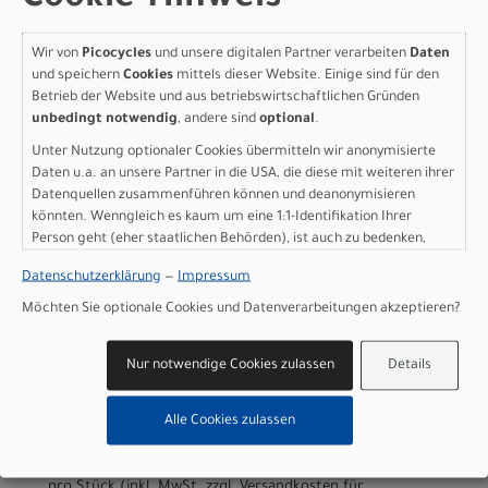
+49 8024 90 288 01
Wir von
Picocycles
und unsere digitalen Partner verarbeiten
Daten
und speichern
Cookies
mittels dieser Website. Einige sind für den
Betrieb der Website und aus betriebswirtschaftlichen Gründen
unbedingt notwendig
, andere sind
optional
.
Varianten
Unter Nutzung optionaler Cookies übermitteln wir anonymisierte
Daten u.a. an unsere Partner in die USA, die diese mit weiteren ihrer
Datenquellen zusammenführen können und deanonymisieren
könnten. Wenngleich es kaum um eine 1:1-Identifikation Ihrer
Specialized Sirrus X 2.0
Person geht (eher staatlichen Behörden), ist auch zu bedenken,
dass Ihre Daten in den USA nicht in der gleichen Weise geschützt
GLOSS PACIFIC BLUE /
Datenschutzerklärung
—
Impressum
sind wie bei uns in der Europäischen Union.
Möchten Sie optionale Cookies und Datenverarbeitungen akzeptieren?
METALLIC WHITE SILVER S
Modelljahr 2027
Nur notwendige Cookies zulassen
Details
Lieferbar in ca. 5-8 Werktagen
Art.Nr. 92427-9602
Alle Cookies zulassen
Farbe: GLOSS PACIFIC BLUE / METALLIC WHITE SILVER
Grösse: S
pro Stück (inkl. MwSt. zzgl.
Versandkosten für