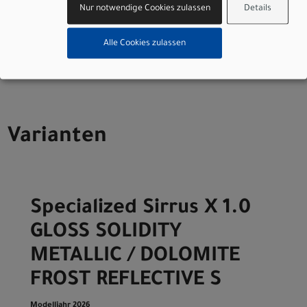
Herstellerdaten gem. GPSR
Nur notwendige Cookies zulassen
Details
Marke Specialized:
Specialized Germany GmbH
Hauptstr. 4
Alle Cookies zulassen
D-83607 Holzkirchen
+49 8024 90 288 01
Varianten
Specialized Sirrus X 1.0
GLOSS SOLIDITY
METALLIC / DOLOMITE
FROST REFLECTIVE S
Modelljahr 2026