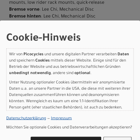
mounts, low rider rack mounts, quick-release
Bremse vorne
: Lee Chi, Mechanical Disc
Bremse hinten
: Lee Chi, Mechanical Disc
Kassette
: microSHIFT CS-H074, 12-40t, 7-Speed
Kette
: KMC X8 w/ Missing Link™
Cookie-Hinweis
Kurbelgarnitur
: Prowheel Alloy, XXS - XS: 165mm, S - M:
170mm, L - XL: 175mm
Umwerfer hinten
: Shimano Acera, 8-speed
Wir von
Picocycles
und unsere digitalen Partner verarbeiten
Daten
Innenlager
: Square-tapered, 68mm
und speichern
Cookies
mittels dieser Website. Einige sind für den
Pedale
: Specialized, platform
Betrieb der Website und aus betriebswirtschaftlichen Gründen
Vorderreifen
: Pathfinder Wirebead Fast Gravel 700X40C
unbedingt notwendig
, andere sind
optional
.
Hinterreifen
: Pathfinder Wirebead Fast Gravel 700X40C
Unter Nutzung optionaler Cookies übermitteln wir anonymisierte
Reifengrösse
: 700C
Daten u.a. an unsere Partner in die USA, die diese mit weiteren ihrer
Vorbau
: 3D-forged alloy, 31.8mm, 7-degree rise
Datenquellen zusammenführen können und deanonymisieren
Lenker
: Specialized, alloy, 15-degree backsweep, 46mm
könnten. Wenngleich es kaum um eine 1:1-Identifikation Ihrer
rise, 31.8mm
Person geht (eher staatlichen Behörden), ist auch zu bedenken,
Sattel
: Bridge Sport, Steel rails, 155/143mm
dass Ihre Daten in den USA nicht in der gleichen Weise geschützt
Datenschutzerklärung
—
Impressum
Sattelstütze
: Alloy, 12mm offset, 2-bolt clamp, 27.2mm
sind wie bei uns in der Europäischen Union.
Gewicht
: 11.71 kg (25 lb, 13.1 oz)
Möchten Sie optionale Cookies und Datenverarbeitungen akzeptieren?
Geschlecht
: Men|Women