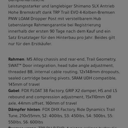
Dämpferkartusche
Leistungsstarker und langlebiger Shimano SLX Antrieb
Hohe Bremskraft dank TRP Trail EVO 4-Kolben-Bremsen
PNW LOAM Dropper Post mit verstellbarem Hub
Lebenslange Rahmengarantie bei Registrierung
innerhalb der ersten 90 Tage nach dem Kauf und ein
Satz Ersatzlager für den Hinterbau pro Jahr. Beides gilt
nur für den Erstkäufer.
Rahmen
: M5 Alloy chassis and rear-end, Trail Geometry,
SWAT™ Door integration, head tube angle adjustment,
threaded BB, internal cable routing, 12x148mm dropouts,
sealed cartridge bearing pivots, SRAM UDH compatible,
145mm of travel
Gabel
: FOX FLOAT 38 Factory, GRIP X2 damper, HS and LS
rebound and compression adjustment, 15x110mm QR
axle, 44mm offset, 160mm of travel
Dämpfer hinten
: FOX DHX Factory, Ride Dynamics Trail
Tune, 210x55mm, S2: 400lbs, S3: 450lbs, S4: 500bs, S5:
550lbs, S6: 600lbs