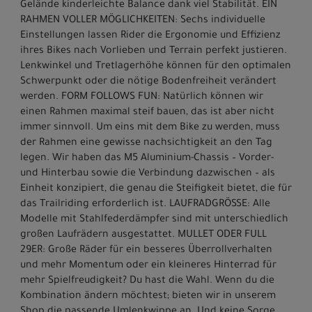
Gelände kinderleichte Balance dank viel Stabilität. EIN
RAHMEN VOLLER MÖGLICHKEITEN: Sechs individuelle
Einstellungen lassen Rider die Ergonomie und Effizienz
ihres Bikes nach Vorlieben und Terrain perfekt justieren.
Lenkwinkel und Tretlagerhöhe können für den optimalen
Schwerpunkt oder die nötige Bodenfreiheit verändert
werden. FORM FOLLOWS FUN: Natürlich können wir
einen Rahmen maximal steif bauen, das ist aber nicht
immer sinnvoll. Um eins mit dem Bike zu werden, muss
der Rahmen eine gewisse nachsichtigkeit an den Tag
legen. Wir haben das M5 Aluminium-Chassis – Vorder-
und Hinterbau sowie die Verbindung dazwischen – als
Einheit konzipiert, die genau die Steifigkeit bietet, die für
das Trailriding erforderlich ist. LAUFRADGRÖSSE: Alle
Modelle mit Stahlfederdämpfer sind mit unterschiedlich
großen Laufrädern ausgestattet. MULLET ODER FULL
29ER: Große Räder für ein besseres Überrollverhalten
und mehr Momentum oder ein kleineres Hinterrad für
mehr Spielfreudigkeit? Du hast die Wahl. Wenn du die
Kombination ändern möchtest; bieten wir in unserem
Shop die passende Umlenkwippe an. Und keine Sorge,