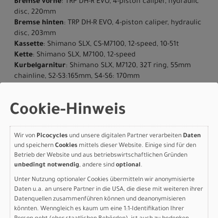
Bremse vorne
: TRP DH-R EVO, 4-piston caliper, hydraulic
disc, 220mm
Bremse hinten
: TRP DH-R EVO, 4-piston caliper, hydraulic
disc, 203mm
Kassette
: Shimano SLX, CS-M7100, 12-speed, 10-51t
Kette
: Shimano SLX, M7100, 12-speed
Kurbelgarnitur
: Shimano SLX, M7120, 32T ring, 55mm
chainline, S2-S3:165mm, S4-S6: 170mm
Umwerfer hinten
: Shimano SLX, M7100, SGS, 12-speed
Innenlager
: Shimano, BB-MT801, Threaded
Cookie-Hinweis
Vorderreifen
: Butcher, GRID TRAIL casing, GRIPTON® T9
compound, 2Bliss Ready, 29x2.3
Hinterreifen
: Eliminator, GRID GRAVITY casing, GRIPTON®
Wir von
Picocycles
und unsere digitalen Partner verarbeiten
Daten
T9/T7 compound, 2Bliss Ready, 27.5x2.3
und speichern
Cookies
mittels dieser Website. Einige sind für den
Reifengrösse
: 29"/27.5
Betrieb der Website und aus betriebswirtschaftlichen Gründen
Vorbau
: Deity, 35mm clamp, 35mm length
unbedingt notwendig
, andere sind
optional
.
Lenker
: Deity, Racepoint, 5-degree upsweep, 9-degree
Unter Nutzung optionaler Cookies übermitteln wir anonymisierte
backsweep, 810 width, S2: 25mm rise: S3-S6: 38mm rise
Daten u.a. an unsere Partner in die USA, die diese mit weiteren ihrer
Lenkergriffe
: Deity, Knuckleduster, Black
Datenquellen zusammenführen können und deanonymisieren
Sattel
: Bridge Comp, Hollow Cr-mo rails, S1-S2: 155mm,
könnten. Wenngleich es kaum um eine 1:1-Identifikation Ihrer
S3-S6: 143mm